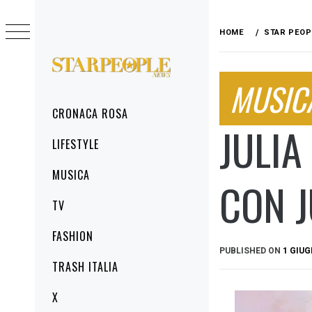
Skip
to
HOME
STAR PEOP
content
STARPEOPLENEWS
MUSIC
IL PORTALE DELLA CRONACA ROSA, DEL
GLAMOUR DEL LIFESTYLE
Primary
CRONACA ROSA
Menu
JULIA
LIFESTYLE
MUSICA
CON 
TV
FASHION
PUBLISHED ON
1 GIUG
TRASH ITALIA
X