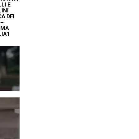
LI E
LINI
A DEI
 –
IMA
LIA1