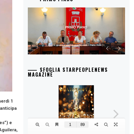
PRIMO PIANO
Musica, mostre e sport: la grande estate a Duino Aurisina
SFOGLIA STARPEOPLENEWS
MAGAZINE
erdì 1
anticipa
es”) e
Aguilera,