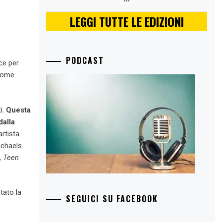
LEGGI TUTTE LE EDIZIONI
PODCAST
ce per
 come
i.
Questa
dalla
artista
ichaels
,
Teen
tato la
SEGUICI SU FACEBOOK