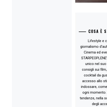
COSA È 
Lifestyle e c
giornalismo d'au
Cinema ed eve
STARPEOPLENEW.I
unico nel suo 
consigli sui film
cocktail da gust
accesso allo st
indossare, come 
ogni momento. 
tendenze, nella sc
degli acce