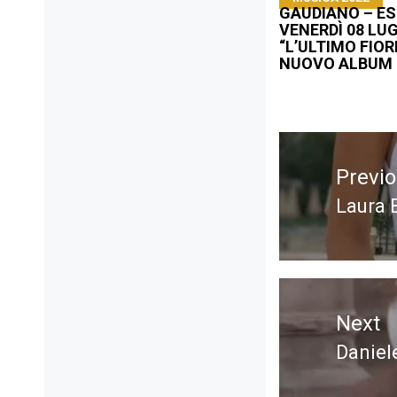
GAUDIANO – E
VENERDÌ 08 LU
“L’ULTIMO FIORE
NUOVO ALBUM
Navigazione
articoli
Previ
Laura 
Previ
post:
Next
Daniel
Next
post: