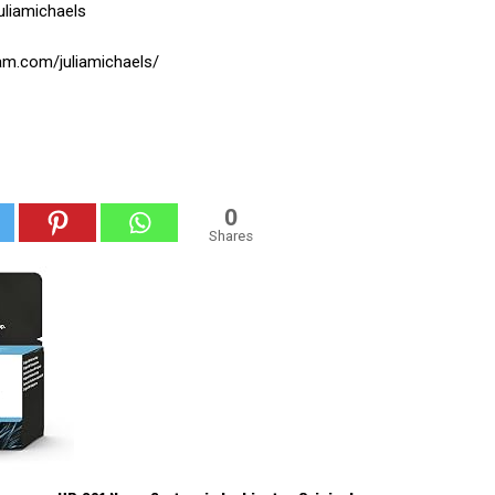
juliamichaels
am.com/juliamichaels/
0
Shares