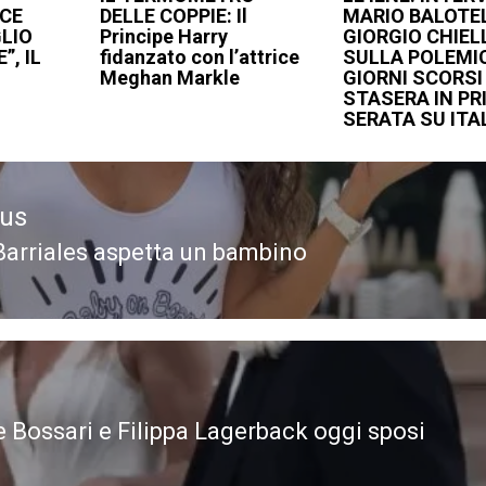
SCE
DELLE COPPIE: Il
MARIO BALOTEL
GLIO
Principe Harry
GIORGIO CHIEL
”, IL
fidanzato con l’attrice
SULLA POLEMIC
Meghan Markle
GIORNI SCORSI
STASERA IN PR
SERATA SU ITA
ous
Barriales aspetta un bambino
ous
e Bossari e Filippa Lagerback oggi sposi