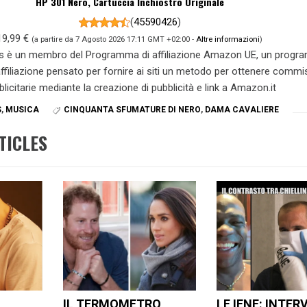
HP 301 Nero, Cartuccia Inchiostro Originale
(
45590426
)
19,99 €
(a partire da 7 Agosto 2026 17:11 GMT +02:00 -
Altre informazioni
)
s è un membro del Programma di affiliazione Amazon UE, un prog
 affiliazione pensato per fornire ai siti un metodo per ottenere commi
blicitarie mediante la creazione di pubblicità e link a Amazon.it
S
,
MUSICA
CINQUANTA SFUMATURE DI NERO
,
DAMA CAVALIERE
TICLES
IL TERMOMETRO
LE IENE: INTER