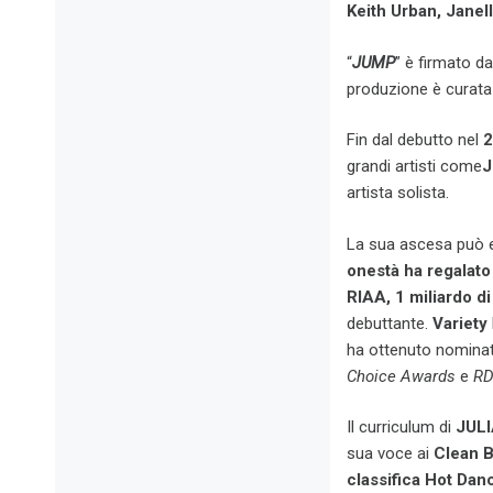
Keith Urban, Janell
“
JUMP
” è firmato d
produzione è curat
Fin dal debutto nel
2
grandi artisti come
J
artista solista.
La sua ascesa può es
onestà ha regalato 
RIAA, 1 miliardo di
debuttante.
Variety
ha ottenuto nomina
Choice Awards
e
R
Il curriculum di
JUL
sua voce ai
Clean B
classifica
Hot Danc