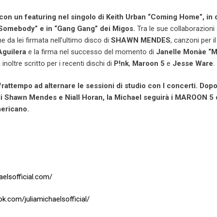
 con un featuring nel singolo di Keith Urban “Coming Home”, in q
Somebody” e in “Gang Gang” dei Migos.
Tra le sue collaborazioni
 da lei firmata nell’ultimo disco di
SHAWN MENDES
, canzoni per i
Aguilera
e la firma nel successo del momento di
Janelle Monàe
“M
 inoltre scritto per i recenti dischi di
P!nk
,
Maroon 5
e
Jesse Ware
.
frattempo ad alternare le sessioni di studio con I concerti. Dopo
 di Shawn Mendes e Niall Horan, la Michael seguirà i MAROON 5
americano.
aelsofficial.com/
k.com/juliamichaelsofficial/