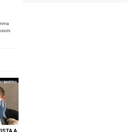
ramma
ssioni
VISTA A