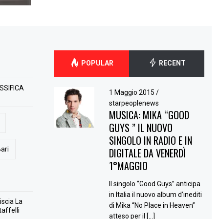
POPULAR
RECENT
SSIFICA
1 Maggio 2015
/
starpeoplenews
MUSICA: MIKA “GOOD
GUYS ” IL NUOVO
SINGOLO IN RADIO E IN
ari
DIGITALE DA VENERDÌ
1°MAGGIO
Il singolo “Good Guys” anticipa
in Italia il nuovo album d’inediti
iscia La
di Mika “No Place in Heaven”
affelli
atteso per il […]