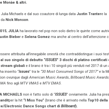
e Monàe & altri.
a Julia Michaels e dal suo coautore di lunga data
Justin Tranter
e la
a da
Nick Monson
.
015
,
JULIA
ha lavorato nel pop non solo dietro le quinte come autri
ustin Bieber
e
Selena Gomez
ma anche al centro dell’attenzione
sere attribuita all’innegabile onestà che contraddistingue i suoi test
al suo singolo di debutto “
ISSUES
” 3 dischi di platino certificati 
 stream globali
e il brano è tra i 10 singoli più venduti nel 2017 di un 
ha inserito “
Issues
” tra le
“30 Most Consumed Songs of 2017”
e la M
tion ovunque dagli
American Music Awards
,
Billboard Music Awards
DMA
fino agli
MTV VMAS
e
MTV EMAS
.
IA MICHAELS
non è fatto solo di “
ISSUES
” ovviamente. Julia ha pres
andit
per la hit
“I Miss You”
(brano che è arrivato nella
Top10 della
e/Electronic Dance Songs chart di
Billboard
).