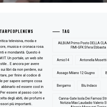
STARPEOPLENEWS
TAG
ritica televisiva, moda e
AlLBUM Primo Posto DELLA CLA
tore, musica e cronaca rosa.
FIMI-GFK Sfera Ebbasta
nti e mondanità. Questo è
T. Un portale, un web site
Amici14
Antonella Mosetti
stile... E ancora per avere
, sui libri da non perdere, sui
Assago Milano 12 Giugno
B
are, per finire al codice di
ile per sapere sempre cosa
Bergamo
Blu Indaco
abbinarlo ed essere cool in
Per essere al passo con le
elta degli abiti, dei profumi e
Canna-Gate Isola Dei Famosi Str
Notizia Max Laudadio Valerio St
ssori più importanti..
Alessia Marcuzzi Tapiro