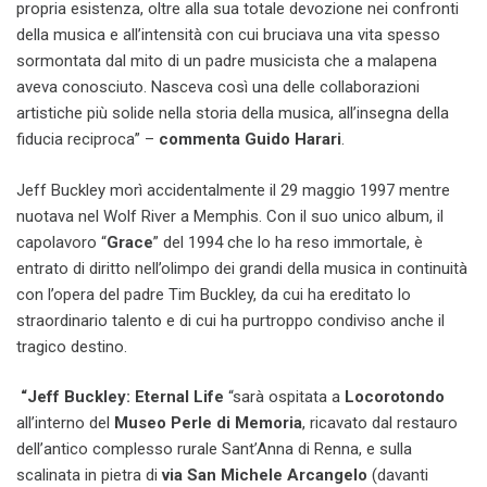
propria esistenza, oltre alla sua totale devozione nei confronti
della musica e all’intensità con cui bruciava una vita spesso
sormontata dal mito di un padre musicista che a malapena
aveva conosciuto. Nasceva così una delle collaborazioni
artistiche più solide nella storia della musica, all’insegna della
fiducia reciproca” –
commenta Guido Harari
.
Jeff Buckley morì accidentalmente il 29 maggio 1997 mentre
nuotava nel Wolf River a Memphis. Con il suo unico album, il
capolavoro “
Grace
” del 1994 che lo ha reso immortale, è
entrato di diritto nell’olimpo dei grandi della musica in continuità
con l’opera del padre Tim Buckley, da cui ha ereditato lo
straordinario talento e di cui ha purtroppo condiviso anche il
tragico destino.
“Jeff Buckley: Eternal Life
“sarà ospitata a
Locorotondo
all’interno del
Museo Perle di Memoria
, ricavato dal restauro
dell’antico complesso rurale Sant’Anna di Renna, e sulla
scalinata in pietra di
via San Michele Arcangelo
(davanti