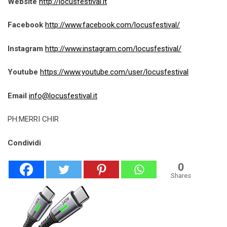
Website
http://locusfestival.it
Facebook
http://www.facebook.com/
locusfestival/
Instagram
http://www.instagram.com/
locusfestival/
Youtube
https://www.youtube.com/user/
locusfestival
Email
info@locusfestival.it
PH:MERRI CHIR
Condividi
0
Shares