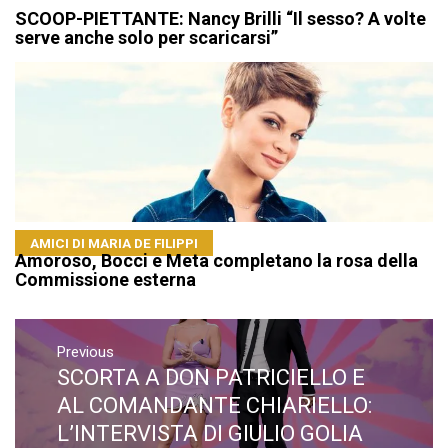
SCOOP-PIETTANTE: Nancy Brilli “Il sesso? A volte
serve anche solo per scaricarsi”
AMICI DI MARIA DE FILIPPI
Amoroso, Bocci e Meta completano la rosa della
Commissione esterna
Navigazione
articoli
Previous
SCORTA A DON PATRICIELLO E
Previous
post:
AL COMANDANTE CHIARIELLO:
L’INTERVISTA DI GIULIO GOLIA