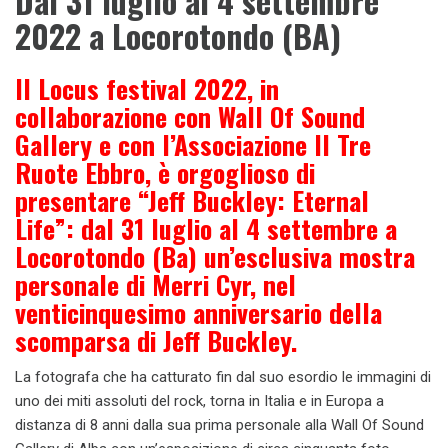
Dal 31 luglio al 4 settembre
2022 a Locorotondo (BA)
Il Locus festival
2022
, in
collaborazione con
Wall Of Sound
Gallery
e con
l’Associazione Il Tre
Ruote Ebbro
, è orgoglioso di
presentare “
Jeff Buckley: Eternal
Life”
:
dal
31 luglio al 4 settembre
a
Locorotondo (Ba)
un’esclusiva mostra
personale di
Merri Cyr
,
nel
venticinquesimo anniversario della
scomparsa di Jeff Buckley.
La fotografa che ha catturato fin dal suo esordio le immagini di
uno dei miti assoluti del rock, torna in Italia e in Europa a
distanza di 8 anni dalla sua prima personale alla Wall Of Sound