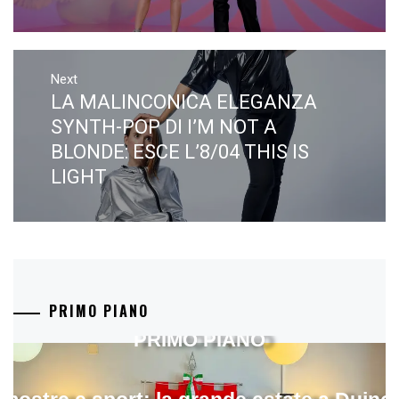
Next
LA MALINCONICA ELEGANZA
Next
post:
SYNTH-POP DI I’M NOT A
BLONDE: ESCE L’8/04 THIS IS
LIGHT
PRIMO PIANO
PRIMO PIANO