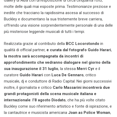
Gallery di Alba con un’esposizione di circa cinquanta foto,
molte delle quali mai esposte prima. Testimonianze preziose e
inedite che tracciano la rapidissima ascesa al successo di
Buckley e documentano la sua tristemente breve carriera,
offrendo una visione sorprendentemente personale di una delle
più misteriose leggende musicali di tutti i tempi.
Realizzata grazie al contributo della
BCC Locorotondo
in
qualità di official partner,
e curata dal fotografo Guido Harari
,
la mostra sarà accompagnata da incontri di
approfondimento che vedranno dialogare nel giorno della
sua inaugurazione
il 31 luglio
, la stessa
Merri Cyr
e il
curatore
Guido Harari
con
Luca De Gennaro
, critico
musicale, dj e conduttore di Radio Capital. Nei giorni successivi
inoltre, il giornalista e critico
Carlo Massarini
incontrerà due
grandi protagonisti della scena musicale italiana e
internazionale
:
l’8 agosto
Diodato
, che ha più volte citato
Buckley come suo riferimento artistico e fonte di ispirazione, e
la cantautrice e musicista americana
Joan as Police Woman
,