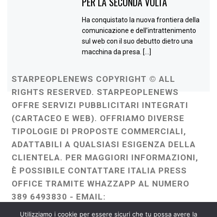
PER LA SECONDA VOLTA
Ha conquistato la nuova frontiera della
comunicazione e dell’intrattenimento
sul web con il suo debutto dietro una
macchina da presa. […]
STARPEOPLENEWS COPYRIGHT © ALL
RIGHTS RESERVED. STARPEOPLENEWS
OFFRE SERVIZI PUBBLICITARI INTEGRATI
(CARTACEO E WEB). OFFRIAMO DIVERSE
TIPOLOGIE DI PROPOSTE COMMERCIALI,
ADATTABILI A QUALSIASI ESIGENZA DELLA
CLIENTELA. PER MAGGIORI INFORMAZIONI,
È POSSIBILE CONTATTARE ITALIA PRESS
OFFICE TRAMITE WHAZZAPP AL NUMERO
389 6493830 - EMAIL:
ITALIAPRESSOFFICE@GMAIL.COM
-
Utilizziamo i cookie per essere sicuri che tu possa avere la