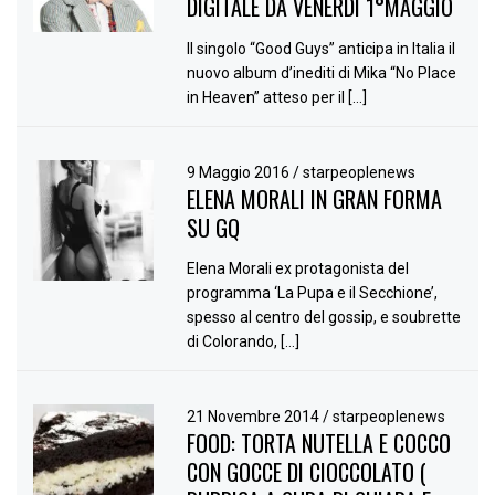
DIGITALE DA VENERDÌ 1°MAGGIO
Il singolo “Good Guys” anticipa in Italia il
nuovo album d’inediti di Mika “No Place
in Heaven” atteso per il […]
9 Maggio 2016
/
starpeoplenews
ELENA MORALI IN GRAN FORMA
SU GQ
Elena Morali ex protagonista del
programma ‘La Pupa e il Secchione’,
spesso al centro del gossip, e soubrette
di Colorando, […]
21 Novembre 2014
/
starpeoplenews
FOOD: TORTA NUTELLA E COCCO
CON GOCCE DI CIOCCOLATO (