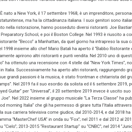
:
È nato a New York, il 17 settembre 1968, è un imprenditore, persona
statunitense, ma ha la cittadinanza italiana. I suoi genitori sono italian
rato nella ristorazione, hanno posseduto diversi ristoranti. Joe Bastia
Preparatory School, e poi il Boston College. Nel 1993 è riuscito a co
l ristorante “Becco” a Manhattan, da quel giorno ha intrapreso la sua c
Nel 1998 insieme allo chef Mario Batali ha aperto il “Babbo Ristorante 
mente aprirono altri ristoranti e punti vendita. Nel 2010 uno di quest
osto” ha ottenuto una recensione con 4 stelle dal “New York Times”, n
in Italia. Successivamente ha aperto altri ristoranti, raggiungendo gr
sue grandi passioni è la musica, è stato frontman e chitarrista del g
mps”. Nel 2019 fa il suo esordio da solista ed il 6 settembre 2019, pu
yed Guitar” per “Universal”, il 20 settembre 2019 invece è uscito suo
a Joe”. Nel 2022 insieme al gruppo musicale “La Terza Classe” ha pub
 morning Italia” che gli ha permesso di girare tutta l’Italia attravers
la sua carriera televisiva come giudice, dal 2010-2014, e dal 2018 ha
ramma “MasterChef USA” in onda su “Fox”; nel 2011 e dal 2012 al 20
su “Cielo”; 2013-2015 “Restaurant Startup” su “CNBC”; nel 2014 “Juni