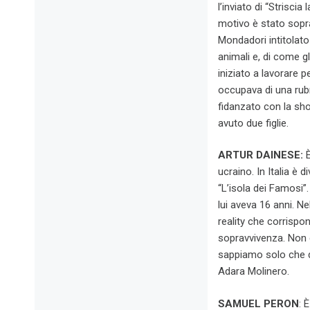
l’inviato di “Striscia
motivo è stato sopran
Mondadori intitolato 
animali e, di come gl
iniziato a lavorare 
occupava di una rubr
fidanzato con la sho
avuto due figlie.
ARTUR DAINESE:
ucraino. In Italia è 
“L’isola dei Famosi”.
lui aveva 16 anni. Ne
reality che corrispon
sopravvivenza. Non 
sappiamo solo che du
Adara Molinero.
SAMUEL PERON
: 