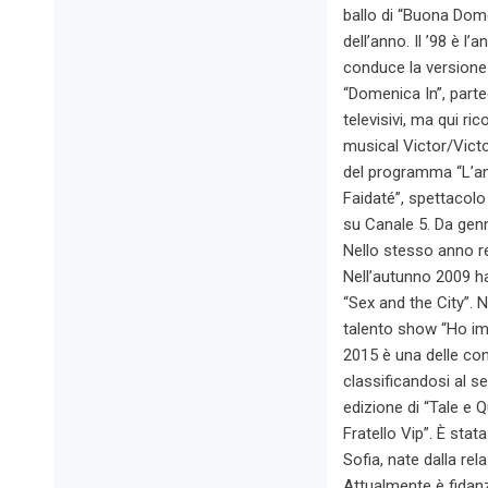
ballo di “Buona Dome
dell’anno. Il ’98 è l
conduce la versione
“Domenica In”, part
televisivi, ma qui ric
musical Victor/Victo
del programma “L’ann
Faidaté”, spettacolo
su Canale 5. Da gen
Nello stesso anno re
Nell’autunno 2009 ha 
“Sex and the City”. N
talento show “Ho imp
2015 è una delle con
classificandosi al s
edizione di “Tale e 
Fratello Vip”. È sta
Sofia, nate dalla re
Attualmente è fidan