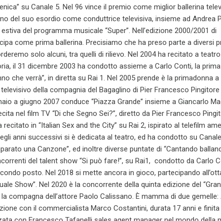
nica” su Canale 5. Nel 96 vince il premio come miglior ballerina telev
’anno del suo esordio come conduttrice televisiva, insieme ad Andrea P
 estiva del programma musicale “Super”. Nell’edizione 2000/2001 di
ecipa come prima ballerina. Precisiamo che ha preso parte a diversi
orderemo solo alcuni, tra quelli di rilievo. Nel 2004 ha recitato a teatro
ria, il 31 dicembre 2003 ha condotto assieme a Carlo Conti, la prima
o che verrà”, in diretta su Rai 1. Nel 2005 prende è la primadonna a 
 televisivo della compagnia del Bagaglino di Pier Francesco Pingitore
naio a giugno 2007 conduce “Piazza Grande” insieme a Giancarlo Maga
cita nel film TV “Di che Segno Sei?”, diretto da Pier Francesco Pingit
recitato in “Italian Sex and the City” su Rai 2, ispirato al telefilm am
egli anni successivi si è dedicata al teatro, ed ha condotto su Canale It
arato una Canzone”, ed inoltre diverse puntate di “Cantando balland
correnti del talent show “Si può fare!”, su Rai1, condotto da Carlo C
econdo posto. Nel 2018 si mette ancora in gioco, partecipando all’ot
Quale Show”. Nel 2020 è la concorrente della quinta edizione del “Gra
ta la compagna dell’attore Paolo Calissano. È mamma di due gemelle:
lazione con il commercialista Marco Costantini, durata 17 anni e finita
zata con Francesco Tafanelli sales agent manager nel mondo della 