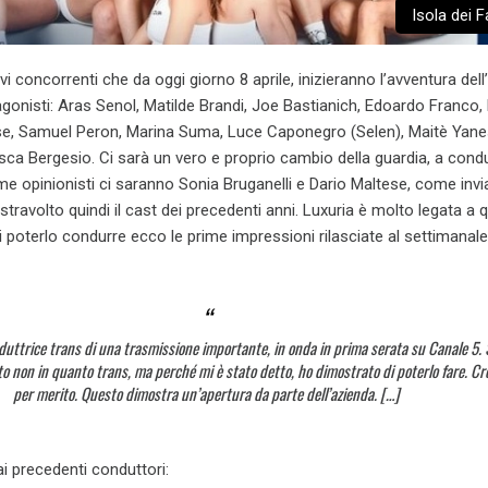
Isola dei 
i concorrenti che da oggi giorno 8 aprile, inizieranno l’avventura dell’
gonisti: Aras Senol, Matilde Brandi, Joe Bastianich, Edoardo Franco
se, Samuel Peron, Marina Suma, Luce Caponegro (Selen), Maitè Yane
ca Bergesio. Ci sarà un vero e proprio cambio della guardia, a cond
me opinionisti ci saranno Sonia Bruganelli e Dario Maltese, come invi
stravolto quindi il cast dei precedenti anni. Luxuria è molto legata a 
 poterlo condurre ecco le prime impressioni rilasciate al settimanale 
duttrice trans di una trasmissione importante, in onda in prima serata su Canale 5. 
uto non in quanto trans, ma perché mi è stato detto, ho dimostrato di poterlo fare. Cr
per merito. Questo dimostra un’apertura da parte dell’azienda. […]
ai precedenti conduttori: