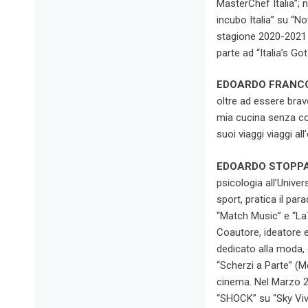
MasterChef Italia”; 
incubo Italia” su “N
stagione 2020-2021 
parte ad “Italia’s G
EDOARDO FRANC
oltre ad essere brav
mia cucina senza con
suoi viaggi viaggi a
EDOARDO STOPP
psicologia all’Unive
sport, pratica il pa
“Match Music” e “La7
Coautore, ideatore 
dedicato alla moda, 
“Scherzi a Parte” (M
cinema. Nel Marzo 20
“SHOCK” su “Sky Viv