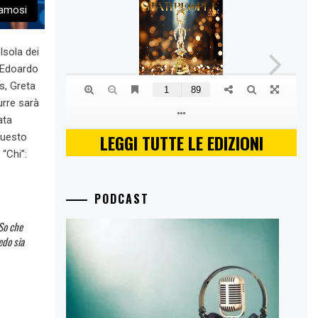
Famosi
Isola dei
, Edoardo
s, Greta
urre sarà
ata
LEGGI TUTTE LE EDIZIONI
questo
“Chi”:
PODCAST
So che
edo sia