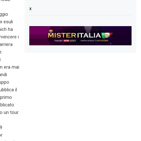
x
ggio
i esuli
nich ha
nvincere i
arriera
e
i
on era mai
andi
ruppo
bblica il
 primo
blicato
o un tour.
19
or