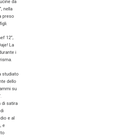
Cucine da
, nella
a preso
gli.
ef 12”,
Daje! La
durante i
risma.
a studiato
nte dello
grammi su
.
di satira
di
dio e al
, e
ato