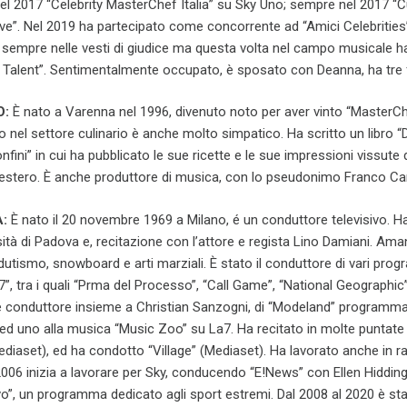
nel 2017 “Celebrity MasterChef Italia” su Sky Uno; sempre nel 2017 “
ove”. Nel 2019 ha partecipato come concorrente ad “Amici Celebrities”
sempre nelle vesti di giudice ma questa volta nel campo musicale h
ot Talent”. Sentimentalmente occupato, è sposato con Deanna, ha tre fi
O:
È nato a Varenna nel 1996, divenuto noto per aver vinto “MasterCh
o nel settore culinario è anche molto simpatico. Ha scritto un libro “
fini” in cui ha pubblicato le sue ricette e le sue impressioni vissute 
ll’estero. È anche produttore di musica, con lo pseudonimo Franco Ca
A:
È nato il 20 novembre 1969 a Milano, é un conduttore televisivo. H
rsità di Padova e, recitazione con l’attore e regista Lino Damiani. Ama
radutismo, snowboard e arti marziali. È stato il conduttore di vari pro
”, tra i quali “Prma del Processo”, “Call Game”, “National Geographic”
e conduttore insieme a Christian Sanzogni, di “Modeland” programma 
ed uno alla musica “Music Zoo” su La7. Ha recitato in molte puntate 
ediaset), ed ha condotto “Village” (Mediaset). Ha lavorato anche in ra
06 inizia a lavorare per Sky, conducendo “E!News” con Ellen Hidding
o”, un programma dedicato agli sport estremi. Dal 2008 al 2020 è st