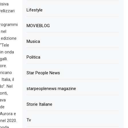
isiva
Lifestyle
ellizzari
 programmi
MOVIEBLOG
 nel
 edizione
Musica
“Tele
 in onda
Politica
lli.
ore.
ericano
Star People News
alia, il
o”. Nel
starpeoplenews magazine
onti,
tava
Storie Italiane
nde
 Aurora e
Tv
 nel 2020.
moda.