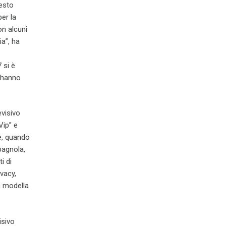
uesto
per la
on alcuni
ia”, ha
 si è
e hanno
evisivo
Vip” e
re, quando
pagnola,
i di
vacy,
a modella
isivo