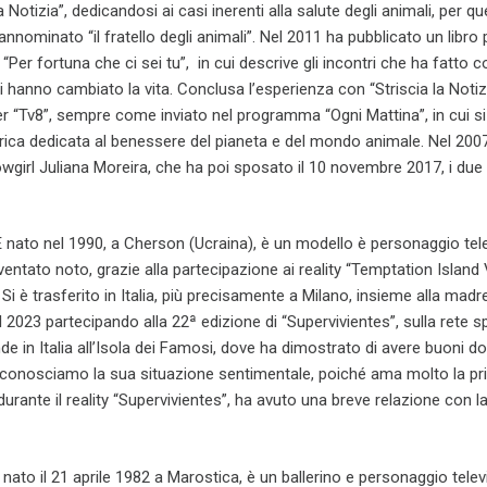
 la Notizia”, dedicandosi ai casi inerenti alla salute degli animali, per q
nominato “il fratello degli animali”. Nel 2011 ha pubblicato un libro 
“Per fortuna che ci sei tu”, in cui descrive gli incontri che ha fatto c
i hanno cambiato la vita. Conclusa l’esperienza con “Striscia la Notiz
per “Tv8”, sempre come inviato nel programma “Ogni Mattina”, in cui si
ica dedicata al benessere del pianeta e del mondo animale. Nel 2007
wgirl Juliana Moreira, che ha poi sposato il 10 novembre 2017, i du
È nato nel 1990, a Cherson (Ucraina), è un modello è personaggio tel
diventato noto, grazie alla partecipazione ai reality “Temptation Island 
 Si è trasferito in Italia, più precisamente a Milano, insieme alla mad
l 2023 partecipando alla 22ª edizione di “Supervivientes”, sulla rete s
de in Italia all’Isola dei Famosi, dove ha dimostrato di avere buoni dot
conosciamo la sua situazione sentimentale, poiché ama molto la pri
rante il reality “Supervivientes”, ha avuto una breve relazione con l
È nato il 21 aprile 1982 a Marostica, è un ballerino e personaggio telev