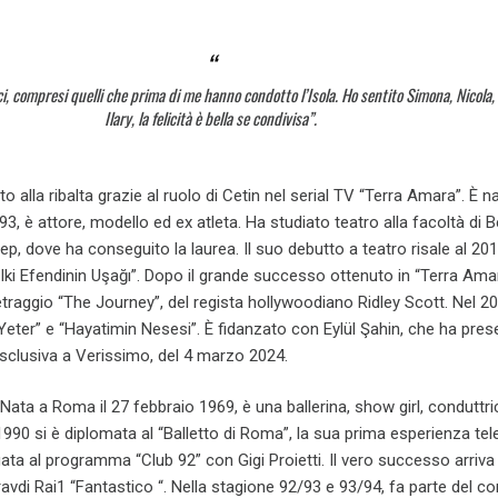
ici, compresi quelli che prima di me hanno condotto l’Isola. Ho sentito Simona, Nicola, 
Ilary, la felicità è bella se condivisa”.
to alla ribalta grazie al ruolo di Cetin nel serial TV “Terra Amara”. È n
993, è attore, modello ed ex atleta. Ha studiato teatro alla facoltà di Be
itep, dove ha conseguito la laurea. Il suo debutto a teatro risale al 201
ki Efendinin Uşağı”. Dopo il grande successo ottenuto in “Terra Ama
traggio “The Journey”, del regista hollywoodiano Ridley Scott. Nel 2
 Yeter” e “Hayatimin Nesesi”. È fidanzato con Eylül Şahin, che ha pre
 esclusiva a Verissimo, del 4 marzo 2024.
Nata a Roma il 27 febbraio 1969, è una ballerina, show girl, conduttri
 1990 si è diplomata al “Balletto di Roma”, la sua prima esperienza tel
gata al programma “Club 92” con Gigi Proietti. Il vero successo arriva
vdi Rai1 “Fantastico “. Nella stagione 92/93 e 93/94, fa parte del co