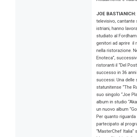
JOE BASTIANICH
televisivo, cantante 
istriani, hanno lavo
studiato al Fordham 
genitori ad aprire i
nella ristorazione. 
Enoteca”, successiva
ristoranti il “Del P
successo in 36 anni 
successi. Una delle 
statunitense “The Ra
suo singolo “Joe Pla
album in studio “Ak
un nuovo album “Good
Per quanto riguarda 
partecipato al prog
“MasterChef Italia” 