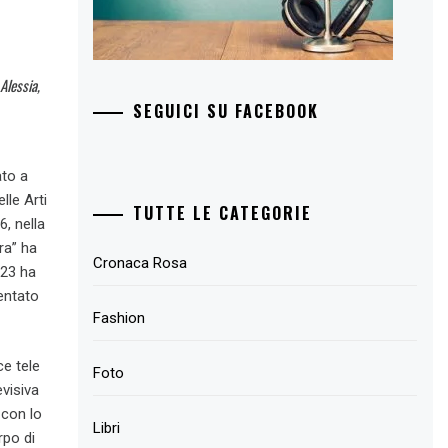
Alessia,
SEGUICI SU FACEBOOK
ato a
lle Arti
TUTTE LE CATEGORIE
6, nella
ra” ha
Cronaca Rosa
023 ha
sentato
Fashion
ce tele
Foto
evisiva
 con lo
Libri
rpo di