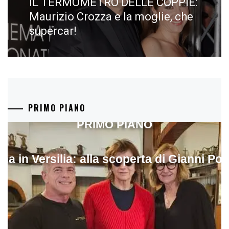
IL TERMOMETRO DELLE COPPIE:
Next
post:
Maurizio Crozza e la moglie, che
supercar!
PRIMO PIANO
PRIMO PIANO
ina in Versilia: alla scoperta di Gianni Pol