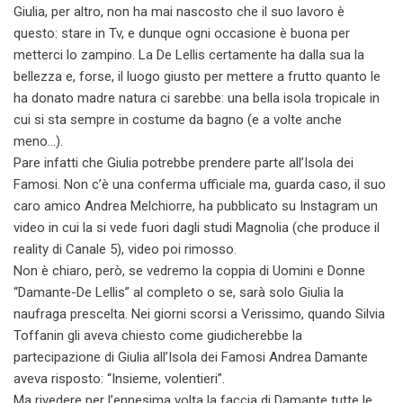
Giulia, per altro, non ha mai nascosto che il suo lavoro è
questo: stare in Tv, e dunque ogni occasione è buona per
metterci lo zampino. La De Lellis certamente ha dalla sua la
bellezza e, forse, il luogo giusto per mettere a frutto quanto le
ha donato madre natura ci sarebbe: una bella isola tropicale in
cui si sta sempre in costume da bagno (e a volte anche
meno…).
Pare infatti che Giulia potrebbe prendere parte all’Isola dei
Famosi. Non c’è una conferma ufficiale ma, guarda caso, il suo
caro amico Andrea Melchiorre, ha pubblicato su Instagram un
video in cui la si vede fuori dagli studi Magnolia (che produce il
reality di Canale 5), video poi rimosso.
Non è chiaro, però, se vedremo la coppia di Uomini e Donne
“Damante-De Lellis” al completo o se, sarà solo Giulia la
naufraga prescelta. Nei giorni scorsi a Verissimo, quando Silvia
Toffanin gli aveva chiesto come giudicherebbe la
partecipazione di Giulia all’Isola dei Famosi Andrea Damante
aveva risposto: “Insieme, volentieri”.
Ma rivedere per l’ennesima volta la faccia di Damante tutte le