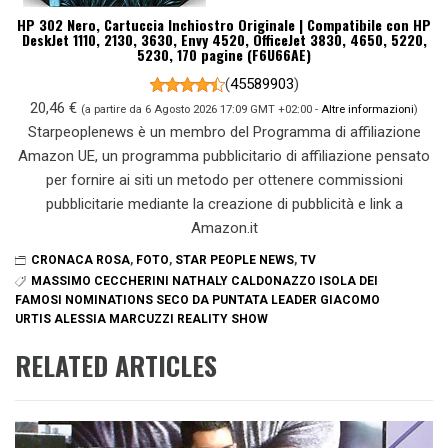
HP 302 Nero, Cartuccia Inchiostro Originale | Compatibile con HP
DeskJet 1110, 2130, 3630, Envy 4520, OfficeJet 3830, 4650, 5220,
5230, 170 pagine (F6U66AE)
(
45589903
)
20,46 €
(a partire da 6 Agosto 2026 17:09 GMT +02:00 -
Altre informazioni
)
Starpeoplenews è un membro del Programma di affiliazione
Amazon UE, un programma pubblicitario di affiliazione pensato
per fornire ai siti un metodo per ottenere commissioni
pubblicitarie mediante la creazione di pubblicità e link a
Amazon.it
CRONACA ROSA
,
FOTO
,
STAR PEOPLE NEWS
,
TV
MASSIMO CECCHERINI NATHALY CALDONAZZO ISOLA DEI
FAMOSI NOMINATIONS SECO DA PUNTATA LEADER GIACOMO
URTIS ALESSIA MARCUZZI REALITY SHOW
RELATED ARTICLES