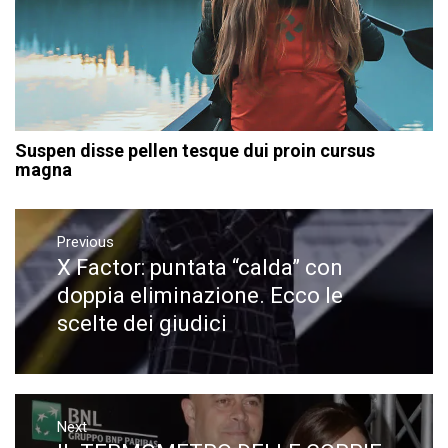
Suspen disse pellen tesque dui proin cursus
magna
Navigazione
articoli
Previous
X Factor: puntata “calda” con
Previous
post:
doppia eliminazione. Ecco le
scelte dei giudici
Next