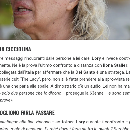
ON CICCIOLINA
re messaggi rincuoranti dalle persone a lei care,
Lory
è invece costr
mente. Ne è la prova l’ultimo confronto a distanza con
Ilona Staller
.
collegata dall’Italia per affermare che la
Del Santo
è una stratega. L
bserie cult “The Lady”, però, non si è fatta prendere alla sprovvista r
 è una che parla alle spalle. A dimostrarlo c’è un audio. Lei non ha ma
o solo due persone che lo dicono
– prosegue la 63enne –
e sono sem
 prove
».
VOGLIONO FARLA PASSARE
malelingue alla fine vincono
– sottolinea
Lory
durante il confronto –
lare male di nessuno. Perché dovrei farlo dietro le quinte? Sarebbe