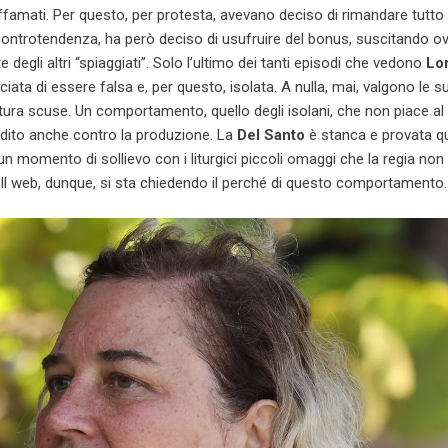
affamati. Per questo, per protesta, avevano deciso di rimandare tutto 
 controtendenza, ha però deciso di usufruire del bonus, suscitando 
te degli altri “spiaggiati”. Solo l’ultimo dei tanti episodi che vedono
Lo
iata di essere falsa e, per questo, isolata. A nulla, mai, valgono le s
ttura scuse. Un comportamento, quello degli isolani, che non piace al
l dito anche contro la produzione. La
Del Santo
è stanca e provata qu
i un momento di sollievo con i liturgici piccoli omaggi che la regia no
i… Il web, dunque, si sta chiedendo il perché di questo comportamento.