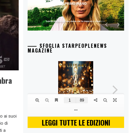
PRIMO PIANO
Sabrina Martinengo: una donna che ha imparato a scegliersi.
SFOGLIA STARPEOPLENEWS
MAGAZINE
mbra
bo ai suoi
LEGGI TUTTE LE EDIZIONI
io di
ti a