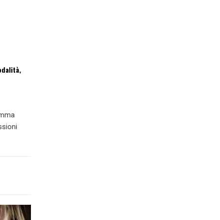
dalità,
ramma
ssioni