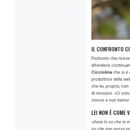
IL CONFRONTO C
Piuttosto che riceve
difendersi continua
Cicciolina
che si è 
produttrice della we
che lei, proprio, non
di nessuno. «
Ci son
stesse e non hanno
LEI NON È COME 
«
Ilona lo so che le 
so che non posso par