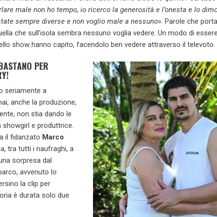
lare male non ho tempo, io ricerco la generosità e l’onesta e lo dim
state sempre diverse e non voglio male a nessuno
». Parole che porta
uella che sull’isola sembra nessuno voglia vedere. Un modo di essere
 dello show hanno capito, facendolo ben vedere attraverso il televoto.
 BASTANO PER
Y!
no seriamente a
i, anche la produzione,
nte, non stia dando le
a showgirl e produttrice.
ua il fidanzato
Marco
, tra tutti i naufraghi, a
una sorpresa dal
arco, avvenuto lo
sino la clip per
oria è durata solo due