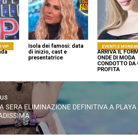
Isola dei famosi: data
 VIP
EVENTI E MONDA
nda
di inizio, cast e
ARRIVA IL FOR
presentatrice
ONDE DI MODA
CONDOTTO DA 
PROFITA
ous
A SERA ELIMINAZIONE DEFINITIVA A PLAYA
ous
DISSIMA