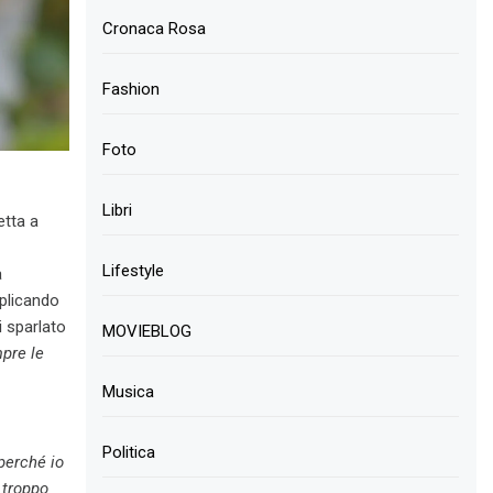
Cronaca Rosa
Fashion
Foto
Libri
etta a
Lifestyle
a
eplicando
i sparlato
MOVIEBLOG
pre le
Musica
Politica
perché io
 troppo