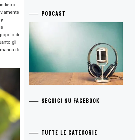
indietro.
ovviamente
PODCAST
ry
ue
 popolo di
anto gli
n manca di
SEGUICI SU FACEBOOK
TUTTE LE CATEGORIE