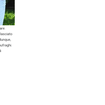
are.
 lasciato
 dunque,
aufraghi.
i