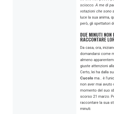
sciocco. A me di par
votazioni che sono 
luce la sua anima, q
però, gli spettatori
DUE MINUTI NON
RACCONTARE LOR
Da casa, ora, inizia
domandarsi come ma
almeno apparenteme
giuste attenzioni all
Certo, lei ha dalla s
Cucolo
ma… è l’unica
non aver mai avuto 
momento del suo sb
scorso 21 marzo. Per
raccontare la sua st
minuti.