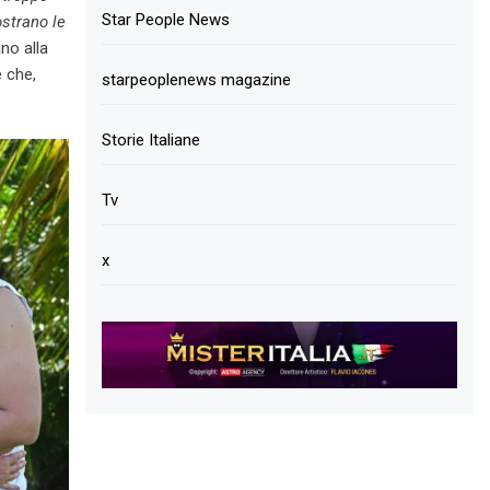
Star People News
ostrano le
no alla
 che,
starpeoplenews magazine
Storie Italiane
Tv
x