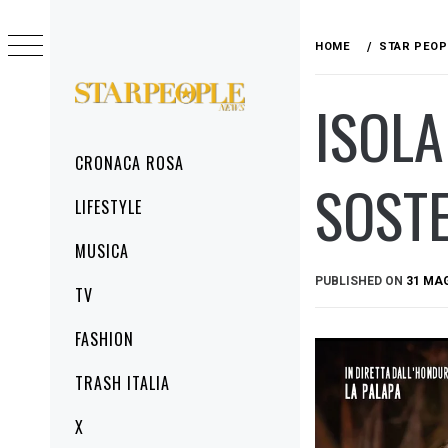
Skip
to
HOME
STAR PEOP
content
ISOLA
STARPEOPLENEWS
IL PORTALE DELLA CRONACA ROSA, DEL
GLAMOUR DEL LIFESTYLE
Primary
CRONACA ROSA
Menu
SOST
LIFESTYLE
MUSICA
PUBLISHED ON
31 MA
TV
FASHION
TRASH ITALIA
X