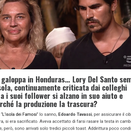
 galoppa in Honduras… Lory Del Santo se
ola, continuamente criticata dai colleghi
a i suoi follower si alzano in suo aiuto e
rché la produzione la trascura?
 “
L’isola dei Famosi
” lo sanno,
Edoardo Tavassi
, per assicurare il ci
, si era sacrificato. Aveva accettato di farsi rasare la testa in camb
ne, però, sono arrivati solo tredici piccoli toast. Addirittura poco condi