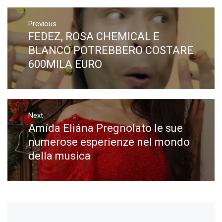
Navigazione
articoli
Previous
FEDEZ, ROSA CHEMICAL E
Previous
post:
BLANCO POTREBBERO COSTARE
600MILA EURO
Next
Amída Eliána Pregnolato le sue
Next
post:
numerose esperienze nel mondo
della musica