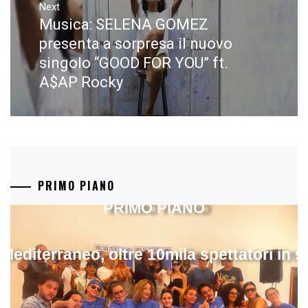
Next
Musica: SELENA GOMEZ
Next
post:
presenta a sorpresa il nuovo
singolo “GOOD FOR YOU” ft.
A$AP Rocky
PRIMO PIANO
PRIMO PIANO
 Mediterraneo, oltre 10mila spettatori in 