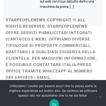
sul web con il suo debutto dietro una
macchina da presa. […]
STARPEOPLENEWS COPYRIGHT © ALL
RIGHTS RESERVED. STARPEOPLENEWS
OFFRE SERVIZI PUBBLICITARI INTEGRATI
(CARTACEO E WEB). OFFRIAMO DIVERSE
TIPOLOGIE DI PROPOSTE COMMERCIALI,
ADATTABILI A QUALSIASI ESIGENZA DELLA
CLIENTELA. PER MAGGIORI INFORMAZIONI,
È POSSIBILE CONTATTARE ITALIA PRESS
OFFICE TRAMITE WHAZZAPP AL NUMERO
389 6493830 - EMAIL:
ITALIAPRESSOFFICE@GMAIL.COM
-
Utilizziamo i cookie per essere sicuri che tu possa avere la
WEBMASTER :
FRANCESCO GENTILE
migliore esperienza sul nostro sito. Se continui ad utilizzare
questo sito noi assumiamo che tu ne sia felice.
FREELANCE
Ok