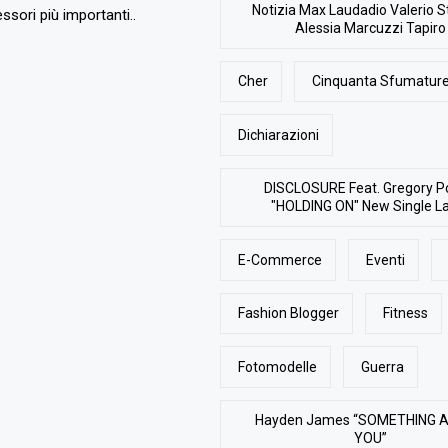
Notizia Max Laudadio Valerio St
ssori più importanti..
Alessia Marcuzzi Tapiro
Cher
Cinquanta Sfumature
Dichiarazioni
DISCLOSURE Feat. Gregory P
"HOLDING ON" New Single L
E-Commerce
Eventi
Fashion Blogger
Fitness
Fotomodelle
Guerra
Hayden James “SOMETHING 
YOU”