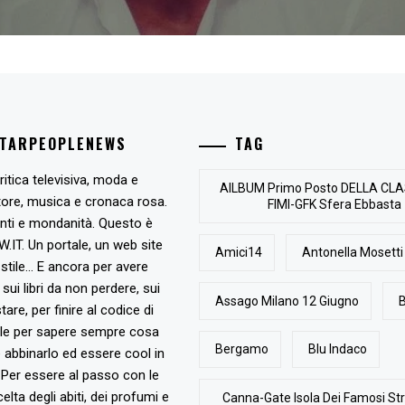
STARPEOPLENEWS
TAG
ritica televisiva, moda e
AlLBUM Primo Posto DELLA CLA
tore, musica e cronaca rosa.
FIMI-GFK Sfera Ebbasta
nti e mondanità. Questo è
T. Un portale, un web site
Amici14
Antonella Mosetti
stile... E ancora per avere
, sui libri da non perdere, sui
Assago Milano 12 Giugno
B
are, per finire al codice di
ile per sapere sempre cosa
Bergamo
Blu Indaco
abbinarlo ed essere cool in
Per essere al passo con le
elta degli abiti, dei profumi e
Canna-Gate Isola Dei Famosi Str