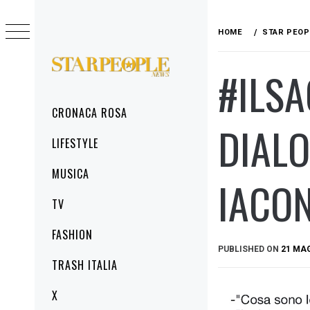
Skip
to
HOME
STAR PEOP
content
#ILSA
STARPEOPLENEWS
IL PORTALE DELLA CRONACA ROSA, DEL
GLAMOUR DEL LIFESTYLE
Primary
CRONACA ROSA
Menu
DIALO
LIFESTYLE
MUSICA
IACON
TV
FASHION
PUBLISHED ON
21 MA
TRASH ITALIA
X