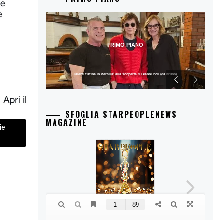
PRIMO PIANO
Talenti cucina in Versilia: alla scoperta di Gianni Poli (da Bruno)
SFOGLIA STARPEOPLENEWS
MAGAZINE
ie