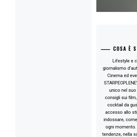
COSA È 
Lifestyle e c
giornalismo d'au
Cinema ed eve
STARPEOPLENEW.I
unico nel suo 
consigli sui film
cocktail da gust
accesso allo st
indossare, come 
ogni momento. 
tendenze, nella sc