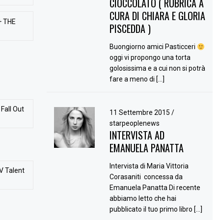
CIOCCOLATO ( RUBRICA A
CURA DI CHIARA E GLORIA
+ THE
PISCEDDA )
Buongiorno amici Pasticceri
oggi vi propongo una torta
golosissima e a cui non si potrà
fare a meno di […]
Fall Out
11 Settembre 2015
/
starpeoplenews
INTERVISTA AD
EMANUELA PANATTA
Intervista di Maria Vittoria
V Talent
Corasaniti concessa da
Emanuela Panatta Di recente
abbiamo letto che hai
pubblicato il tuo primo libro […]