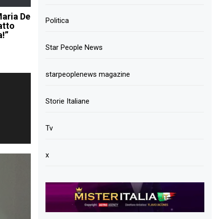
Maria De
Politica
atto
a!”
Star People News
starpeoplenews magazine
Storie Italiane
Tv
x