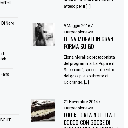
di Mika “No Place in Heaven”
affelli
atteso per il […]
 Di Nero
9 Maggio 2016
/
starpeoplenews
ELENA MORALI IN GRAN
FORMA SU GQ
orter
Elena Morali ex protagonista
atch
del programma ‘La Pupa e il
Secchione’, spesso al centro
Fans
del gossip, e soubrette di
Colorando, […]
21 Novembre 2014
/
starpeoplenews
FOOD: TORTA NUTELLA E
ABOUT
COCCO CON GOCCE DI