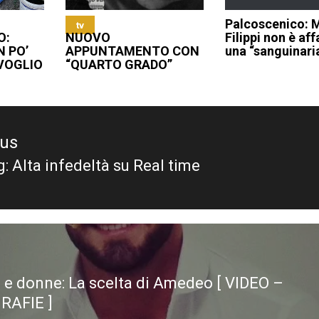
Palcoscenico: 
tv
O:
NUOVO
Filippi non è aff
N PO’
APPUNTAMENTO CON
una “sanguinari
 VOGLIO
“QUARTO GRADO”
ous
: Alta infedeltà su Real time
ous
 e donne: La scelta di Amedeo [ VIDEO –
RAFIE ]