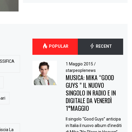
POPULAR
RECENT
SSIFICA
1 Maggio 2015
/
starpeoplenews
MUSICA: MIKA “GOOD
GUYS ” IL NUOVO
SINGOLO IN RADIO E IN
ari
DIGITALE DA VENERDÌ
1°MAGGIO
Il singolo “Good Guys” anticipa
in Italia il nuovo album d’inediti
iscia La