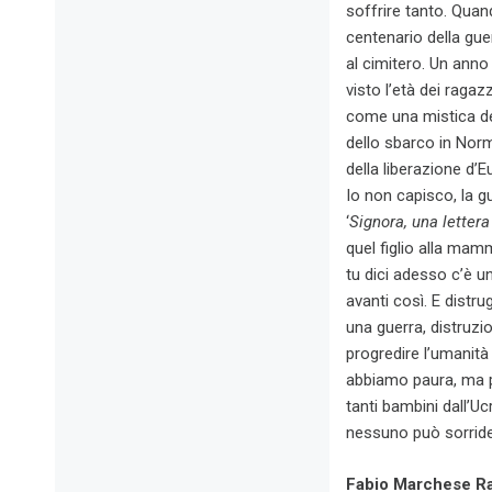
soffrire tanto. Quan
centenario della gue
al cimitero. Un anno
visto l’età dei raga
come una mistica de
dello sbarco in Norm
della liberazione d’
Io non capisco, la g
‘
Signora, una lettera
quel figlio alla mam
tu dici adesso c’è un
avanti così. E distr
una guerra, distruzio
progredire l’umanità 
abbiamo paura, ma p
tanti bambini dall’U
nessuno può sorride
Fabio Marchese Rago