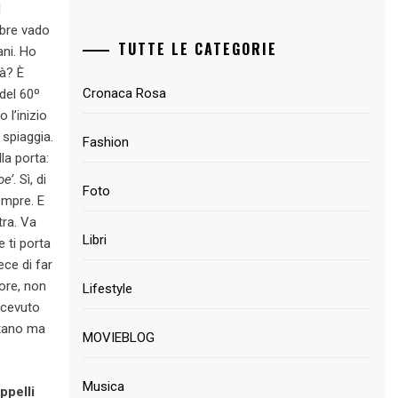
l
mbre vado
TUTTE LE CATEGORIE
ani. Ho
tà? È
Cronaca Rosa
del 60º
 l’inizio
 spiaggia.
Fashion
la porta:
oe’
. Sì, di
Foto
empre. E
tra. Va
Libri
 ti porta
ece di far
vore, non
Lifestyle
icevuto
utano ma
MOVIEBLOG
Musica
ppelli