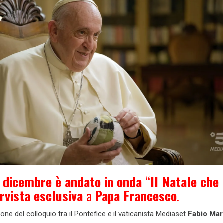
 dicembre è andato in onda
“
Il Natale che
ervista esclusiva
a
Papa Francesco
.
ione del colloquio tra il Pontefice e il vaticanista Mediaset
Fabio Ma