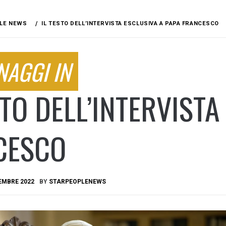
LE NEWS
IL TESTO DELL’INTERVISTA ESCLUSIVA A PAPA FRANCESCO
NAGGI IN
STO DELL’INTERVIST
CESCO
EMBRE 2022
BY
STARPEOPLENEWS