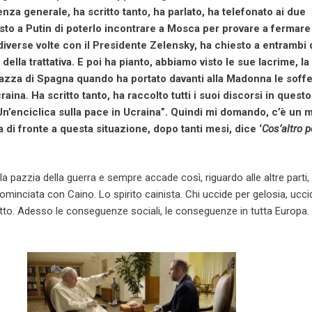
ienza generale, ha scritto tanto, ha parlato, ha telefonato ai due
sto a Putin di poterlo incontrare a Mosca per provare a fermare 
diverse volte con il Presidente Zelensky, ha chiesto a entrambi 
 della trattativa. E poi ha pianto, abbiamo visto le sue lacrime, la
azza di Spagna quando ha portato davanti alla Madonna le soff
aina. Ha scritto tanto, ha raccolto tutti i suoi discorsi in questo
n’enciclica sulla pace in Ucraina”. Quindi mi domando, c’è un
a di fronte a questa situazione, dopo tanti mesi, dice ‘
Cos’altro 
a pazzia della guerra e sempre accade così, riguardo alle altre parti, 
cominciata con Caino. Lo spirito cainista. Chi uccide per gelosia, ucci
utto. Adesso le conseguenze sociali, le conseguenze in tutta Europa. 