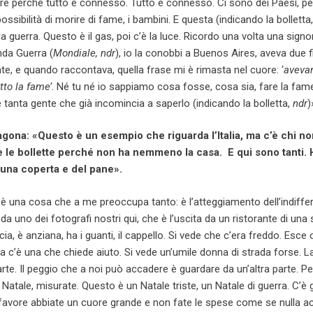
e perché tutto è connesso. Tutto è connesso. Ci sono dei Paesi, pe
ssibilità di morire di fame, i bambini. E questa (indicando la bolletta
ella guerra. Questo è il gas, poi c’è la luce. Ricordo una volta una sign
nda Guerra (
Mondiale, ndr
), io la conobbi a Buenos Aires, aveva due fig
te, e quando raccontava, quella frase mi è rimasta nel cuore: ‘
aveva
tto la fame’
. Né tu né io sappiamo cosa fosse, cosa sia, fare la fam
tanta gente che già incomincia a saperlo (indicando la bolletta,
ndr
)
ona: «Questo è un esempio che riguarda l’Italia, ma c’è chi non
 le bollette perché non ha nemmeno la casa. E qui sono tanti.
 una coperta e del pane».
è una cosa che a me preoccupa tanto: è l’atteggiamento dell’indiffe
da uno dei fotografi nostri qui, che è l’uscita da un ristorante di una 
ccia, è anziana, ha i guanti, il cappello. Si vede che c’era freddo. Esce 
rta c’è una che chiede aiuto. Si vede un’umile donna di strada forse. L
arte. Il peggio che a noi può accadere è guardare da un’altra parte. P
 Natale, misurate. Questo è un Natale triste, un Natale di guerra. C’è
favore abbiate un cuore grande e non fate le spese come se nulla a