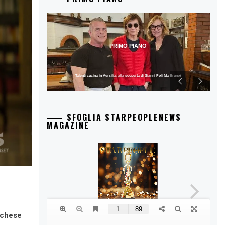
PRIMO PIANO
Talenti cucina in Versilia: alla scoperta di Gianni Poli (da Bruno)
SFOGLIA STARPEOPLENEWS
MAGAZINE
rchese