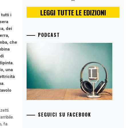
LEGGI TUTTE LE EDIZIONI
utti i
 sera
ca, dei
PODCAST
erra,
omba, che
mbina
di
dipinta.
do, una
ttricità
na.
tavolo
etti.
SEGUICI SU FACEBOOK
rribile.
, fa