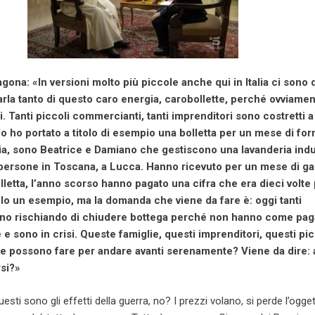
ona: «In versioni molto più piccole anche qui in Italia ci sono 
parla tanto di questo caro energia, carobollette, perché ovviame
 Tanti piccoli commercianti, tanti imprenditori sono costretti a
o ho portato a titolo di esempio una bolletta per un mese di forn
ia, sono Beatrice e Damiano che gestiscono una lavanderia indu
persone in Toscana, a Lucca. Hanno ricevuto per un mese di ga
letta, l’anno scorso hanno pagato una cifra che era dieci volte 
lo un esempio, ma la domanda che viene da fare è: oggi tanti
no rischiando di chiudere bottega perché non hanno come pag
 e sono in crisi. Queste famiglie, questi imprenditori, questi pic
 possono fare per andare avanti serenamente? Viene da dire: 
si?»
ti sono gli effetti della guerra, no? I prezzi volano, si perde l’oggett