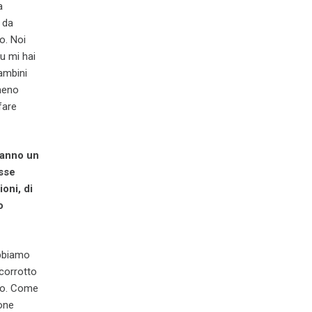
a
o da
o. Noi
u mi hai
ambini
meno
fare
ranno un
asse
oni, di
o
obbiamo
 corrotto
sto. Come
ione