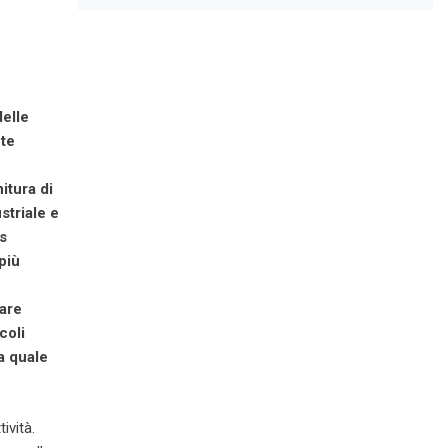
delle
nte
itura di
striale e
s
più
are
coli
a quale
ività.