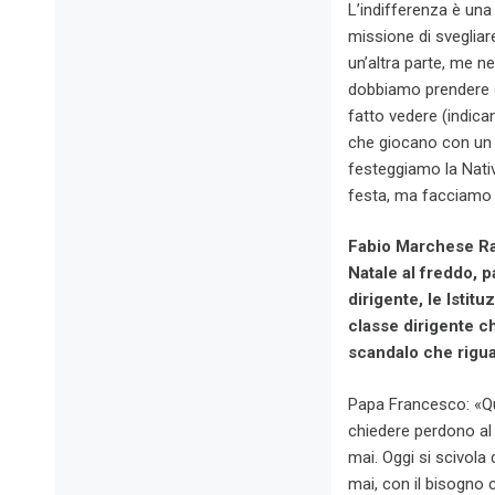
L’indifferenza è una
missione di svegliare
un’altra parte, me ne
dobbiamo prendere c
fatto vedere (indica
che giocano con un 
festeggiamo la Nativ
festa, ma facciamo 
Fabio Marchese Ra
Natale al freddo, p
dirigente, le Istit
classe dirigente ch
scandalo che rigua
Papa Francesco: «Que
chiedere perdono al S
mai. Oggi si scivola
mai, con il bisogno 