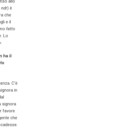
nso allo
,
ndr
) è
ora che
li e il
mo fatto
e. Lo
».
 ha il
 Ho
renza. C’è
signora in
dal
a signora
er favore
 gente che
ccadesse.