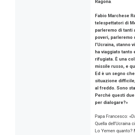
Ragona
.
Fabio Marchese Rag
telespettatori di 
parleremo di tanti a
poveri, parleremo d
l’Ucraina, stanno v
ha viaggiato tanto 
rifugiata. È una c
missile russo, e qu
Ed è un segno che 
situazione difficil
al freddo. Sono st
Perché questi due 
per dialogare?»
Papa Francesco: «Da
Quella dell’Ucraina c
Lo Yemen quanto? Mya