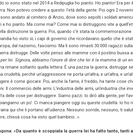
do io sono stato nel 2014 a Redipuglia ho pianto. Ho pianto! Era per i
rra. Non potevo credere a questo: l’età della gente. Poi ogni 2 nove
 sono andato al cimitero di Anzio, dove sono sepolti i soldati americ
zzi e ho pianto. Ma come mai? Come mai si distruggono vite a quell’e
lla distruzione la guerra. Poi, quando c’è stata la commemorazione 
andia ho visto sì, i capi di governo che ricordavano quello che è stato
Europa, dal nazismo, fascismo. Ma lì sono rimasti 30.000 ragazzi sulla
uerra distrugge. Delle volte penso alle mamme con il postino bussa al
 per lei. Signora, abbiamo l’onore di dire che lei è la mamma di un er
ma rimane soltanto quella lettera. È una pazzia la guerra, distrugge s
a crudeltà, perché un’aggressione ne porta un’altra, e un’altra, e un’al
uggere è come giocare. Poi, anche la fame, il freddo, ha tante cose che
ni. Il commercio delle armi. L’industria delle armi, un’industria che inv
fa delle cose per distruggere. Siamo pazzi. Io dirò alla gente, per fa
iangiamo un po’. Ci manca piangere oggi su queste crudeltà. Io ho r
craina qui che li portano all’udienza. Nessuno sorride, nessuno, ti sal
re, chissà cosa ha visto quel bambino…».
na: «Da quanto è scoppiata la guerra lei ha fatto tanto, tanti a