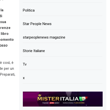
la
Politica
di
 sua
Star People News
erenze
 libro
starpeoplenews magazine
 momento
posso
Storie Italiane
è così, è
Tv
de per un
Preparati,
x