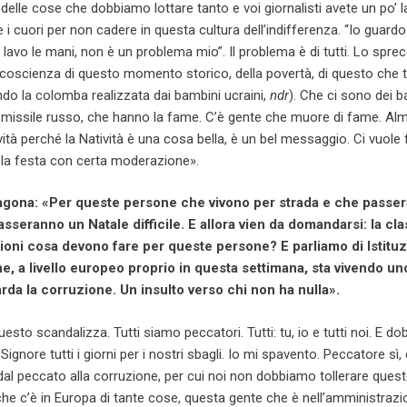
 delle cose che dobbiamo lottare tanto e voi giornalisti avete un po’ l
 i cuori per non cadere in questa cultura dell’indifferenza. “Io guard
 lavo le mani, non è un problema mio”. Il problema è di tutti. Lo sprec
oscienza di questo momento storico, della povertà, di questo che t
ndo la colomba realizzata dai bambini ucraini,
ndr
). Che ci sono dei b
missile russo, che hanno la fame. C’è gente che muore di fame. Al
ità perché la Natività è una cosa bella, è un bel messaggio. Ci vuole 
la festa con certa moderazione».
gona: «Per queste persone che vivono per strada e che passe
asseranno un Natale difficile. E allora vien da domandarsi: la cl
uzioni cosa devono fare per queste persone? E parliamo di Istituzi
e, a livello europeo proprio in questa settimana, sta vivendo un
rda la corruzione. Un insulto verso chi non ha nulla».
sto scandalizza. Tutti siamo peccatori. Tutti: tu, io e tutti noi. E d
ignore tutti i giorni per i nostri sbagli. Io mi spavento. Peccatore sì,
 dal peccato alla corruzione, per cui noi non dobbiamo tollerare que
che c’è in Europa di tante cose, questa gente che è nell’amministraz