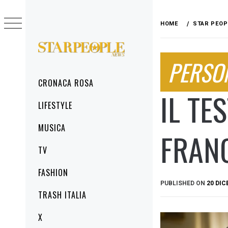
Skip
to
HOME
STAR PEOP
content
STARPEOPLENEWS
PERSO
IL PORTALE DELLA CRONACA ROSA, DEL
GLAMOUR DEL LIFESTYLE
Primary
CRONACA ROSA
Menu
IL TE
LIFESTYLE
MUSICA
FRAN
TV
FASHION
PUBLISHED ON
20 DIC
TRASH ITALIA
X