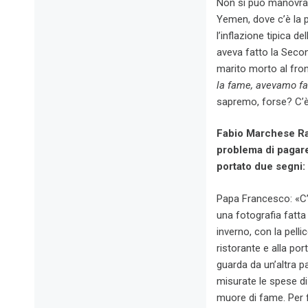
Non si può manovrar
Yemen, dove c’è la po
l’inflazione tipica d
aveva fatto la Seco
marito morto al fron
la fame, avevamo fa
sapremo, forse? C’è 
Fabio Marchese Rag
problema di pagare
portato due segni:
Papa Francesco: «C’
una fotografia fatta 
inverno, con la pelli
ristorante e alla po
guarda da un’altra p
misurate le spese di
muore di fame. Per 