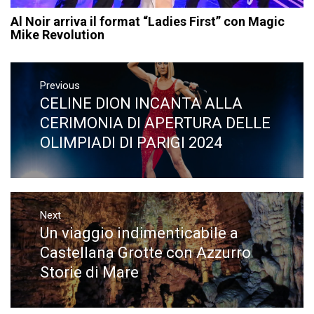
Al Noir arriva il format “Ladies First” con Magic
Mike Revolution
Navigazione
articoli
Previous
CELINE DION INCANTA ALLA
Previous
post:
CERIMONIA DI APERTURA DELLE
OLIMPIADI DI PARIGI 2024
Next
Un viaggio indimenticabile a
Next
post:
Castellana Grotte con Azzurro
Storie di Mare