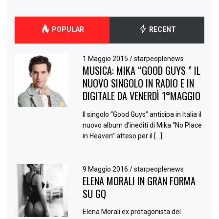
POPULAR
RECENT
1 Maggio 2015
/
starpeoplenews
MUSICA: MIKA “GOOD GUYS ” IL
NUOVO SINGOLO IN RADIO E IN
DIGITALE DA VENERDÌ 1°MAGGIO
Il singolo “Good Guys” anticipa in Italia il
nuovo album d’inediti di Mika “No Place
in Heaven” atteso per il […]
9 Maggio 2016
/
starpeoplenews
ELENA MORALI IN GRAN FORMA
SU GQ
Elena Morali ex protagonista del