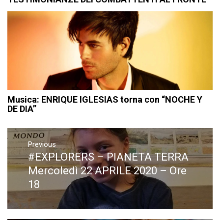
Musica: ENRIQUE IGLESIAS torna con “NOCHE Y
DE DIA”
Navigazione
articoli
Previous
#EXPLORERS – PIANETA TERRA
Previous
post:
Mercoledì 22 APRILE 2020 – Ore
18