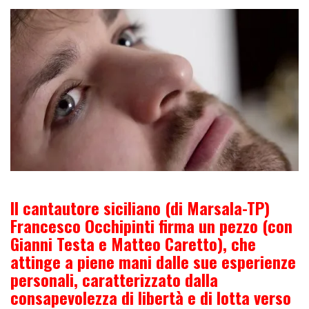
Il cantautore siciliano (di Marsala-TP)
Francesco Occhipinti firma un pezzo (con
Gianni Testa e Matteo Caretto), che
attinge a piene mani dalle sue esperienze
personali, caratterizzato dalla
consapevolezza di libertà e di lotta verso