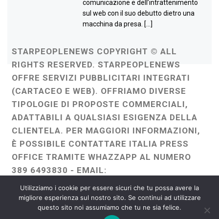
comunicazione e dell’intrattenimento
sul web con il suo debutto dietro una
macchina da presa. […]
STARPEOPLENEWS COPYRIGHT © ALL
RIGHTS RESERVED. STARPEOPLENEWS
OFFRE SERVIZI PUBBLICITARI INTEGRATI
(CARTACEO E WEB). OFFRIAMO DIVERSE
TIPOLOGIE DI PROPOSTE COMMERCIALI,
ADATTABILI A QUALSIASI ESIGENZA DELLA
CLIENTELA. PER MAGGIORI INFORMAZIONI,
È POSSIBILE CONTATTARE ITALIA PRESS
OFFICE TRAMITE WHAZZAPP AL NUMERO
389 6493830 - EMAIL:
ITALIAPRESSOFFICE@GMAIL.COM
-
Utilizziamo i cookie per essere sicuri che tu possa avere la
WEBMASTER :
FRANCESCO GENTILE
migliore esperienza sul nostro sito. Se continui ad utilizzare
questo sito noi assumiamo che tu ne sia felice.
FREELANCE