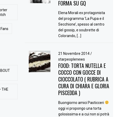
FORMA SU GQ
orter
Elena Morali ex protagonista
atch
del programma ‘La Pupa e il
Secchione’, spesso al centro
Fans
del gossip, e soubrette di
Colorando, […]
21 Novembre 2014
/
starpeoplenews
FOOD: TORTA NUTELLA E
ABOUT
COCCO CON GOCCE DI
CIOCCOLATO ( RUBRICA A
CURA DI CHIARA E GLORIA
+ THE
PISCEDDA )
Buongiorno amici Pasticceri
oggi vi propongo una torta
golosissima e a cui non si potrà