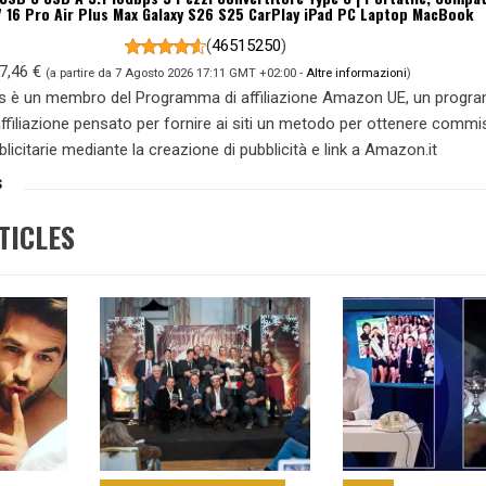
7 16 Pro Air Plus Max Galaxy S26 S25 CarPlay iPad PC Laptop MacBook
(
46515250
)
7,46 €
(a partire da 7 Agosto 2026 17:11 GMT +02:00 -
Altre informazioni
)
s è un membro del Programma di affiliazione Amazon UE, un prog
 affiliazione pensato per fornire ai siti un metodo per ottenere commi
blicitarie mediante la creazione di pubblicità e link a Amazon.it
S
TICLES