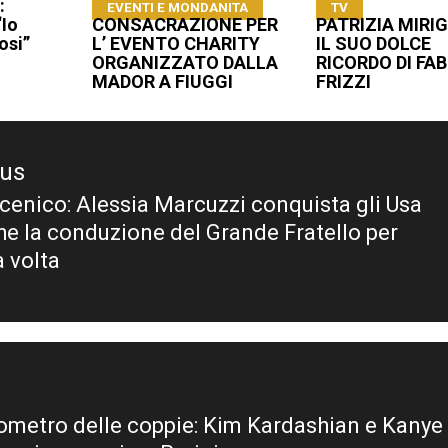
:
EVENTI E MONDANITA
TV
“Io
CONSACRAZIONE PER
PATRIZIA MIRIG
osi”
L’ EVENTO CHARITY
IL SUO DOLCE
ORGANIZZATO DALLA
RICORDO DI FAB
MADOR A FIUGGI
FRIZZI
ous
cenico: Alessia Marcuzzi conquista gli Usa
ous
che la conduzione del Grande Fratello per
a volta
mometro delle coppie: Kim Kardashian e Kanye