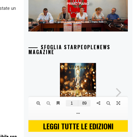
PRIMO PIANO
state un
Musica, mostre e sport: la grande estate a Duino Aurisina
SFOGLIA STARPEOPLENEWS
MAGAZINE
LEGGI TUTTE LE EDIZIONI
ibile con