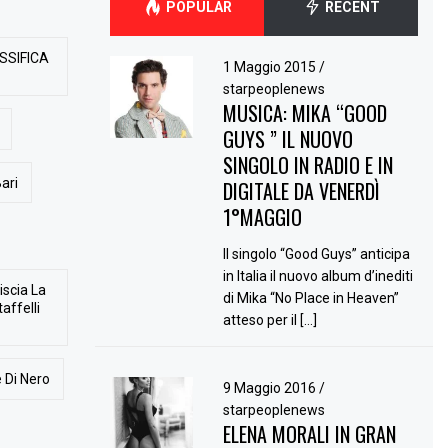
POPULAR
RECENT
SSIFICA
1 Maggio 2015
/
starpeoplenews
MUSICA: MIKA “GOOD
GUYS ” IL NUOVO
SINGOLO IN RADIO E IN
ari
DIGITALE DA VENERDÌ
1°MAGGIO
Il singolo “Good Guys” anticipa
in Italia il nuovo album d’inediti
iscia La
di Mika “No Place in Heaven”
affelli
atteso per il […]
 Di Nero
9 Maggio 2016
/
starpeoplenews
ELENA MORALI IN GRAN