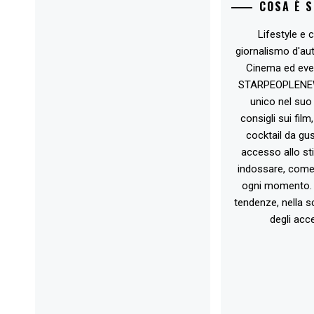
COSA È 
Lifestyle e c
giornalismo d'au
Cinema ed eve
STARPEOPLENEW.I
unico nel suo 
consigli sui film
cocktail da gust
accesso allo st
indossare, come 
ogni momento. 
tendenze, nella sc
degli acce