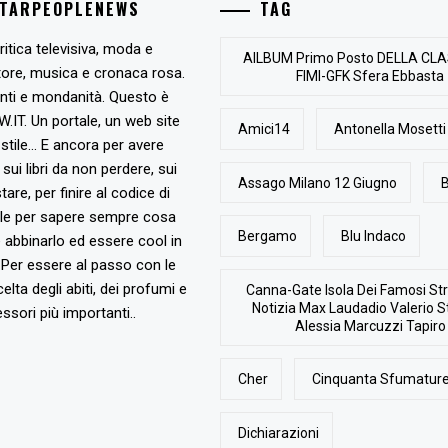
STARPEOPLENEWS
TAG
ritica televisiva, moda e
AlLBUM Primo Posto DELLA CLA
tore, musica e cronaca rosa.
FIMI-GFK Sfera Ebbasta
nti e mondanità. Questo è
T. Un portale, un web site
Amici14
Antonella Mosetti
stile... E ancora per avere
, sui libri da non perdere, sui
Assago Milano 12 Giugno
B
are, per finire al codice di
ile per sapere sempre cosa
Bergamo
Blu Indaco
abbinarlo ed essere cool in
Per essere al passo con le
elta degli abiti, dei profumi e
Canna-Gate Isola Dei Famosi Str
Notizia Max Laudadio Valerio St
ssori più importanti..
Alessia Marcuzzi Tapiro
Cher
Cinquanta Sfumature
Dichiarazioni