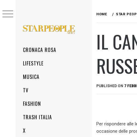
Skip
to
HOME
STAR PEOP
content
IL CA
STARPEOPLENEWS
IL PORTALE DELLA CRONACA ROSA, DEL
GLAMOUR DEL LIFESTYLE
Primary
CRONACA ROSA
Menu
RUSSE
LIFESTYLE
MUSICA
PUBLISHED ON
7 FEBB
TV
FASHION
TRASH ITALIA
Per rispondere alle l
X
occasione delle pro