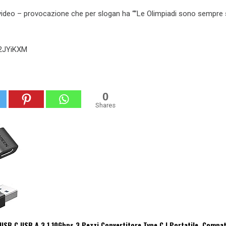
video – provocazione che per slogan ha “”Le Olimpiadi sono sempre 
b2JYiKXM
0
Shares
SB C USB A 3.1 10Gbps 3 Pezzi Convertitore Type C | Portatile, Compat