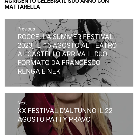
AGRIGENTO CELEBRA IL SUO ANNO CON
MATTARELLA
Navigazione
articoli
Previous
ROCCELLA SUMMER FESTIVAL
Previous
post:
2023, IL 16 AGOSTO AL TEATRO
AL CASTELLO ARRIVA IL DUO
FORMATO DA FRANCESCO
RENGA E NEK
Next
XX FESTIVAL D’AUTUNNO IL 22
Next
post:
AGOSTO PATTY PRAVO