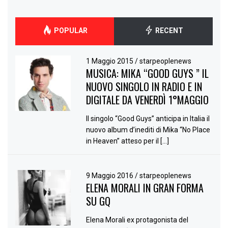
POPULAR
RECENT
1 Maggio 2015
/
starpeoplenews
MUSICA: MIKA “GOOD GUYS ” IL
NUOVO SINGOLO IN RADIO E IN
DIGITALE DA VENERDÌ 1°MAGGIO
Il singolo “Good Guys” anticipa in Italia il
nuovo album d’inediti di Mika “No Place
in Heaven” atteso per il […]
9 Maggio 2016
/
starpeoplenews
ELENA MORALI IN GRAN FORMA
SU GQ
Elena Morali ex protagonista del