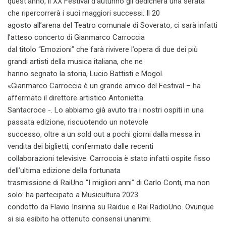
quest’anno, il XX Festival d’autunno gli dedicherà una serata
che ripercorrerà i suoi maggiori successi. Il 20
agosto all’arena del Teatro comunale di Soverato, ci sarà infatti
l’atteso concerto di Gianmarco Carroccia
dal titolo “Emozioni” che farà rivivere l’opera di due dei più
grandi artisti della musica italiana, che ne
hanno segnato la storia, Lucio Battisti e Mogol.
«Gianmarco Carroccia è un grande amico del Festival – ha
affermato il direttore artistico Antonietta
Santacroce -. Lo abbiamo già avuto tra i nostri ospiti in una
passata edizione, riscuotendo un notevole
successo, oltre a un sold out a pochi giorni dalla messa in
vendita dei biglietti, confermato dalle recenti
collaborazioni televisive. Carroccia è stato infatti ospite fisso
dell’ultima edizione della fortunata
trasmissione di RaiUno “I migliori anni” di Carlo Conti, ma non
solo: ha partecipato a Musicultura 2023
condotto da Flavio Insinna su Raidue e Rai RadioUno. Ovunque
si sia esibito ha ottenuto consensi unanimi.