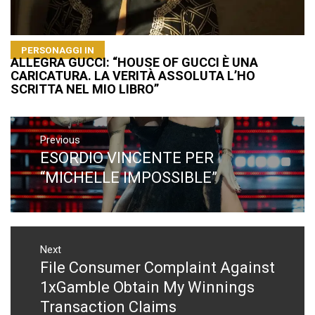
PERSONAGGI IN
ALLEGRA GUCCI: “HOUSE OF GUCCI È UNA
CARICATURA. LA VERITÀ ASSOLUTA L’HO
SCRITTA NEL MIO LIBRO”
Navigazione
articoli
Previous
ESORDIO VINCENTE PER
Previous
post:
“MICHELLE IMPOSSIBLE”
Next
File Consumer Complaint Against
Next
post:
1xGamble Obtain My Winnings
Transaction Claims