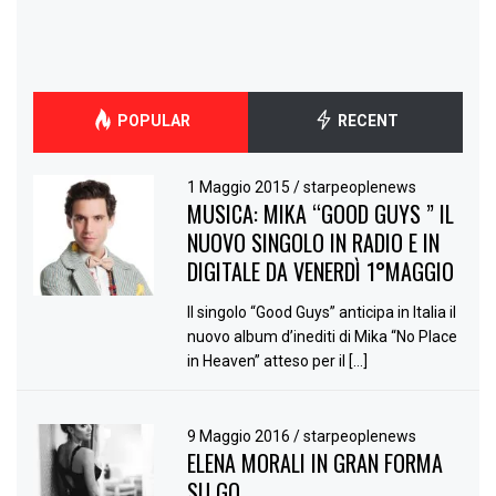
POPULAR
RECENT
1 Maggio 2015
/
starpeoplenews
MUSICA: MIKA “GOOD GUYS ” IL
NUOVO SINGOLO IN RADIO E IN
DIGITALE DA VENERDÌ 1°MAGGIO
Il singolo “Good Guys” anticipa in Italia il
nuovo album d’inediti di Mika “No Place
in Heaven” atteso per il […]
9 Maggio 2016
/
starpeoplenews
ELENA MORALI IN GRAN FORMA
SU GQ