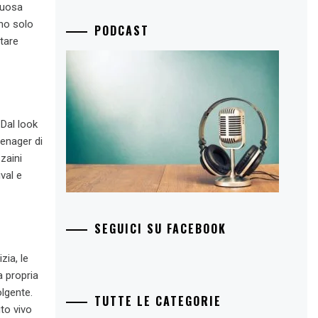
suosa
ano solo
PODCAST
ntare
 Dal look
eenager di
zaini
val e
SEGUICI SU FACEBOOK
zia, le
a propria
olgente.
TUTTE LE CATEGORIE
to vivo