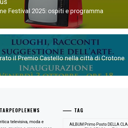
ous
me Festival 2025: ospiti e programma
ous
ato il Premio Castello nella città di Crotone
STARPEOPLENEWS
TAG
ritica televisiva, moda e
AlLBUM Primo Posto DELLA CLA