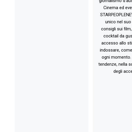
giornalismo d'au
Cinema ed eve
STARPEOPLENEW.I
unico nel suo 
consigli sui film
cocktail da gust
accesso allo st
indossare, come 
ogni momento. 
tendenze, nella sc
degli acce