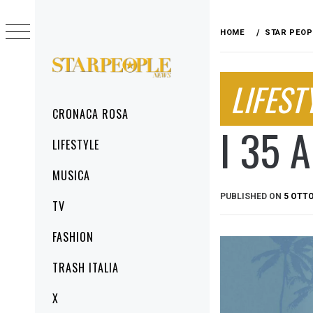
Skip
to
HOME
STAR PEOP
content
STARPEOPLENEWS
LIFEST
IL PORTALE DELLA CRONACA ROSA, DEL
GLAMOUR DEL LIFESTYLE
Primary
CRONACA ROSA
Menu
I 35 
LIFESTYLE
MUSICA
PUBLISHED ON
5 OTTO
TV
FASHION
TRASH ITALIA
X