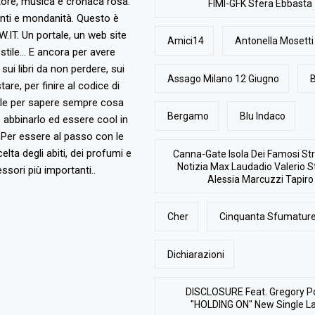
tore, musica e cronaca rosa.
FIMI-GFK Sfera Ebbasta
nti e mondanità. Questo è
T. Un portale, un web site
Amici14
Antonella Mosetti
stile... E ancora per avere
, sui libri da non perdere, sui
Assago Milano 12 Giugno
B
are, per finire al codice di
ile per sapere sempre cosa
Bergamo
Blu Indaco
abbinarlo ed essere cool in
Per essere al passo con le
elta degli abiti, dei profumi e
Canna-Gate Isola Dei Famosi Str
Notizia Max Laudadio Valerio St
ssori più importanti..
Alessia Marcuzzi Tapiro
Cher
Cinquanta Sfumature
Dichiarazioni
DISCLOSURE Feat. Gregory P
"HOLDING ON" New Single L