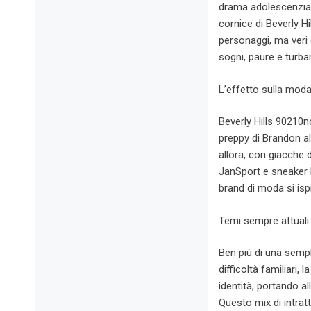
drama adolescenziale
cornice di Beverly H
personaggi, ma veri e
sogni, paure e turba
L’effetto sulla moda 
Beverly Hills 90210n
preppy di Brandon al
allora, con giacche d
JanSport e sneaker 
brand di moda si ispi
Temi sempre attuali
Ben più di una sempl
difficoltà familiari,
identità, portando al
Questo mix di intra