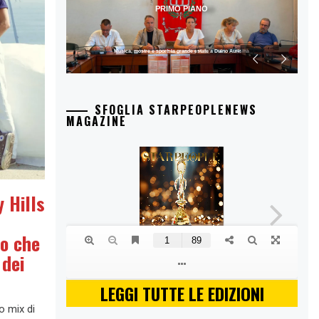
PRIMO PIANO
Musica, mostre e sport: la grande estate a Duino Aurisina
SFOGLIA STARPEOPLENEWS
MAGAZINE
 Hills
vo che
 dei
LEGGI TUTTE LE EDIZIONI
o mix di