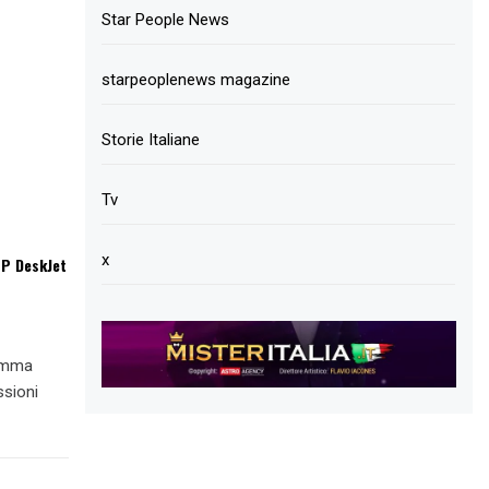
Star People News
starpeoplenews magazine
Storie Italiane
Tv
x
HP DeskJet
ramma
ssioni