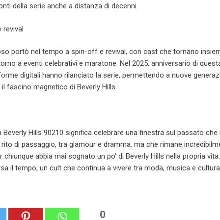
onti della serie anche a distanza di decenni.
 revival
so portò nel tempo a spin-off e revival, con cast che tornano insie
torno a eventi celebrativi e maratone. Nel 2025, anniversario di quest
aforme digitali hanno rilanciato la serie, permettendo a nuove generazi
 il fascino magnetico di Beverly Hills.
di Beverly Hills 90210 significa celebrare una finestra sul passato ch
rito di passaggio, tra glamour e dramma, ma che rimane incredibilm
r chiunque abbia mai sognato un po’ di Beverly Hills nella propria vita
ersa il tempo, un cult che continua a vivere tra moda, musica e cultur
0