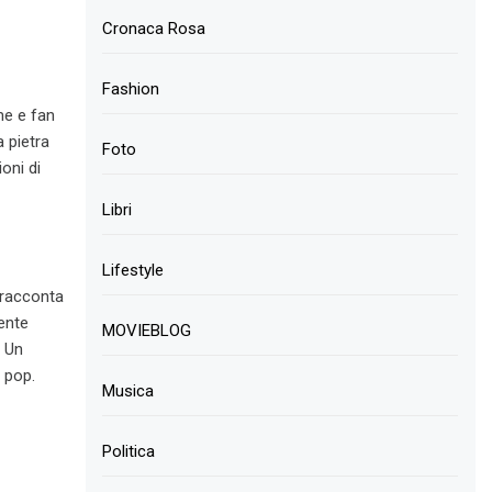
Cronaca Rosa
Fashion
me e fan
a pietra
Foto
oni di
Libri
Lifestyle
e racconta
ente
MOVIEBLOG
. Un
a pop.
Musica
Politica