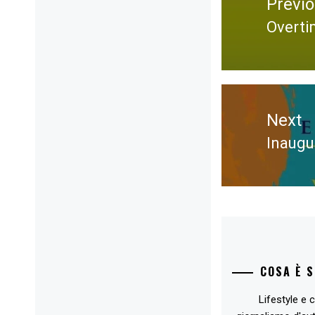
Previ
Overti
Previ
post:
Next
Inaugur
Next
post:
COSA È 
Lifestyle e c