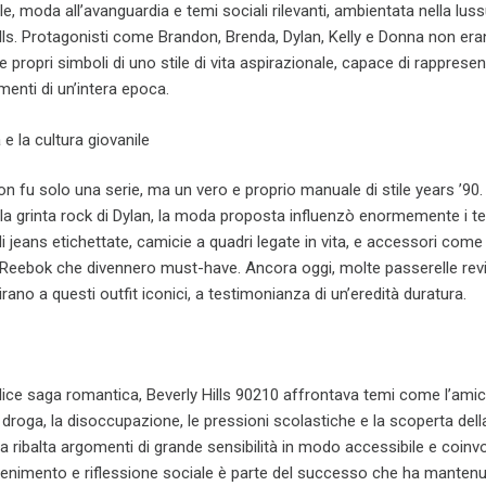
, moda all’avanguardia e temi sociali rilevanti, ambientata nella lus
ills. Protagonisti come Brandon, Brenda, Dylan, Kelly e Donna non er
 propri simboli di uno stile di vita aspirazionale, capace di rapprese
menti di un’intera epoca.
e la cultura giovanile
on fu solo una serie, ma un vero e proprio manuale di stile years ’90.
la grinta rock di Dylan, la moda proposta influenzò enormemente i t
i jeans etichettate, camicie a quadri legate in vita, e accessori come 
Reebok che divennero must-have. Ancora oggi, molte passerelle revi
rano a questi outfit iconici, a testimonianza di un’eredità duratura.
ice saga romantica, Beverly Hills 90210 affrontava temi come l’amici
 la droga, la disoccupazione, le pressioni scolastiche e la scoperta dell
la ribalta argomenti di grande sensibilità in modo accessibile e coinv
ttenimento e riflessione sociale è parte del successo che ha mantenu