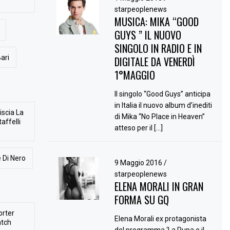
starpeoplenews
MUSICA: MIKA “GOOD
GUYS ” IL NUOVO
SINGOLO IN RADIO E IN
ari
DIGITALE DA VENERDÌ
1°MAGGIO
Il singolo “Good Guys” anticipa
in Italia il nuovo album d’inediti
iscia La
di Mika “No Place in Heaven”
affelli
atteso per il […]
 Di Nero
9 Maggio 2016
/
starpeoplenews
ELENA MORALI IN GRAN
FORMA SU GQ
orter
Elena Morali ex protagonista
atch