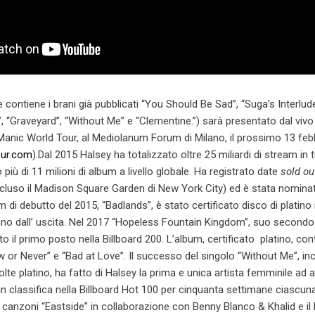
contiene i brani già pubblicati “You Should Be Sad”, “Suga’s Interlude”
”, “Graveyard”, “Without Me” e “Clementine.”) sarà presentato dal vivo i
 Manic World Tour, al Mediolanum Forum di Milano, il prossimo 13 feb
ur.com
).Dal 2015 Halsey ha totalizzato oltre 25 miliardi di stream in tu
iù di 11 milioni di album a livello globale. Ha registrato date
sold ou
ncluso il Madison Square Garden di New York City) ed è stata nominat
 di debutto del 2015, “Badlands”, è stato certificato disco di platino 
no dall’ uscita. Nel 2017 “Hopeless Fountain Kingdom”, suo secondo
o il primo posto nella Billboard 200. L’album, certificato platino, co
or Never” e “Bad at Love”. Il successo del singolo “Without Me”, inc
lte platino, ha fatto di Halsey la prima e unica artista femminile ad 
n classifica nella Billboard Hot 100 per cinquanta settimane ciascuna
i canzoni “Eastside” in collaborazione con Benny Blanco & Khalid e il