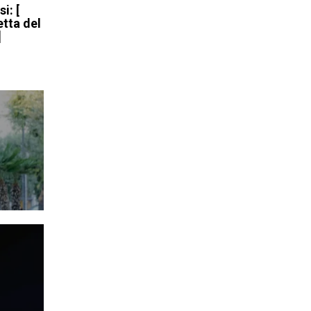
i: [
etta del
]