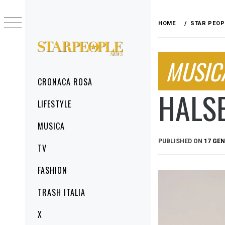
Skip
to
HOME
STAR PEOP
content
STARPEOPLENEWS
MUSIC
IL PORTALE DELLA CRONACA ROSA, DEL
GLAMOUR DEL LIFESTYLE
Primary
CRONACA ROSA
Menu
HALSE
LIFESTYLE
MUSICA
PUBLISHED ON
17 GEN
TV
FASHION
TRASH ITALIA
X