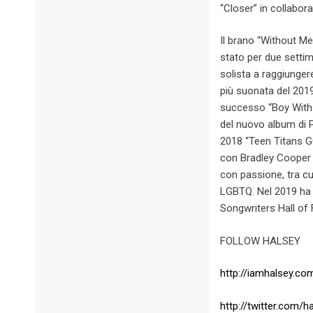
“Closer” in collabo
Il brano “Without M
stato per due settima
solista a raggiunger
più suonata del 201
successo “Boy With 
del nuovo album di 
2018 “Teen Titans GO
con Bradley Cooper
con passione, tra cui 
LGBTQ. Nel 2019 ha v
Songwriters Hall o
FOLLOW HALSEY
http://iamhalsey.co
http://twitter.com/h