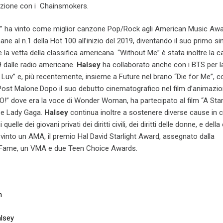
razione con i Chainsmokers.
e” ha vinto come miglior canzone Pop/Rock agli American Music Awa
ne al n.1 della Hot 100 all’inizio del 2019, diventando il suo primo s
e la vetta della classifica americana. “Without Me” è stata inoltre la 
9 dalle radio americane.
Halsey
ha collaborato anche con i BTS per la
Luv” e, più recentemente, insieme a Future nel brano “Die for Me”, 
Post Malone.Dopo il suo debutto cinematografico nel film d’animazio
!” dove era la voce di Wonder Woman, ha partecipato al film “A Star 
 e Lady Gaga.
Halsey
continua inoltre a sostenere diverse cause in c
quelle dei giovani privati dei diritti civili, dei diritti delle donne, e del
into un AMA, il premio Hal David Starlight Award, assegnato dalla
f Fame, un VMA e due Teen Choice Awards.
m
alsey