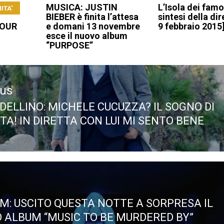
MUSICA: JUSTIN
L’Isola dei famos
ITA'
BIEBER è finita l’attesa
sintesi della dir
MOUR
e domani 13 novembre
9 febbraio 2015
esce il nuovo album
“PURPOSE”
ous
 DELLINO: MICHELE CUCUZZA? IL SOGNO DI
ous
TA! IN DIRETTA CON LUI MI SENTO BENE
M: USCITO QUESTA NOTTE A SORPRESA IL
 ALBUM “MUSIC TO BE MURDERED BY”