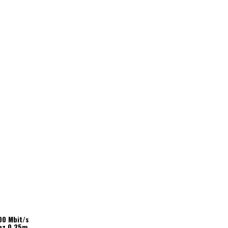
00 Mbit/s
 pz 0,25m