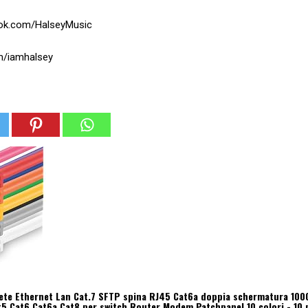
ook.com/HalseyMusic
m/iamhalsey
rete Ethernet Lan Cat.7 SFTP spina RJ45 Cat6a doppia schermatura 100
t5 Cat6 Cat6a Cat8 per switch Router Modem Patchpanel 10 colori - 10