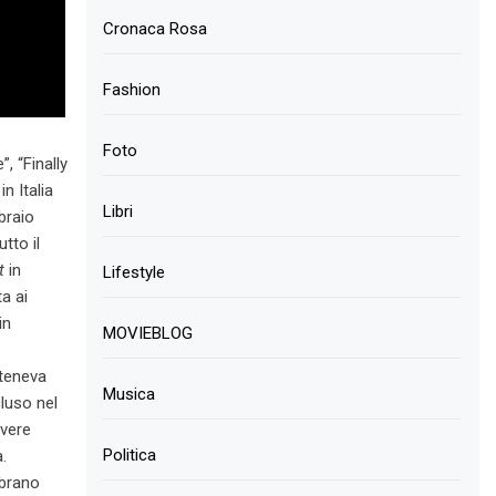
Cronaca Rosa
Fashion
Foto
, “Finally
n Italia
Libri
braio
tto il
t
in
Lifestyle
a ai
in
MOVIEBLOG
nteneva
Musica
luso nel
avere
Politica
.
 brano