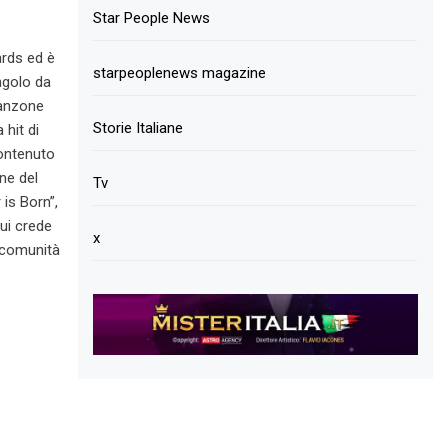
Star People News
rds ed è
starpeoplenews magazine
ingolo da
canzone
Storie Italiane
 hit di
contenuto
ne del
Tv
is Born”,
ui crede
x
la comunità