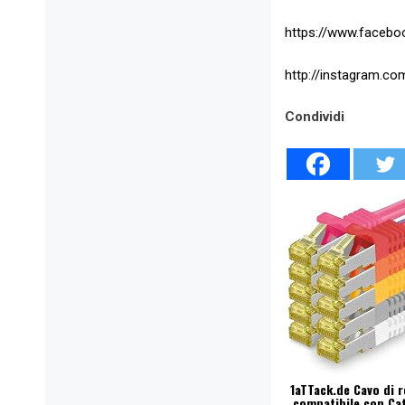
https://www.faceb
http://instagram.co
Condividi
1aTTack.de Cavo di 
compatibile con Ca