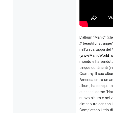
L’album “Manic” (che 
// beautiful stranger
nell’unica tappa del
(
www.ManicWorldTo
mondo e ha venduto p
cinque continenti (i
Grammy. Il suo album
America entro un an
album, ha conquistat
successi come “Now 
nuovo album e sei vo
almeno tre canzoni i
Completano il trio d