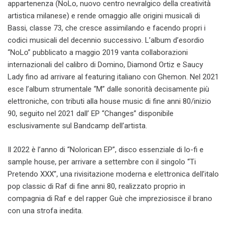
appartenenza (NoLo, nuovo centro nevralgico della creatività
artistica milanese) e rende omaggio alle origini musicali di
Bassi, classe 73, che cresce assimilando e facendo propri i
codici musicali del decennio successivo. L’album d’esordio
“NoLo” pubblicato a maggio 2019 vanta collaborazioni
internazionali del calibro di Domino, Diamond Ortiz e Saucy
Lady fino ad arrivare al featuring italiano con Ghemon. Nel 2021
esce l’album strumentale “M” dalle sonorità decisamente più
elettroniche, con tributi alla house music di fine anni 80/inizio
90, seguito nel 2021 dall’ EP “Changes” disponibile
esclusivamente sul Bandcamp dell’artista.
Il 2022 è l’anno di “Nolorican EP”, disco essenziale di lo-fi e
sample house, per arrivare a settembre con il singolo “Ti
Pretendo XXX”, una rivisitazione moderna e elettronica dell’italo
pop classic di Raf di fine anni 80, realizzato proprio in
compagnia di Raf e del rapper Guè che impreziosisce il brano
con una strofa inedita.