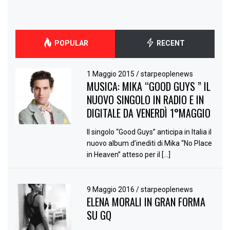
POPULAR
RECENT
1 Maggio 2015
/
starpeoplenews
MUSICA: MIKA “GOOD GUYS ” IL
NUOVO SINGOLO IN RADIO E IN
DIGITALE DA VENERDÌ 1°MAGGIO
Il singolo “Good Guys” anticipa in Italia il
nuovo album d’inediti di Mika “No Place
in Heaven” atteso per il […]
9 Maggio 2016
/
starpeoplenews
ELENA MORALI IN GRAN FORMA
SU GQ