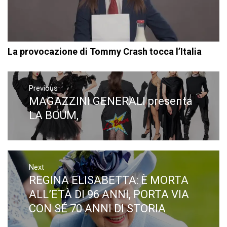
La provocazione di Tommy Crash tocca l’Italia
Navigazione
articoli
Previous
MAGAZZINI GENERALI presenta
Previous
post:
LA BOUM,
Next
REGINA ELISABETTA: È MORTA
Next
post:
ALL’ETÀ DI 96 ANNI, PORTA VIA
CON SÉ 70 ANNI DI STORIA