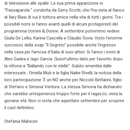
di televisione alle spalle. La sua prima apparizione in
“Passaparola ” condotta da Gerry Scotti, che l’ha vista al fianco
di Ilary Blasi di cui è tuttora amica nella vita di tutti i giorni. Tra i
possibili nomi si fanno avanti quelli di alcuni protagonisti del
programma Uomini & Donne. A settembre potremmo vedere
Giulia De Lellis, Karina Cascella e Claudio Sona. Visto l’enorme
successo della soap “Il Segreto” possibile anche l’ingresso
nella casa più famosa d’Italia di suoi attori. Si fanno i nomi di
Alex Gadea e Iago Garcia. Quest’ultimo dato per favorito dopo
la vittoria a “Ballando con le stelle”. Subito smentita dalle
interessate , Ornella Muti e la figlia Naike Rivelli, la notizia della
loro partecipazione. È un NO anche per Niccolò Bettarini, figlio
di Stefano e Simona Ventura. La stessa Simona ha dichiarato
che sarebbe un’esperienza troppo forte per il ragazzo, vista la
giovane età. Non ci resta che aspettare settembre per scoprire
il cast definitivo.
Stefania Malvicini