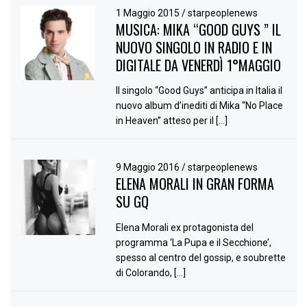
1 Maggio 2015
/
starpeoplenews
MUSICA: MIKA “GOOD GUYS ” IL
NUOVO SINGOLO IN RADIO E IN
DIGITALE DA VENERDÌ 1°MAGGIO
Il singolo “Good Guys” anticipa in Italia il
nuovo album d’inediti di Mika “No Place
in Heaven” atteso per il […]
9 Maggio 2016
/
starpeoplenews
ELENA MORALI IN GRAN FORMA
SU GQ
Elena Morali ex protagonista del
programma ‘La Pupa e il Secchione’,
spesso al centro del gossip, e soubrette
di Colorando, […]