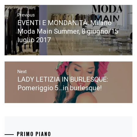
Navigazione
articoli
Previous
EVENTI E MONDANITÀ: Milano
Previous
post:
Moda Main Summer, 8 giugno/15
luglio 2017
Next
LADY LETIZIA IN BURLESQUE:
Next
post:
Pomeriggio 5…in burlesque!
PRIMO PIANO