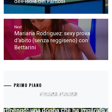
dell’Isola dei Famosi
Next
Mariana Rodriguez: sexy prova
Next
post:
d’abito (senza reggiseno) con
Bettarini
PRIMO PIANO
PRIMO PIANO
artinengo: una donna che ha imparato a s