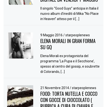
Il singolo “Good Guys” anticipa in Italia il
nuovo album d’inediti di Mika “No Place
in Heaven” atteso per il […]
9 Maggio 2016
/
starpeoplenews
ELENA MORALI IN GRAN FORMA
SU GQ
Elena Morali ex protagonista del
programma ‘La Pupa e il Secchione’,
spesso al centro del gossip, e soubrette
di Colorando, […]
21 Novembre 2014
/
starpeoplenews
FOOD: TORTA NUTELLA E COCCO
CON GOCCE DI CIOCCOLATO (
RUBRICA A CURA DI CHIARA E