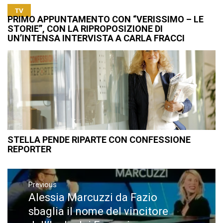
TV
PRIMO APPUNTAMENTO CON “VERISSIMO – LE
STORIE”, CON LA RIPROPOSIZIONE DI
UN’INTENSA INTERVISTA A CARLA FRACCI
STELLA PENDE RIPARTE CON CONFESSIONE
REPORTER
Navigazione
articoli
Previous
Alessia Marcuzzi da Fazio
Previous
post:
sbaglia il nome del vincitore