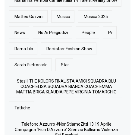
Marianna Ventola Canale Italia TV Talent Reality Show
Matteo Guzzini
Musica
Musica 2025
News
No Ai Pregiudizi
People
Pr
Rama Lila
Rockstarr Fashion Show
Sarah Pietrocarlo
Star
StasH THE KOLORS FINALISTA AMICI SQUADRA BLU
COACH ELISA SQUADRA BIANCA COACH EMMA
MATTIA BRIGA KLAUDIA PEPE VIRGINIA TOMARCHIO
Tattiche
Telefono Azzurro #NonStiamoZitti 13 19 Aprile
Campagna “Fiori D’Azzurro” Silenzio Bullismo Violenza
Sui Bambini