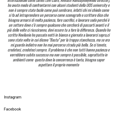
internazionale come James Levi Clare, Avinash Nanda(Bollywood director),
ho avuto modo di confrontarmi con alcuni studenti della UOS university e
non è sempre stato facile come può sembrare, infatti chi mi chiede come
si fa ad intraprendere un percorso come scenografo o scrittore dico che
bisogna armarsi di molta pazienza, fare sacrifici, e lavorare sodo perché è
un settore dove c’è sempre qualcuno che cercherà di passarti avanti e il
più delle volte ci riusciranno, devi essere tu a fare la differenza. Quando ho
scritto Novilunio ho passato notti in bianco e giornate a lavorarci sopra,ci
sono state volte in cui dicevo “Basta” per la troppa stanchezza, ma se ora
mi guardo indietro non ho mai percorso strada più bella. Se ci tenete,
credeteci, credeteci sempre. Il problema è che non tutti hanno pazienza e
vorrebbero subito successo ma non sempre è possibile, soprattutto in
ambienti come questo dove la concorrenza è tanta, bisogna saper
aspettare il proprio momento
Instagram
Facebook