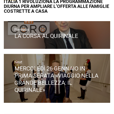
ITALIA 1 RIVOLUZIONA LA PROGRAMMAZIONE
DIURNA PER AMPLIARE L’OFFERTA ALLE FAMIGLIE
COSTRETTE A CASA
Navigazione
articoli
Previous
LA CORSA AL QUIRINALE
Previous
post:
Next
MERCOLEDÌ 26 GENNAIO IN
Next
post:
PRIMA SERATA «VIAGGIO NELLA
GRANDE BELLEZZA: IL
QUIRINALE»