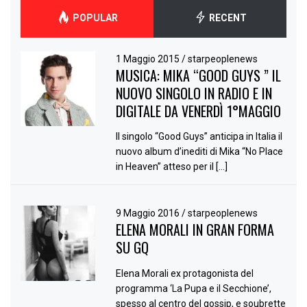
POPULAR
RECENT
1 Maggio 2015
/
starpeoplenews
MUSICA: MIKA “GOOD GUYS ” IL
NUOVO SINGOLO IN RADIO E IN
DIGITALE DA VENERDÌ 1°MAGGIO
Il singolo “Good Guys” anticipa in Italia il
nuovo album d’inediti di Mika “No Place
in Heaven” atteso per il […]
9 Maggio 2016
/
starpeoplenews
ELENA MORALI IN GRAN FORMA
SU GQ
Elena Morali ex protagonista del
programma ‘La Pupa e il Secchione’,
spesso al centro del gossip, e soubrette