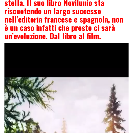
stella. Il suo libro Novilunio sta
riscuotendo un largo successo
nell’editoria francese e spagnola, non
è un caso infatti che presto ci sarà
un’evoluzione. Dal libro al film.
Video
Player