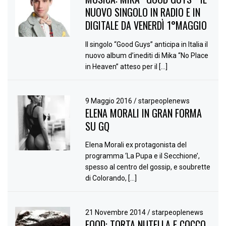
NUOVO SINGOLO IN RADIO E IN
DIGITALE DA VENERDÌ 1°MAGGIO
Il singolo “Good Guys” anticipa in Italia il
nuovo album d’inediti di Mika “No Place
in Heaven” atteso per il […]
9 Maggio 2016
/
starpeoplenews
ELENA MORALI IN GRAN FORMA
SU GQ
Elena Morali ex protagonista del
programma ‘La Pupa e il Secchione’,
spesso al centro del gossip, e soubrette
di Colorando, […]
21 Novembre 2014
/
starpeoplenews
FOOD: TORTA NUTELLA E COCCO