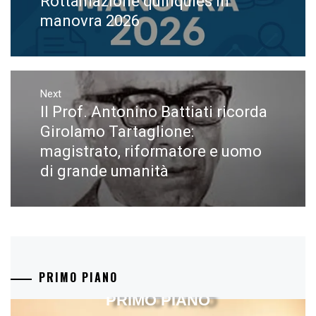
Rottamazione quinquies in
post:
manovra 2026
Next
Il Prof. Antonino Battiati ricorda
Next
post:
Girolamo Tartaglione:
magistrato, riformatore e uomo
di grande umanità
PRIMO PIANO
PRIMO PIANO