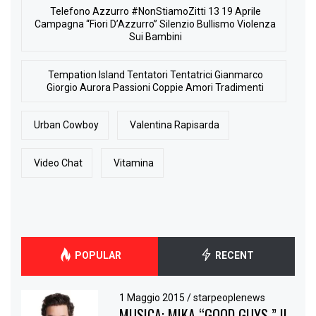
Telefono Azzurro #NonStiamoZitti 13 19 Aprile
Campagna “Fiori D’Azzurro” Silenzio Bullismo Violenza
Sui Bambini
Tempation Island Tentatori Tentatrici Gianmarco
Giorgio Aurora Passioni Coppie Amori Tradimenti
Urban Cowboy
Valentina Rapisarda
Video Chat
Vitamina
POPULAR
RECENT
1 Maggio 2015
/
starpeoplenews
MUSICA: MIKA “GOOD GUYS ” IL