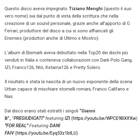
Questo disco aveva impegnato
Tiziano Menghi
(questo il suo
vero nome) sia dal punto di vista della scrittura che nella
creazione di un sound personale, grazie anche all’apporto di G
Ferrari, produttore del disco a cui si sono affiancati gli
Enemies (produttori anche di Ultimo e Mostro).
L’album di Bismark aveva debuttato nella Top20 dei dischi più
venduti in Italia e conteneva collaborazioni con Dark Polo Gang,
IZI, Franco126, Ntò, Ketama126 e Pretty Solero.
Il risultato è stata la nascita di un nuovo esponente della scena
Urban capace di mischiare stornelli romani, Franco Califano e
Nas.
Dal disco erano stati estratti i singoli
“Gianni
B”,
“
PREGIUDICATI”
featuring
IZI
(
https://youtu.be/WPCE9BXIfXw
“FOR REAL”
Featuring
DANI
FAIV
(
https://youtu.be/Eyq53z1btLU
).