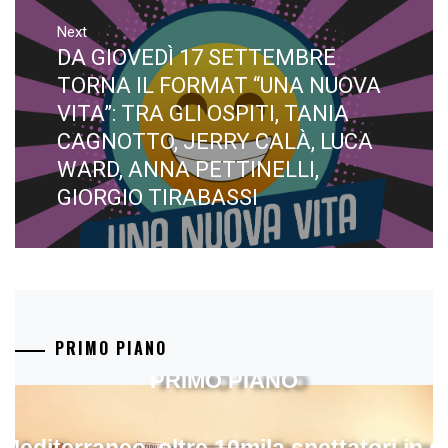
Next
DA GIOVEDÌ 17 SETTEMBRE
Next
post:
TORNA IL FORMAT “UNA NUOVA
VITA”: TRA GLI OSPITI, TANIA
CAGNOTTO, JERRY CALÀ, LUCA
WARD, ANNA PETTINELLI,
GIORGIO TIRABASSI
PRIMO PIANO
PRIMO PIANO