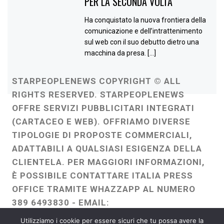
PER LA SECONDA VOLTA
Ha conquistato la nuova frontiera della
comunicazione e dell’intrattenimento
sul web con il suo debutto dietro una
macchina da presa. […]
STARPEOPLENEWS COPYRIGHT © ALL
RIGHTS RESERVED. STARPEOPLENEWS
OFFRE SERVIZI PUBBLICITARI INTEGRATI
(CARTACEO E WEB). OFFRIAMO DIVERSE
TIPOLOGIE DI PROPOSTE COMMERCIALI,
ADATTABILI A QUALSIASI ESIGENZA DELLA
CLIENTELA. PER MAGGIORI INFORMAZIONI,
È POSSIBILE CONTATTARE ITALIA PRESS
OFFICE TRAMITE WHAZZAPP AL NUMERO
389 6493830 - EMAIL:
ITALIAPRESSOFFICE@GMAIL.COM
-
Utilizziamo i cookie per essere sicuri che tu possa avere la