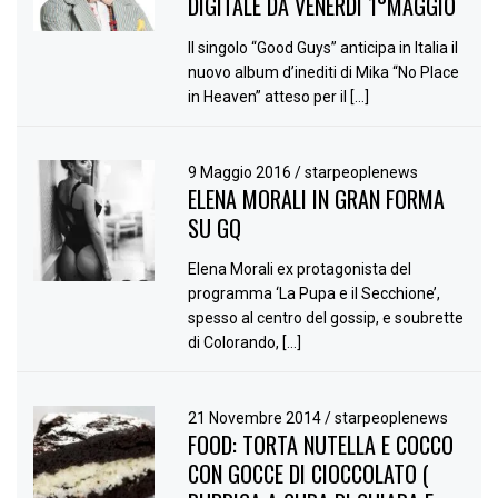
DIGITALE DA VENERDÌ 1°MAGGIO
Il singolo “Good Guys” anticipa in Italia il
nuovo album d’inediti di Mika “No Place
in Heaven” atteso per il […]
9 Maggio 2016
/
starpeoplenews
ELENA MORALI IN GRAN FORMA
SU GQ
Elena Morali ex protagonista del
programma ‘La Pupa e il Secchione’,
spesso al centro del gossip, e soubrette
di Colorando, […]
21 Novembre 2014
/
starpeoplenews
FOOD: TORTA NUTELLA E COCCO
CON GOCCE DI CIOCCOLATO (