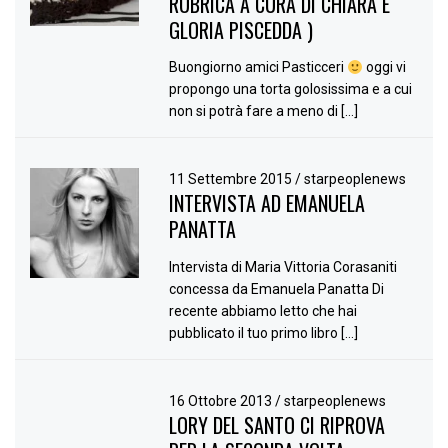
RUBRICA A CURA DI CHIARA E
GLORIA PISCEDDA )
Buongiorno amici Pasticceri
oggi vi
propongo una torta golosissima e a cui
non si potrà fare a meno di […]
11 Settembre 2015
/
starpeoplenews
INTERVISTA AD EMANUELA
PANATTA
Intervista di Maria Vittoria Corasaniti
concessa da Emanuela Panatta Di
recente abbiamo letto che hai
pubblicato il tuo primo libro […]
16 Ottobre 2013
/
starpeoplenews
LORY DEL SANTO CI RIPROVA