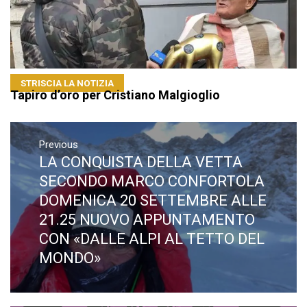
STRISCIA LA NOTIZIA
Tapiro d’oro per Cristiano Malgioglio
Navigazione
articoli
Previous
LA CONQUISTA DELLA VETTA
Previous
post:
SECONDO MARCO CONFORTOLA
DOMENICA 20 SETTEMBRE ALLE
21.25 NUOVO APPUNTAMENTO
CON «DALLE ALPI AL TETTO DEL
MONDO»