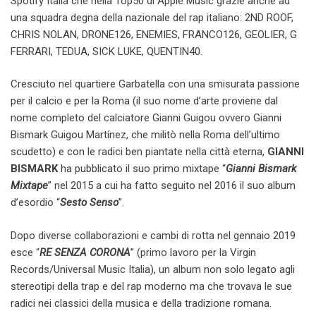
Spotify Italia che nella Top50 di Apple Music grazie anche ad
una squadra degna della nazionale del rap italiano: 2ND ROOF,
CHRIS NOLAN, DRONE126, ENEMIES, FRANCO126, GEOLIER, G
FERRARI, TEDUA, SICK LUKE, QUENTIN40.
Cresciuto nel quartiere Garbatella con una smisurata passione
per il calcio e per la Roma (il suo nome d’arte proviene dal
nome completo del calciatore Gianni Guigou ovvero Gianni
Bismark Guigou Martínez, che militò nella Roma dell’ultimo
scudetto) e con le radici ben piantate nella città eterna,
GIANNI
BISMARK
ha pubblicato il suo primo mixtape “
Gianni Bismark
Mixtape
” nel 2015 a cui ha fatto seguito nel 2016 il suo album
d’esordio “
Sesto Senso
”.
Dopo diverse collaborazioni e cambi di rotta nel gennaio 2019
esce “
RE SENZA CORONA
” (primo lavoro per la Virgin
Records/Universal Music Italia), un album non solo legato agli
stereotipi della trap e del rap moderno ma che trovava le sue
radici nei classici della musica e della tradizione romana.