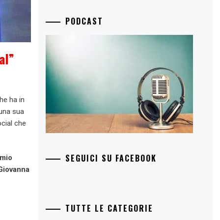
PODCAST
al”
che ha in
 una sua
ocial che
SEGUICI SU FACEBOOK
 mio
 Giovanna
TUTTE LE CATEGORIE