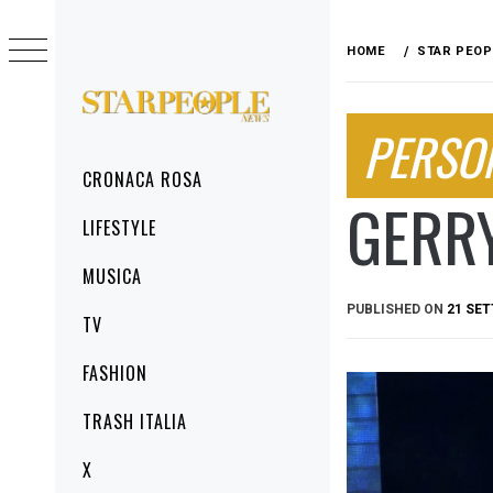
Skip
to
HOME
STAR PEOP
content
STARPEOPLENEWS
PERSO
IL PORTALE DELLA CRONACA ROSA, DEL
GLAMOUR DEL LIFESTYLE
Primary
CRONACA ROSA
Menu
GERRY
LIFESTYLE
MUSICA
PUBLISHED ON
21 SE
TV
FASHION
TRASH ITALIA
X