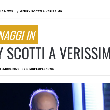
LE NEWS
GERRY SCOTTI A VERISSIMO
NAGGI IN
 SCOTTI A VERISSI
TTEMBRE 2023
BY
STARPEOPLENEWS