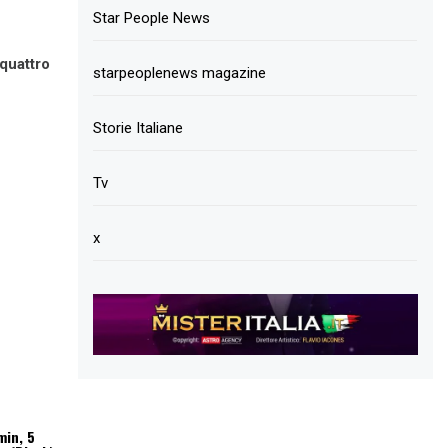
Star People News
 quattro
starpeoplenews magazine
Storie Italiane
Tv
x
min, 5