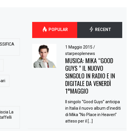
POPULAR
RECENT
SSIFICA
1 Maggio 2015
/
starpeoplenews
MUSICA: MIKA “GOOD
GUYS ” IL NUOVO
SINGOLO IN RADIO E IN
ari
DIGITALE DA VENERDÌ
1°MAGGIO
Il singolo “Good Guys” anticipa
in Italia il nuovo album d’inediti
iscia La
di Mika “No Place in Heaven”
affelli
atteso per il […]