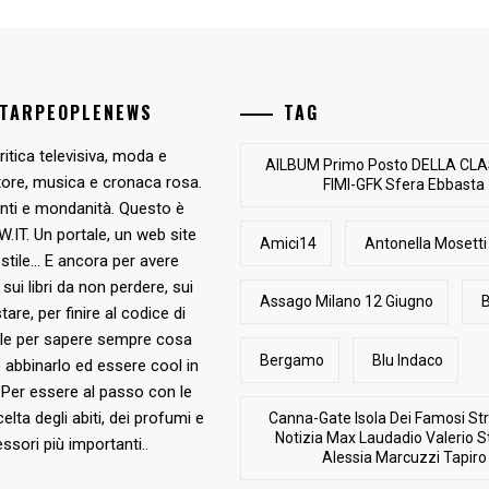
STARPEOPLENEWS
TAG
ritica televisiva, moda e
AlLBUM Primo Posto DELLA CLA
tore, musica e cronaca rosa.
FIMI-GFK Sfera Ebbasta
nti e mondanità. Questo è
T. Un portale, un web site
Amici14
Antonella Mosetti
stile... E ancora per avere
, sui libri da non perdere, sui
Assago Milano 12 Giugno
B
are, per finire al codice di
ile per sapere sempre cosa
Bergamo
Blu Indaco
abbinarlo ed essere cool in
Per essere al passo con le
elta degli abiti, dei profumi e
Canna-Gate Isola Dei Famosi Str
Notizia Max Laudadio Valerio St
ssori più importanti..
Alessia Marcuzzi Tapiro