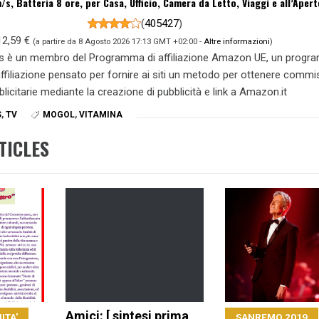
/s, Batteria 8 ore, per Casa, Ufficio, Camera da Letto, Viaggi e all’Apert
(
405427
)
12,59 €
(a partire da 8 Agosto 2026 17:13 GMT +02:00 -
Altre informazioni
)
s è un membro del Programma di affiliazione Amazon UE, un prog
 affiliazione pensato per fornire ai siti un metodo per ottenere commi
blicitarie mediante la creazione di pubblicità e link a Amazon.it
S
,
TV
MOGOL
,
VITAMINA
TICLES
Amici: [ sintesi prima
ITA'
SANREMO 2019