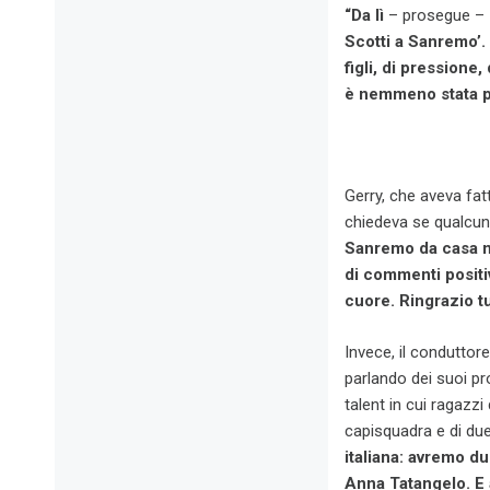
“Da lì
– prosegue –
Scotti a Sanremo’. 
figli, di pressione
è nemmeno stata p
Gerry, che aveva fat
chiedeva se qualcu
Sanremo da casa mia
di commenti positiv
cuore. Ringrazio tu
Invece, il conduttore
parlando dei suoi pro
talent in cui ragazzi
capisquadra e di due
italiana: avremo du
Anna Tatangelo. E a