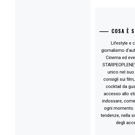
COSA È 
Lifestyle e c
giornalismo d'au
Cinema ed eve
STARPEOPLENEW.I
unico nel suo 
consigli sui film
cocktail da gust
accesso allo st
indossare, come 
ogni momento. 
tendenze, nella sc
degli acce