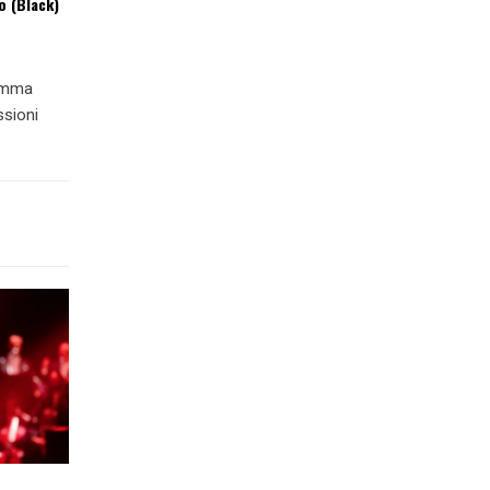
o (Black)
ramma
ssioni