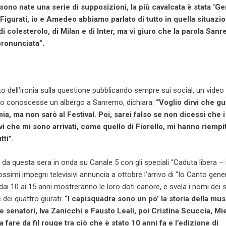
sono nate una serie di supposizioni, la più cavalcata è stata ‘Ge
Figurati, io e Amedeo abbiamo parlato di tutto in quella situazio
, di colesterolo, di Milan e di Inter, ma vi giuro che la parola Sa
ronunciata”.
to dell’ironia sulla questione pubblicando sempre sui social, un video 
no conoscesse un albergo a Sanremo, dichiara:
“Voglio dirvi che g
, ma non sarò al Festival. Poi, sarei falso se non dicessi che i
i che mi sono arrivati, come quello di Fiorello, mi hanno riempit
tti”.
 da questa sera in onda su Canale 5 con gli speciali “Caduta libera – i 
ssimi impegni televisivi annuncia a ottobre l’arrivo di “Io Canto gener
 dai 10 ai 15 anni mostreranno le loro doti canore, e svela i nomi dei s
 dei quattro giurati:
“I capisquadra sono un po’ la storia della mus
e senatori, Iva Zanicchi e Fausto Leali, poi Cristina Scuccia, Mie
 fare da fil rouge tra ciò che è stato 10 anni fa e l’edizione di