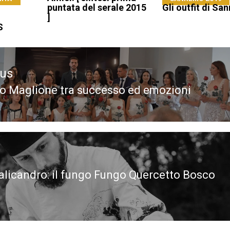
puntata del serale 2015
Gli outfit di S
]
S
ous
o Maglione tra successo ed emozioni
ous
alicandro: il fungo Fungo Quercetto Bosco