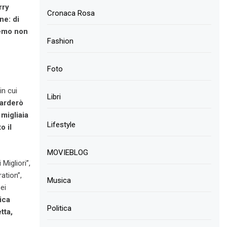
rry
Cronaca Rosa
ne: di
nremo non
Fashion
Foto
in cui
Libri
uarderò
 migliaia
Lifestyle
o il
MOVIEBLOG
Migliori”,
ation”,
Musica
ei
ica
Politica
tta,