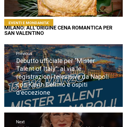
EVENTI E MONDANITA'
MILANO: ALL’ORIGINE CENA ROMANTICA PER
SAN VALENTINO
Navigazione
articoli
Previous
Debutto ufficiale per “Mister
Previous
post:
Talent of Italy”: al via le
registrazioni televisive da Napoli
con Kevin Dellino e ospiti
d’eccezione
Next