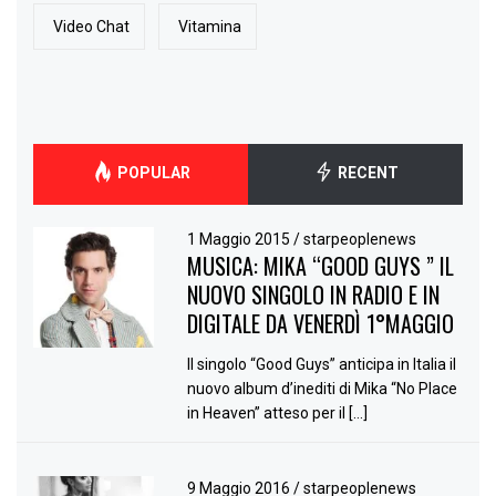
Video Chat
Vitamina
POPULAR
RECENT
1 Maggio 2015
/
starpeoplenews
MUSICA: MIKA “GOOD GUYS ” IL
NUOVO SINGOLO IN RADIO E IN
DIGITALE DA VENERDÌ 1°MAGGIO
Il singolo “Good Guys” anticipa in Italia il
nuovo album d’inediti di Mika “No Place
in Heaven” atteso per il […]
9 Maggio 2016
/
starpeoplenews