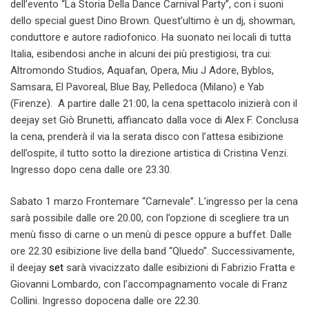
dell’evento “La Storia Della Dance Carnival Party”, con i suoni
dello special guest Dino Brown. Quest’ultimo è un dj, showman,
conduttore e autore radiofonico. Ha suonato nei locali di tutta
Italia, esibendosi anche in alcuni dei più prestigiosi, tra cui:
Altromondo Studios, Aquafan, Opera, Miu J Adore, Byblos,
Samsara, El Pavoreal, Blue Bay, Pelledoca (Milano) e Yab
(Firenze). A partire dalle 21:00, la cena spettacolo inizierà con il
deejay set Giò Brunetti, affiancato dalla voce di Alex F. Conclusa
la cena, prenderà il via la serata disco con l’attesa esibizione
dell’ospite, il tutto sotto la direzione artistica di Cristina Venzi.
Ingresso dopo cena dalle ore 23.30.
Sabato 1 marzo Frontemare “Carnevale”. L’ingresso per la cena
sarà possibile dalle ore 20.00, con l’opzione di scegliere tra un
menù fisso di carne o un menù di pesce oppure a buffet. Dalle
ore 22.30 esibizione live della band “Qluedo”. Successivamente,
il deejay
set
sarà vivacizzato dalle esibizioni di Fabrizio Fratta e
Giovanni Lombardo, con l’accompagnamento vocale di Franz
Collini. Ingresso dopocena dalle ore 22.30.