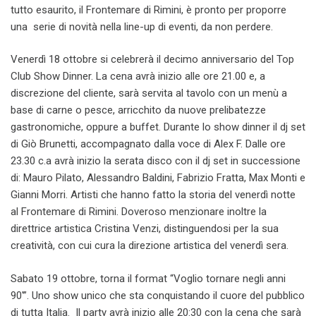
tutto esaurito, il Frontemare di Rimini, è pronto per proporre
una serie di novità nella line-up di eventi, da non perdere.
Venerdì 18 ottobre si celebrerà il decimo anniversario del Top
Club Show Dinner. La cena avrà inizio alle ore 21.00 e, a
discrezione del cliente, sarà servita al tavolo con un menù a
base di carne o pesce, arricchito da nuove prelibatezze
gastronomiche, oppure a buffet. Durante lo show dinner il dj set
di Giò Brunetti, accompagnato dalla voce di Alex F. Dalle ore
23.30 c.a avrà inizio la serata disco con il dj set in successione
di: Mauro Pilato, Alessandro Baldini, Fabrizio Fratta, Max Monti e
Gianni Morri. Artisti che hanno fatto la storia del venerdì notte
al Frontemare di Rimini. Doveroso menzionare inoltre la
direttrice artistica Cristina Venzi, distinguendosi per la sua
creatività, con cui cura la direzione artistica del venerdì sera.
Sabato 19 ottobre, torna il format “Voglio tornare negli anni
90′”. Uno show unico che sta conquistando il cuore del pubblico
di tutta Italia. Il party avrà inizio alle 20:30 con la cena che sarà