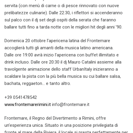
servita (con menù di carne o di pesce rinnovato con nuove
prelibatezze culinarie). Dalle 22:30, i riflettori si accenderanno
sul palco con il dj set degli ospiti della serata che faranno
ballare tutti fino a tarda notte con le migliori hit degli anni ’90.
Domenica 20 ottobre l’apericena latina del Frontemare
accoglierà tutti gli amanti della musica latino americana.
Dalle ore 19:00 avrà inizio l’apericena con buffet illimitato e
drink incluso. Dalle ore 20:30 il dj Mauro Catalini assieme alla
travolgente animazione dello staff UrbanItaly inizieranno a
scaldare la pista con la più bella musica su cui ballare salsa,
bachata, reggaeton… e tanto altro.
+39 0541478542
www.frontemarerimini.it
info@frontemare.it
Frontemare, il Regno del Divertimento a Rimini, offre
un’esperienza unica. Situato in una posizione privilegiata di
fronte al mare della Riviera, il locale si presta perfettamente per