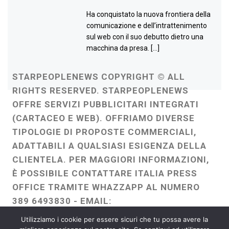
Ha conquistato la nuova frontiera della
comunicazione e dell’intrattenimento
sul web con il suo debutto dietro una
macchina da presa. […]
STARPEOPLENEWS COPYRIGHT © ALL
RIGHTS RESERVED. STARPEOPLENEWS
OFFRE SERVIZI PUBBLICITARI INTEGRATI
(CARTACEO E WEB). OFFRIAMO DIVERSE
TIPOLOGIE DI PROPOSTE COMMERCIALI,
ADATTABILI A QUALSIASI ESIGENZA DELLA
CLIENTELA. PER MAGGIORI INFORMAZIONI,
È POSSIBILE CONTATTARE ITALIA PRESS
OFFICE TRAMITE WHAZZAPP AL NUMERO
389 6493830 - EMAIL:
ITALIAPRESSOFFICE@GMAIL.COM
-
Utilizziamo i cookie per essere sicuri che tu possa avere la
WEBMASTER :
FRANCESCO GENTILE