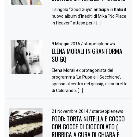
Il singolo “Good Guys” anticipa in Italia il
nuovo album d’inediti di Mika “No Place
in Heaven” atteso per il […]
9 Maggio 2016
/
starpeoplenews
ELENA MORALI IN GRAN FORMA
SU GQ
Elena Morali ex protagonista del
programma ‘La Pupa e il Secchione’,
spesso al centro del gossip, e soubrette
di Colorando, […]
21 Novembre 2014
/
starpeoplenews
FOOD: TORTA NUTELLA E COCCO
CON GOCCE DI CIOCCOLATO (
RUBRICA A CURA DI CHIARA E