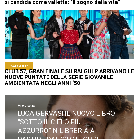
si candida come valletta: “Il sogno della vita”
RAI GULP
CLUB 57, GRAN FINALE SU RAI GULP ARRIVANO LE
NUOVE PUNTATE DELLA SERIE GIOVANILE
AMBIENTATA NEGLI ANNI ‘50
Navigazione
articoli
Previous
LUCA GERVASI IL NUOVO LIBRO
Previous
post:
“SOTTO IL CIELO PIÙ
AZZURRO”IN LIBRERIA A