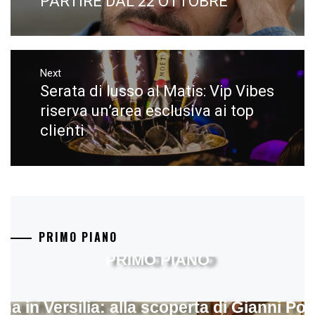
PARTIRE DAL 22 OTTOBRE
Next
Serata di lusso al Matis: Vip Vibes
Next
post:
riserva un’area esclusiva ai top
clienti
PRIMO PIANO
PRIMO PIANO
ina in Versilia: alla scoperta di Gianni Pol