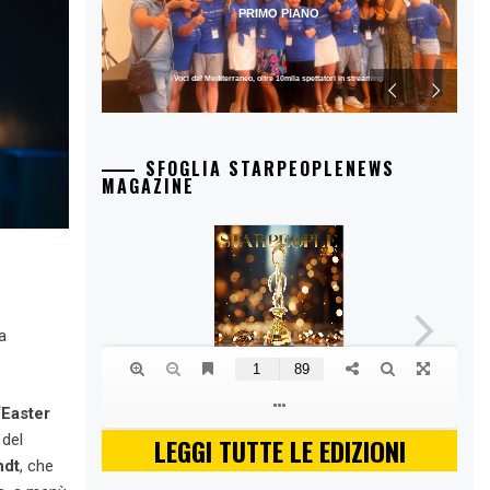
PRIMO PIANO
Voci dal Mediterraneo, oltre 10mila spettatori in streaming
SFOGLIA STARPEOPLENEWS
MAGAZINE
a
“Easter
 del
LEGGI TUTTE LE EDIZIONI
ndt
, che