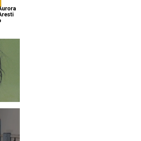
 Aurora
Aresti
o