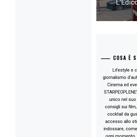
L’Edic
post:
COSA È 
Lifestyle e c
giornalismo d'au
Cinema ed eve
STARPEOPLENEW.I
unico nel suo 
consigli sui film
cocktail da gust
accesso allo st
indossare, come 
ogni momento. 