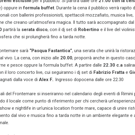
 premi esclusivi
per il pubblico. Si partirà dalle ore
21.00 con la cen
e) oppure in
formula buffet
. Durante la cena il pubblico verrà rapito 
ali con ballerini professionisti, spettacoli mozzafiato, musica live,
che che creano un’atmosfera magica. Il tutto sarà accompagnato dal d
0
partirà la
serata disco
, con il dj set di
Robertino
e il live del violini
osfera che si prolungherà fino a tarda notte.
Frontemare sarà
“Pasqua Fastantica”
, una serata che unirà la ristora
al vivo. La cena, con inizio alle
20.00
, proporrà anche in questo ca
arne e pesce oppure la formula buffet. A partire dalle
22.30 c.a
salira
n il loro concerto live, cui seguiranno i dj set di
Fabrizio Fratta
e
Gi
agnati dalla voce di
Alex F.
. Ingresso dopocena dalle ore 22.30
i del Frontemare si inseriranno nel calendario degli eventi di Rimini 
do il locale come punto di riferimento per chi cercherà un’esperienz
show e nightlife in un’unica location fronte mare, capace di unire ris
imento dal vivo e musica fino a tarda notte in un ambiente elegante e 
male.