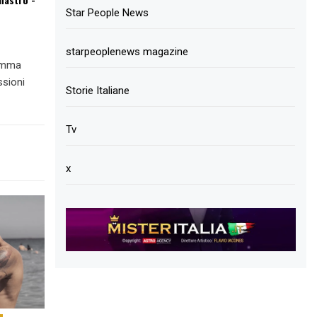
Star People News
starpeoplenews magazine
ramma
ssioni
Storie Italiane
Tv
x