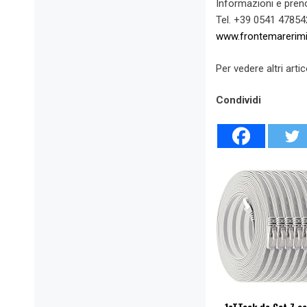
Informazioni e preno
Tel. +39 0541 47854
www.frontemarerimin
Per vedere altri artic
Condividi
1aTTack.de Cat.7 ca