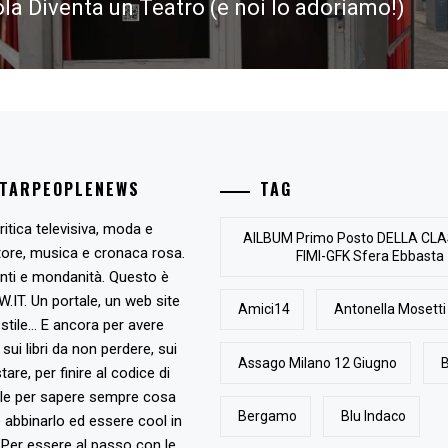
ola Diventa un Teatro (e noi lo adoriamo!)
STARPEOPLENEWS
TAG
ritica televisiva, moda e
AlLBUM Primo Posto DELLA CLA
tore, musica e cronaca rosa.
FIMI-GFK Sfera Ebbasta
nti e mondanità. Questo è
T. Un portale, un web site
Amici14
Antonella Mosetti
stile... E ancora per avere
, sui libri da non perdere, sui
Assago Milano 12 Giugno
B
are, per finire al codice di
ile per sapere sempre cosa
Bergamo
Blu Indaco
abbinarlo ed essere cool in
Per essere al passo con le