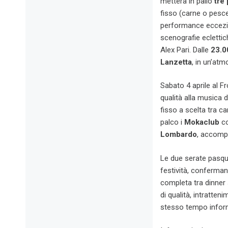
metterà in palio
tre
fisso (carne o pesc
performance eccezion
scenografie ecletti
Alex Pari. Dalle
23.0
Lanzetta
, in un’atm
Sabato 4 aprile al 
qualità alla musica d
fisso a scelta tra c
palco i
Mokaclub
co
Lombardo
, accomp
Le due serate pasqual
festività, conferman
completa tra dinner 
di qualità, intratten
stesso tempo infor