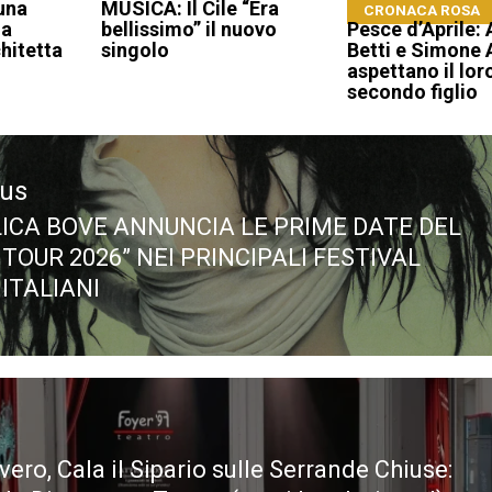
 una
MUSICA: Il Cile “Era
CRONACA ROSA
La
bellissimo” il nuovo
Pesce d’Aprile:
chitetta
singolo
Betti e Simone 
aspettano il lor
secondo figlio
ous
ICA BOVE ANNUNCIA LE PRIME DATE DEL
ous
TOUR 2026” NEI PRINCIPALI FESTIVAL
 ITALIANI
ero, Cala il Sipario sulle Serrande Chiuse: