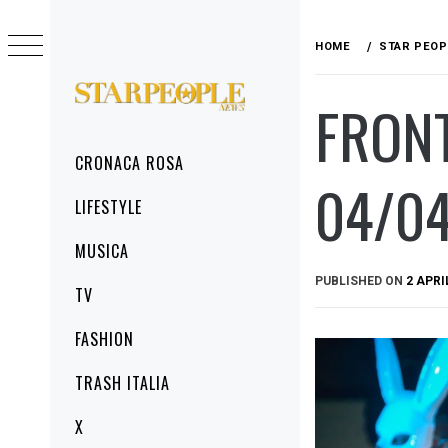
Skip
to
HOME
STAR PEOP
content
FRONT
STARPEOPLENEWS
IL PORTALE DELLA CRONACA ROSA, DEL
GLAMOUR DEL LIFESTYLE
Primary
CRONACA ROSA
Menu
04/04
LIFESTYLE
MUSICA
PUBLISHED ON
2 APRI
TV
FASHION
TRASH ITALIA
X