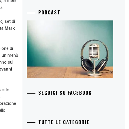
a
, a menù
da
PODCAST
j set di
sta
Mark
zione di
so un menù
nno sul
ovanni
per le
SEGUICI SU FACEBOOK
a
torazione
allo
TUTTE LE CATEGORIE