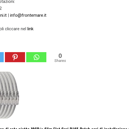
tazioni:
2
i.it
|
info@frontemare.it
oli cliccare nel
link
0
Shares
vo di rete piatto 10GB/s Slim Flat Cavi RJ45 Patch cavi di installazione