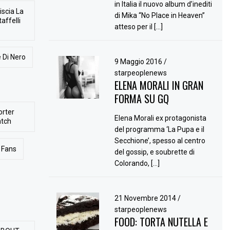
in Italia il nuovo album d’inediti
iscia La
di Mika “No Place in Heaven”
affelli
atteso per il […]
 Di Nero
9 Maggio 2016
/
starpeoplenews
ELENA MORALI IN GRAN
FORMA SU GQ
orter
Elena Morali ex protagonista
atch
del programma ‘La Pupa e il
Secchione’, spesso al centro
Fans
del gossip, e soubrette di
Colorando, […]
21 Novembre 2014
/
starpeoplenews
FOOD: TORTA NUTELLA E