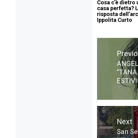
Cosa c’è dietro
casa perfetta? 
risposta dell’ar
Ippolita Curto
Navigazione
articoli
Previ
ANGEL
Previ
“TANA 
post:
ESTIVI
Next
San Sev
Next