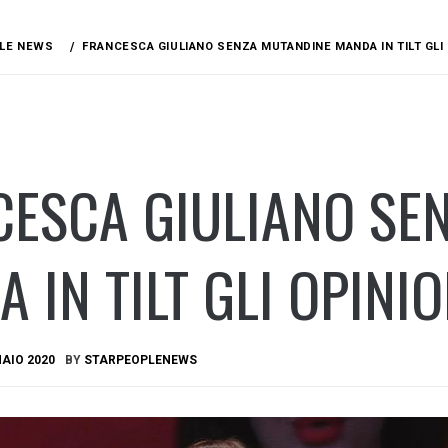
LE NEWS
FRANCESCA GIULIANO SENZA MUTANDINE MANDA IN TILT GLI 
CESCA GIULIANO SE
 IN TILT GLI OPINIO
AIO 2020
BY
STARPEOPLENEWS