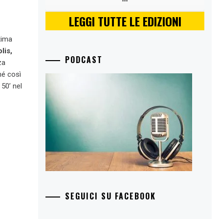
LEGGI TUTTE LE EDIZIONI
tima
lis,
PODCAST
za
hé così
50’ nel
SEGUICI SU FACEBOOK