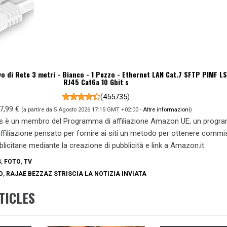
vo di Rete 3 metri - Bianco - 1 Pezzo - Ethernet LAN Cat.7 SFTP PIMF L
RJ45 Cat6a 10 Gbit s
(
455735
)
7,99 €
(a partire da 5 Agosto 2026 17:15 GMT +02:00 -
Altre informazioni
)
s è un membro del Programma di affiliazione Amazon UE, un prog
 affiliazione pensato per fornire ai siti un metodo per ottenere commi
blicitarie mediante la creazione di pubblicità e link a Amazon.it
S
,
FOTO
,
TV
O
,
RAJAE BEZZAZ STRISCIA LA NOTIZIA INVIATA
TICLES