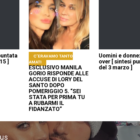
 puntata
Uomini e donne
C’ERAVAMO TANTO
15 ]
over [ sintesi p
AMATI
ESCLUSIVO MANILA
del 3 marzo ]
GORIO RISPONDE ALLE
ACCUSE DI LORY DEL
SANTO DOPO
POMERIGGIO 5. “SEI
STATA PER PRIMA TU
A RUBARMI IL
FIDANZATO”
ous