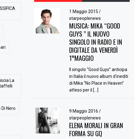
SSIFICA
1 Maggio 2015
/
starpeoplenews
MUSICA: MIKA “GOOD
GUYS ” IL NUOVO
SINGOLO IN RADIO E IN
ari
DIGITALE DA VENERDÌ
1°MAGGIO
Il singolo “Good Guys” anticipa
in Italia il nuovo album d’inediti
iscia La
di Mika “No Place in Heaven”
affelli
atteso per il […]
 Di Nero
9 Maggio 2016
/
starpeoplenews
ELENA MORALI IN GRAN
FORMA SU GQ