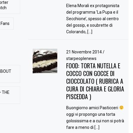
orter
Elena Morali ex protagonista
atch
del programma ‘La Pupa e il
Secchione’, spesso al centro
Fans
del gossip, e soubrette di
Colorando, […]
21 Novembre 2014
/
starpeoplenews
FOOD: TORTA NUTELLA E
ABOUT
COCCO CON GOCCE DI
CIOCCOLATO ( RUBRICA A
CURA DI CHIARA E GLORIA
+ THE
PISCEDDA )
Buongiorno amici Pasticceri
oggi vi propongo una torta
golosissima e a cui non si potrà
fare a meno di […]