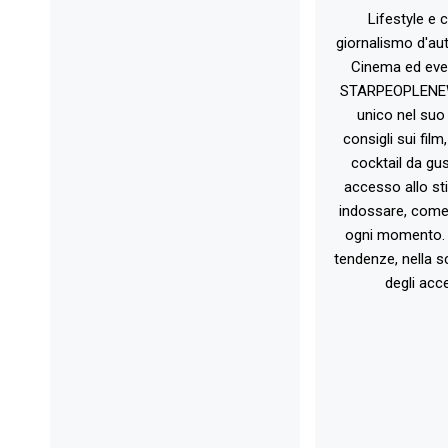
Lifestyle e c
giornalismo d'au
Cinema ed eve
STARPEOPLENEW.I
unico nel suo 
consigli sui film
cocktail da gust
accesso allo st
indossare, come 
ogni momento. 
tendenze, nella sc
degli acce