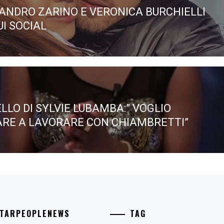
ANDRO ZARINO E VERONICA BURCHIELLI
ous
UI SOCIAL
LLO DI SYLVIE LUBAMBA:” VOGLIO
RE A LAVORARE CON CHIAMBRETTI”
STARPEOPLENEWS
TAG