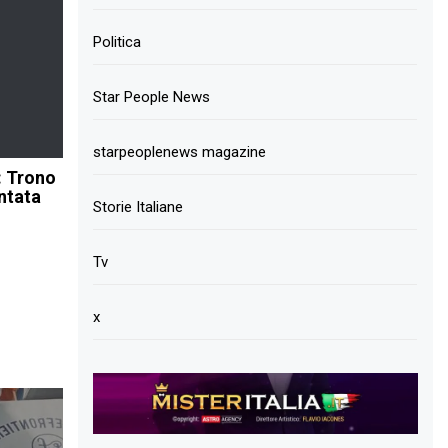
Politica
Star People News
starpeoplenews magazine
: Trono
untata
Storie Italiane
Tv
x