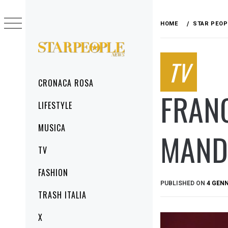
Skip
to
HOME
STAR PEOP
content
STARPEOPLENEWS
TV
IL PORTALE DELLA CRONACA ROSA, DEL
GLAMOUR DEL LIFESTYLE
Primary
CRONACA ROSA
Menu
FRAN
LIFESTYLE
MUSICA
MANDA
TV
FASHION
PUBLISHED ON
4 GENN
TRASH ITALIA
X