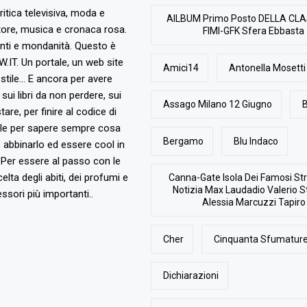
ritica televisiva, moda e
AlLBUM Primo Posto DELLA CLA
tore, musica e cronaca rosa.
FIMI-GFK Sfera Ebbasta
nti e mondanità. Questo è
T. Un portale, un web site
Amici14
Antonella Mosetti
stile... E ancora per avere
, sui libri da non perdere, sui
Assago Milano 12 Giugno
B
are, per finire al codice di
ile per sapere sempre cosa
Bergamo
Blu Indaco
abbinarlo ed essere cool in
Per essere al passo con le
elta degli abiti, dei profumi e
Canna-Gate Isola Dei Famosi Str
Notizia Max Laudadio Valerio St
ssori più importanti..
Alessia Marcuzzi Tapiro
Cher
Cinquanta Sfumature
Dichiarazioni