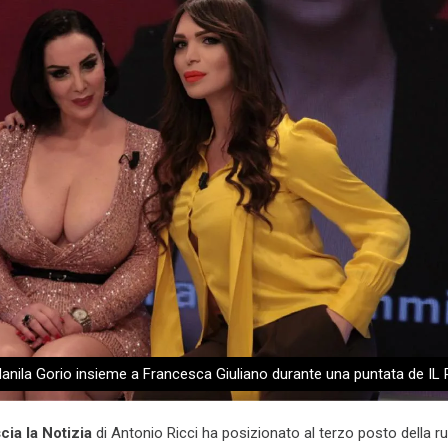
anila Gorio insieme a Francesca Giuliano durante una puntata de IL 
scia la Notizia
di Antonio Ricci ha posizionato al terzo posto della rub