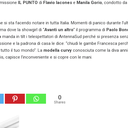
asmissione
IL PUNTO
di
Flavio Iacones
e
Manila Gorio
, condotto da
 si sta facendo notare in tutta Italia. Momenti di panico durante l’ul
ma dove la showgirl di “
Avanti un altro
” il programma di
Paolo Bono
o
manda in tilt i telespettatori di AntennaSud perché si presenza sen
sione e la padrona di casa le dice: “chiudi le gambe Francesca perc
tutto il tuo mondo”. La
modella curvy
conosciuta come la diva anni 
, capisce l’inconveniente e si copre con le mani.
0
Shares