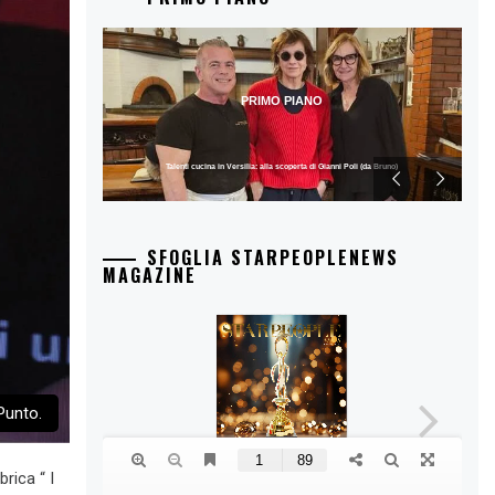
PRIMO PIANO
Talenti cucina in Versilia: alla scoperta di Gianni Poli (da Bruno)
SFOGLIA STARPEOPLENEWS
MAGAZINE
Punto.
rica “ I