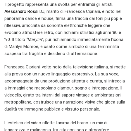
Il progetto rappresenta una svolta per entrambi gli artisti.
Alessandro Rossi
DJ, marito di Francesca Cipriani, è noto nel
panorama dance e house, firma una traccia dai toni più pop e
riflessivi, arricchita da sonorità elettroniche leggere che
evocano atmosfere rétro, con richiami stilistici agli anni ’80 e
’90. Il titolo
“Marylin”
, pur richiamando immediatamente l’icona
di Marilyn Monroe, è usato come simbolo di una femminilità
sospesa tra fragilità e desiderio di affermazione.
Francesca Cipriani, volto noto della televisione italiana, si mette
alla prova con un nuovo linguaggio espressivo. La sua voce,
accompagnata da una produzione attenta e curata, si intreccia
a immagini che mescolano glamour, sogno e introspezione. Il
videoclip, girato tra interni dal sapore vintage e ambientazioni
metropolitane, costruisce una narrazione visiva che gioca sulla
dualità tra immagine pubblica e vissuto personale.
L’estetica del video riflette l’anima del brano: un mix di
leggerezza e malinconia, tra citazioni pop e atmosfere