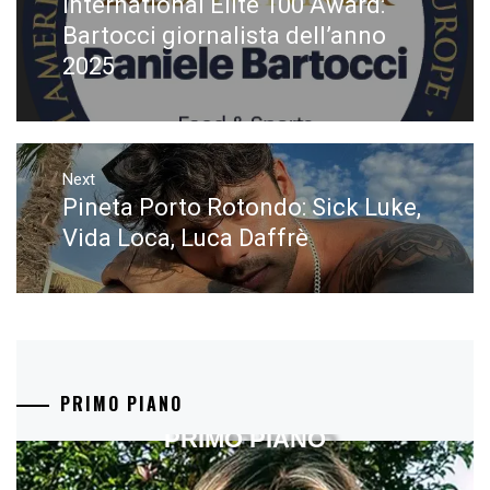
International Elite 100 Award:
Previous
post:
Bartocci giornalista dell’anno
2025
Next
Pineta Porto Rotondo: Sick Luke,
Next
post:
Vida Loca, Luca Daffrè
PRIMO PIANO
PRIMO PIANO