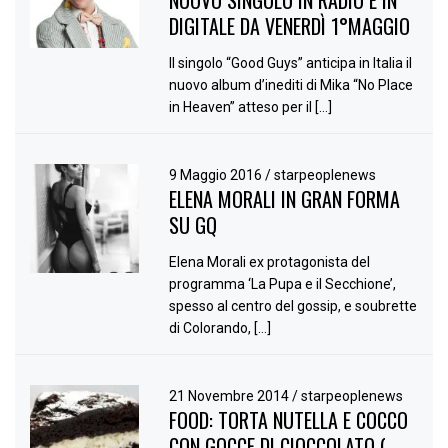
DIGITALE DA VENERDÌ 1°MAGGIO
Il singolo “Good Guys” anticipa in Italia il
nuovo album d’inediti di Mika “No Place
in Heaven” atteso per il […]
9 Maggio 2016
/
starpeoplenews
ELENA MORALI IN GRAN FORMA
SU GQ
Elena Morali ex protagonista del
programma ‘La Pupa e il Secchione’,
spesso al centro del gossip, e soubrette
di Colorando, […]
21 Novembre 2014
/
starpeoplenews
FOOD: TORTA NUTELLA E COCCO
CON GOCCE DI CIOCCOLATO (