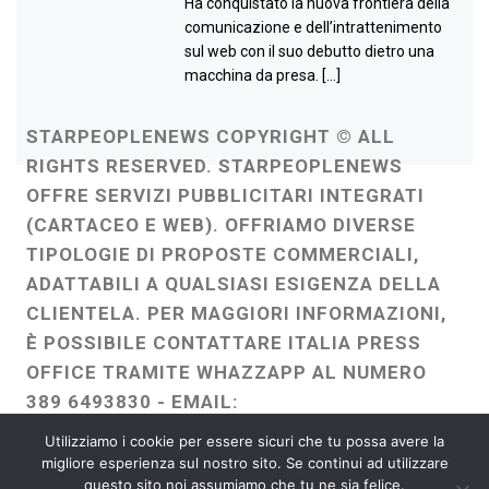
Ha conquistato la nuova frontiera della
comunicazione e dell’intrattenimento
sul web con il suo debutto dietro una
macchina da presa. […]
STARPEOPLENEWS COPYRIGHT © ALL
RIGHTS RESERVED. STARPEOPLENEWS
OFFRE SERVIZI PUBBLICITARI INTEGRATI
(CARTACEO E WEB). OFFRIAMO DIVERSE
TIPOLOGIE DI PROPOSTE COMMERCIALI,
ADATTABILI A QUALSIASI ESIGENZA DELLA
CLIENTELA. PER MAGGIORI INFORMAZIONI,
È POSSIBILE CONTATTARE ITALIA PRESS
OFFICE TRAMITE WHAZZAPP AL NUMERO
389 6493830 - EMAIL:
ITALIAPRESSOFFICE@GMAIL.COM
-
Utilizziamo i cookie per essere sicuri che tu possa avere la
WEBMASTER :
FRANCESCO GENTILE
migliore esperienza sul nostro sito. Se continui ad utilizzare
questo sito noi assumiamo che tu ne sia felice.