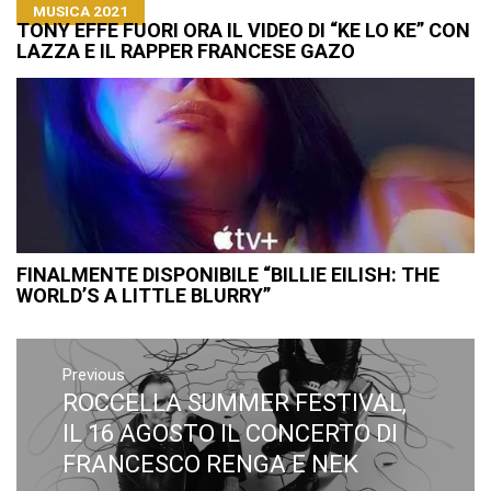
MUSICA 2021
TONY EFFE FUORI ORA IL VIDEO DI “KE LO KE” CON
LAZZA E IL RAPPER FRANCESE GAZO
FINALMENTE DISPONIBILE “BILLIE EILISH: THE
WORLD’S A LITTLE BLURRY”
Navigazione
articoli
Previous
ROCCELLA SUMMER FESTIVAL,
Previous
post:
IL 16 AGOSTO IL CONCERTO DI
FRANCESCO RENGA E NEK