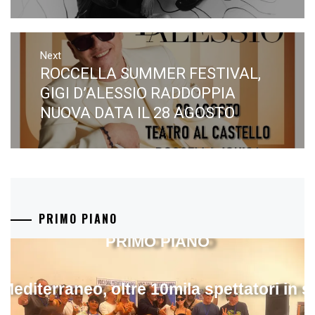
Next
ROCCELLA SUMMER FESTIVAL,
Next
post:
GIGI D’ALESSIO RADDOPPIA
NUOVA DATA IL 28 AGOSTO
PRIMO PIANO
PRIMO PIANO
 Mediterraneo, oltre 10mila spettatori in 