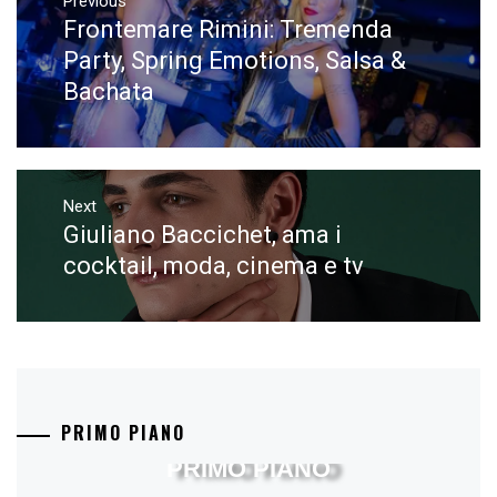
articoli
Previous
Frontemare Rimini: Tremenda
Previous
post:
Party, Spring Emotions, Salsa &
Bachata
Next
Giuliano Baccichet, ama i
Next
post:
cocktail, moda, cinema e tv
PRIMO PIANO
PRIMO PIANO