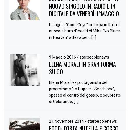
NUOVO SINGOLO IN RADIO E IN
DIGITALE DA VENERDÌ 1°MAGGIO
Il singolo “Good Guys” anticipa in Italia il
nuovo album d’inediti di Mika “No Place
in Heaven” atteso per il […]
9 Maggio 2016
/
starpeoplenews
ELENA MORALI IN GRAN FORMA
SU GQ
Elena Morali ex protagonista del
programma ‘La Pupa e il Secchione’,
spesso al centro del gossip, e soubrette
di Colorando, […]
21 Novembre 2014
/
starpeoplenews
FOOD: TORTA NUTELLA E COCCO