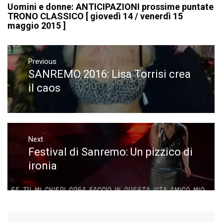
Uomini e donne: ANTICIPAZIONI prossime puntate
TRONO CLASSICO [ giovedì 14 / venerdì 15
maggio 2015 ]
Navigazione
articoli
Previous
SANREMO 2016: Lisa Torrisi crea
Previous
post:
il caos
Next
Festival di Sanremo: Un pizzico di
Next
post:
ironia