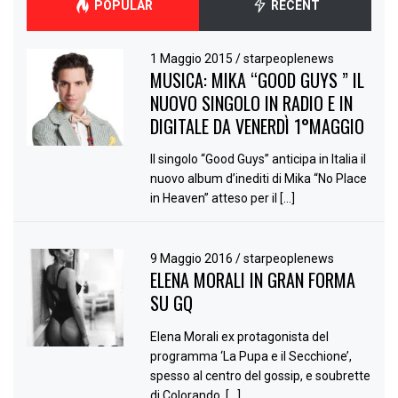
POPULAR
RECENT
1 Maggio 2015
/
starpeoplenews
MUSICA: MIKA “GOOD GUYS ” IL
NUOVO SINGOLO IN RADIO E IN
DIGITALE DA VENERDÌ 1°MAGGIO
Il singolo “Good Guys” anticipa in Italia il
nuovo album d’inediti di Mika “No Place
in Heaven” atteso per il […]
9 Maggio 2016
/
starpeoplenews
ELENA MORALI IN GRAN FORMA
SU GQ
Elena Morali ex protagonista del
programma ‘La Pupa e il Secchione’,
spesso al centro del gossip, e soubrette
di Colorando, […]