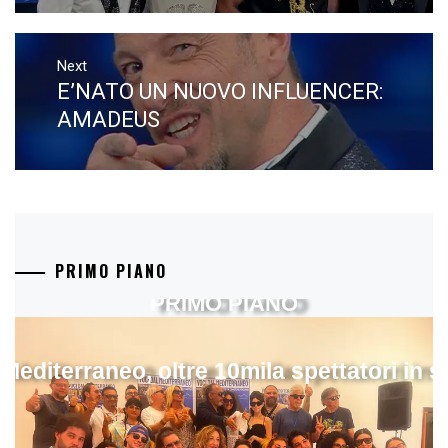
Next
E’NATO UN NUOVO INFLUENCER:
Next
post:
AMADEUS
PRIMO PIANO
PRIMO PIANO
 Mediterraneo, oltre 10mila spettatori in 