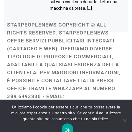
sul web con il suo debutto dietro una
macchina da presa. […]
STARPEOPLENEWS COPYRIGHT © ALL
RIGHTS RESERVED. STARPEOPLENEWS
OFFRE SERVIZI PUBBLICITARI INTEGRATI
(CARTACEO E WEB). OFFRIAMO DIVERSE
TIPOLOGIE DI PROPOSTE COMMERCIALI,
ADATTABILI A QUALSIASI ESIGENZA DELLA
CLIENTELA. PER MAGGIORI INFORMAZIONI,
È POSSIBILE CONTATTARE ITALIA PRESS
OFFICE TRAMITE WHAZZAPP AL NUMERO
389 6493830 - EMAIL:
ITALIAPRESSOFFICE@GMAIL.COM
-
Utilizziamo i cookie per essere sicuri che tu possa avere la
WEBMASTER :
FRANCESCO GENTILE
migliore esperienza sul nostro sito. Se continui ad utilizzare
questo sito noi assumiamo che tu ne sia felice.
FREELANCE
Ok