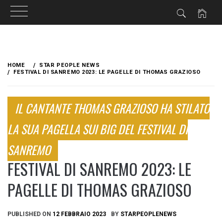
Skip
to
HOME
STAR PEOPLE NEWS
content
FESTIVAL DI SANREMO 2023: LE PAGELLE DI THOMAS GRAZIOSO
IL CANTANTE THOMAS GRAZIOSO HA STILATO
LA SUA PAGELLA SUI BIG DEL FESTIVAL DI
SANREMO
FESTIVAL DI SANREMO 2023: LE
PAGELLE DI THOMAS GRAZIOSO
PUBLISHED ON
12 FEBBRAIO 2023
BY
STARPEOPLENEWS