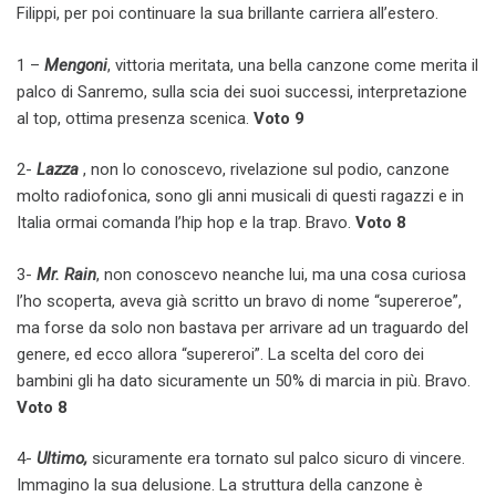
Filippi, per poi continuare la sua brillante carriera all’estero.
1 –
Mengoni
, vittoria meritata, una bella canzone come merita il
palco di Sanremo, sulla scia dei suoi successi, interpretazione
al top, ottima presenza scenica.
Voto 9
2-
Lazza
, non lo conoscevo, rivelazione sul podio, canzone
molto radiofonica, sono gli anni musicali di questi ragazzi e in
Italia ormai comanda l’hip hop e la trap. Bravo.
Voto 8
3-
Mr. Rain
, non conoscevo neanche lui, ma una cosa curiosa
l’ho scoperta, aveva già scritto un bravo di nome “supereroe”,
ma forse da solo non bastava per arrivare ad un traguardo del
genere, ed ecco allora “supereroi”. La scelta del coro dei
bambini gli ha dato sicuramente un 50% di marcia in più. Bravo.
Voto 8
4-
Ultimo,
sicuramente era tornato sul palco sicuro di vincere.
Immagino la sua delusione. La struttura della canzone è