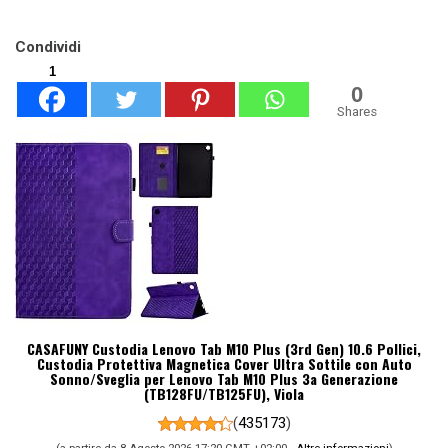
Condividi
1
0
Shares
CASAFUNY Custodia Lenovo Tab M10 Plus (3rd Gen) 10.6 Pollici,
Custodia Protettiva Magnetica Cover Ultra Sottile con Auto
Sonno/Sveglia per Lenovo Tab M10 Plus 3a Generazione
(TB128FU/TB125FU), Viola
(
435173
)