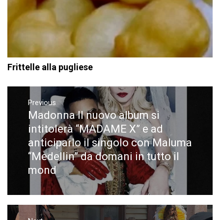
Frittelle alla pugliese
Navigazione
articoli
Previous
Madonna Il nuovo album si
Previous
post:
intitolerà “MADAME X” e ad
anticiparlo il singolo con Maluma
“Medellin” da domani in tutto il
mond