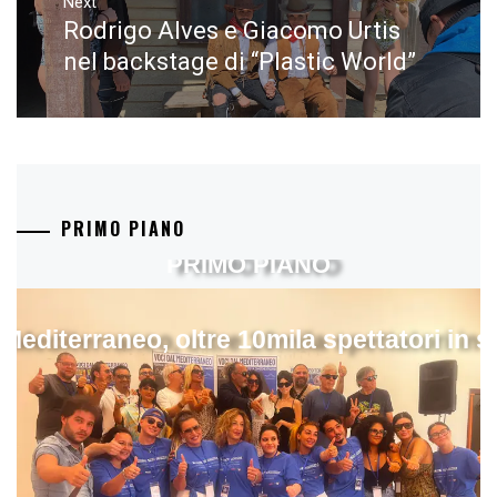
Next
Rodrigo Alves e Giacomo Urtis
Next
post:
nel backstage di “Plastic World”
PRIMO PIANO
PRIMO PIANO
 Mediterraneo, oltre 10mila spettatori in 