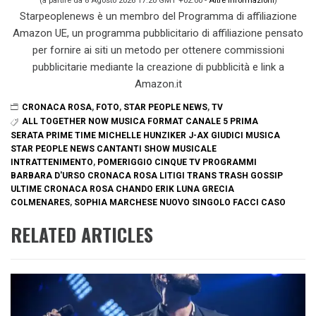
(a partire da 8 Agosto 2026 17:20 GMT +02:00 -
Altre informazioni
)
Starpeoplenews è un membro del Programma di affiliazione
Amazon UE, un programma pubblicitario di affiliazione pensato
per fornire ai siti un metodo per ottenere commissioni
pubblicitarie mediante la creazione di pubblicità e link a
Amazon.it
CRONACA ROSA
,
FOTO
,
STAR PEOPLE NEWS
,
TV
ALL TOGETHER NOW MUSICA FORMAT CANALE 5 PRIMA
SERATA PRIME TIME MICHELLE HUNZIKER J-AX GIUDICI MUSICA
STAR PEOPLE NEWS CANTANTI SHOW MUSICALE
INTRATTENIMENTO
,
POMERIGGIO CINQUE TV PROGRAMMI
BARBARA D'URSO CRONACA ROSA LITIGI TRANS TRASH GOSSIP
ULTIME CRONACA ROSA CHANDO ERIK LUNA GRECIA
COLMENARES
,
SOPHIA MARCHESE NUOVO SINGOLO FACCI CASO
RELATED ARTICLES