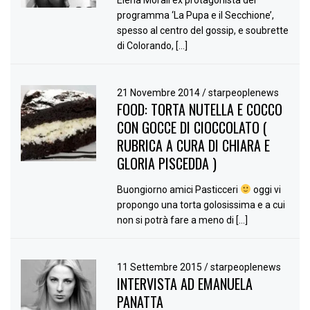
Elena Morali ex protagonista del
programma ‘La Pupa e il Secchione’,
spesso al centro del gossip, e soubrette
di Colorando, […]
21 Novembre 2014
/
starpeoplenews
FOOD: TORTA NUTELLA E COCCO
CON GOCCE DI CIOCCOLATO (
RUBRICA A CURA DI CHIARA E
GLORIA PISCEDDA )
Buongiorno amici Pasticceri
oggi vi
propongo una torta golosissima e a cui
non si potrà fare a meno di […]
11 Settembre 2015
/
starpeoplenews
INTERVISTA AD EMANUELA
PANATTA