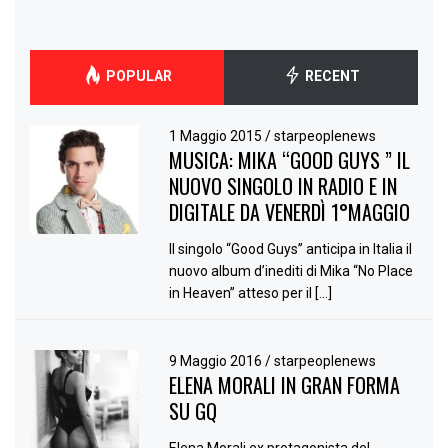
POPULAR
RECENT
1 Maggio 2015
/
starpeoplenews
MUSICA: MIKA “GOOD GUYS ” IL
NUOVO SINGOLO IN RADIO E IN
DIGITALE DA VENERDÌ 1°MAGGIO
Il singolo “Good Guys” anticipa in Italia il
nuovo album d’inediti di Mika “No Place
in Heaven” atteso per il […]
9 Maggio 2016
/
starpeoplenews
ELENA MORALI IN GRAN FORMA
SU GQ