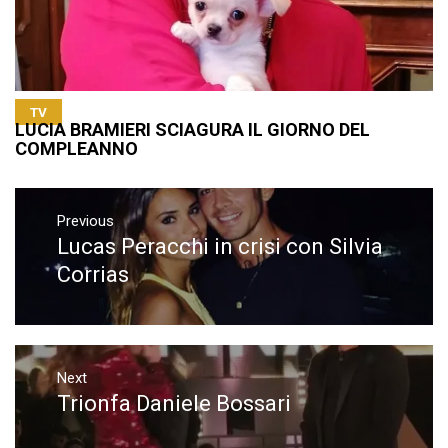
TV
LUCIA BRAMIERI SCIAGURA IL GIORNO DEL
COMPLEANNO
Navigazione
articoli
Previous
Lucas Peracchi in crisi con Silvia
Previous
post:
Corrias
Next
Trionfa Daniele Bossari
Next
post: