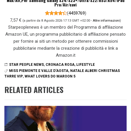
Max/Air,Per Samsung Galaxy S24/S23+/Ultra/S22/A53/A54/iPad
Pro/Air/cavi
(
4459769
)
7,57 €
(a partire da 8 Agosto 2026 17:13 GMT +02:00 -
Altre informazioni
)
Starpeoplenews è un membro del Programma di affiliazione
Amazon UE, un programma pubblicitario di affiliazione pensato
per fornire ai siti un metodo per ottenere commissioni
pubblicitarie mediante la creazione di pubblicità e link a
Amazon.it
STAR PEOPLE NEWS
,
CRONACA ROSA
,
LIFESTYLE
MISS PIEMONTE E VALLE D'AOSTA
,
NATALE ALBERI CHRISTMAS
THRRE VIP
,
WHAT LOVERS DO MAROON 5
RELATED ARTICLES