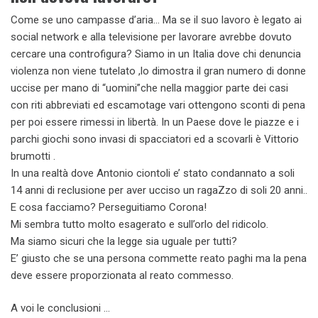
Come se uno campasse d’aria… Ma se il suo lavoro è legato ai
social network e alla televisione per lavorare avrebbe dovuto
cercare una controfigura? Siamo in un Italia dove chi denuncia
violenza non viene tutelato ,lo dimostra il gran numero di donne
uccise per mano di “uomini”che nella maggior parte dei casi
con riti abbreviati ed escamotage vari ottengono sconti di pena
per poi essere rimessi in libertà. In un Paese dove le piazze e i
parchi giochi sono invasi di spacciatori ed a scovarli è Vittorio
brumotti .
In una realtà dove Antonio ciontoli e’ stato condannato a soli
14 anni di reclusione per aver ucciso un ragaZzo di soli 20 anni..
E cosa facciamo? Perseguitiamo Corona!
Mi sembra tutto molto esagerato e sull’orlo del ridicolo.
Ma siamo sicuri che la legge sia uguale per tutti?
E’ giusto che se una persona commette reato paghi ma la pena
deve essere proporzionata al reato commesso.
A voi le conclusioni …