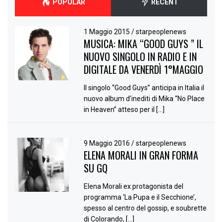
POPULAR
RECENT
1 Maggio 2015
/
starpeoplenews
MUSICA: MIKA “GOOD GUYS ” IL
NUOVO SINGOLO IN RADIO E IN
DIGITALE DA VENERDÌ 1°MAGGIO
Il singolo “Good Guys” anticipa in Italia il
nuovo album d’inediti di Mika “No Place
in Heaven” atteso per il […]
9 Maggio 2016
/
starpeoplenews
ELENA MORALI IN GRAN FORMA
SU GQ
Elena Morali ex protagonista del
programma ‘La Pupa e il Secchione’,
spesso al centro del gossip, e soubrette
di Colorando, […]