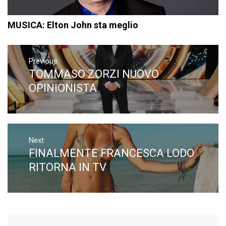
MUSICA: Elton John sta meglio
Navigazione
articoli
Previous
TOMMASO ZORZI NUOVO
Previous
post:
OPINIONISTA
Next
FINALMENTE FRANCESCA LODO
Next
post:
RITORNA IN TV