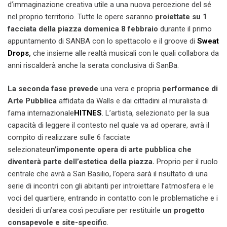
d’immaginazione creativa utile a una nuova percezione del sé
nel proprio territorio. Tutte le opere saranno
proiettate su 1
facciata della piazza domenica 8 febbraio
durante il primo
appuntamento di SANBA con lo spettacolo e il groove di
Sweat
Drops
,
che insieme alle realtà musicali con le quali collabora da
anni riscalderà anche la serata conclusiva di SanBa.
La seconda fase prevede
una vera e propria
performance di
Arte Pubblica
affidata da Walls e dai cittadini al muralista di
fama internazionale
HITNES
. L’artista, selezionato per la sua
capacità di leggere il contesto nel quale va ad operare, avrà il
compito di realizzare sulle 6 facciate
selezionate
un’imponente opera di arte pubblica che
diventerà parte dell’estetica della piazza.
Proprio per il ruolo
centrale che avrà a San Basilio, l’opera sarà il risultato di una
serie di incontri con gli abitanti per introiettare l’atmosfera e le
voci del quartiere, entrando in contatto con le problematiche e i
desideri di un’area così peculiare per restituirle
un progetto
consapevole e site-specific
.