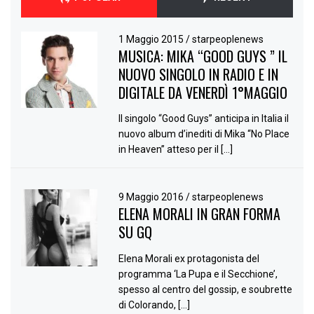
1 Maggio 2015
/
starpeoplenews
MUSICA: MIKA “GOOD GUYS ” IL
NUOVO SINGOLO IN RADIO E IN
DIGITALE DA VENERDÌ 1°MAGGIO
Il singolo “Good Guys” anticipa in Italia il
nuovo album d’inediti di Mika “No Place
in Heaven” atteso per il […]
9 Maggio 2016
/
starpeoplenews
ELENA MORALI IN GRAN FORMA
SU GQ
Elena Morali ex protagonista del
programma ‘La Pupa e il Secchione’,
spesso al centro del gossip, e soubrette
di Colorando, […]