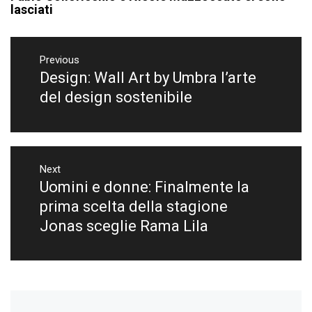
lasciati
Navigazione
articoli
Previous
Design: Wall Art by Umbra l’arte
Previous
post:
del design sostenibile
Next
Uomini e donne: Finalmente la
Next
post:
prima scelta della stagione
Jonas sceglie Rama Lila