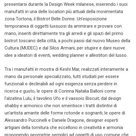
presentarsi durante la Design Week milanese, inserendo i suoi
manufatti in una delle location più attuali della movimentata
zona Tortona, il Bistrot Belle Donne. Un’esposizione
temporanea di oggetti lussuosi da ammirare e provare con
mano, inseriti direttamente tra gli arredi e gli spazi del primo
bistrot toscano della città, a pochi passi dal nuovo Museo della
Cultura (MUDEC) e dal Silos Armani, per stupire e dare nuove
idee a ideatori di eventi, wedding planner e allestitori del lusso.
Tra i manufatti in mostra di Keshi Mar, realizzati interamente a
mano da personale specializzato, tutti studiati per essere
funzionali e declinabili ad ogni esigenza senza perdere in
ricerca e gusto, le opere di Corinna Natalia Balloni come
l’alzatina Lulu, il tavolino Ufo e il vassoio Biscuit, dal design
shabby e armonico che non smentisce i tratti distintivi di
un’artista amante delle forme rotonde e sognanti; le opere di
Alessandro Puccinelli e Daniele Dragone, designer esperti
artigiani della tornitura che eccellono in creatività e armonia
proponendo geometrie semplici ad oggetti di uso comune che