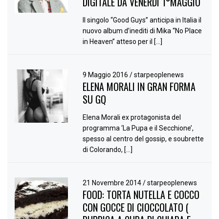
DIGITALE DA VENERDÌ 1°MAGGIO
Il singolo “Good Guys” anticipa in Italia il
nuovo album d’inediti di Mika “No Place
in Heaven” atteso per il […]
9 Maggio 2016
/
starpeoplenews
ELENA MORALI IN GRAN FORMA
SU GQ
Elena Morali ex protagonista del
programma ‘La Pupa e il Secchione’,
spesso al centro del gossip, e soubrette
di Colorando, […]
21 Novembre 2014
/
starpeoplenews
FOOD: TORTA NUTELLA E COCCO
CON GOCCE DI CIOCCOLATO (