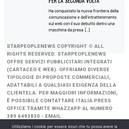
PER LA SECONDA VOLTA
Ha conquistato la nuova frontiera della
comunicazione e dell’intrattenimento
sul web con il suo debutto dietro una
macchina da presa. […]
STARPEOPLENEWS COPYRIGHT © ALL
RIGHTS RESERVED. STARPEOPLENEWS
OFFRE SERVIZI PUBBLICITARI INTEGRATI
(CARTACEO E WEB). OFFRIAMO DIVERSE
TIPOLOGIE DI PROPOSTE COMMERCIALI,
ADATTABILI A QUALSIASI ESIGENZA DELLA
CLIENTELA. PER MAGGIORI INFORMAZIONI,
È POSSIBILE CONTATTARE ITALIA PRESS
OFFICE TRAMITE WHAZZAPP AL NUMERO
389 6493830 - EMAIL:
ITALIAPRESSOFFICE@GMAIL.COM
-
Utilizziamo i cookie per essere sicuri che tu possa avere la