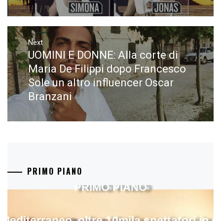
Next
UOMINI E DONNE: Alla corte di
Next
post:
Maria De Filippi dopo Francesco
Sole un altro influencer Oscar
Branzani
PRIMO PIANO
PRIMO PIANO
 Mediterraneo, oltre 10mila spettatori in 