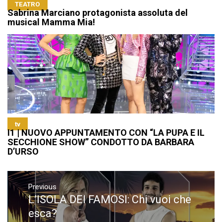
TEATRO
Sabrina Marciano protagonista assoluta del
musical Mamma Mia!
tv
I1 | NUOVO APPUNTAMENTO CON “LA PUPA E IL
SECCHIONE SHOW” CONDOTTO DA BARBARA
D’URSO
Navigazione
articoli
Previous
L’ISOLA DEI FAMOSI: Chi vuoi che
Previous
post:
esca?