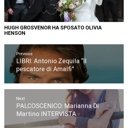
HUGH GROSVENOR HA SPOSATO OLIVIA
HENSON
Navigazione
articoli
Previous
LIBRI: Antonio Zequila “Il
Previous
post:
pescatore di Amalfi”
Next
PALCOSCENICO: Marianna Di
Next
post:
Martino INTERVISTA