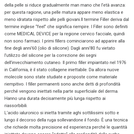
della pelle si riduce gradualmente man mano che l’età avanza:
per questa ragione, una pelle matura appare meno elastica e
meno idratata rispetto alle pelli giovani.Il termine Filler deriva dal
termine inglese “feel” che significa riempire. I Filler sono definiti
come MEDICAL DEVICE per la regione cervico facciale, quindi
non sono farmaci. I primi fillers cominciarono ad apparire alla
fine degli anni’60 (olio di silicone). Dagli anni’80 fu vietato
l’utilizzo del silicone per la correzione dei segni
dell’invecchiamento cutaneo. Il primo filler impiantato nel 1976
in California, è il stato collagene iniettabile. Da allora nuove
molecole sono state studiate e proposte come materiale
riempitivo. I filler permanenti sono anche detti di profondità
perché vengono iniettati nella parte superficiale del derma.
Hanno una durata decisamente più lunga rispetto ai
riassorbibili.
L’acido ialuronico si inietta tramite aghi sottilissimi sotto e
lungo il decorso della ruga sollevandone il fondo. È una tecnica
che richiede molta precisione ed esperienza perché le quantità