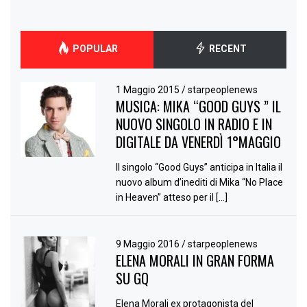
POPULAR
RECENT
1 Maggio 2015
/
starpeoplenews
MUSICA: MIKA “GOOD GUYS ” IL
NUOVO SINGOLO IN RADIO E IN
DIGITALE DA VENERDÌ 1°MAGGIO
Il singolo “Good Guys” anticipa in Italia il
nuovo album d’inediti di Mika “No Place
in Heaven” atteso per il […]
9 Maggio 2016
/
starpeoplenews
ELENA MORALI IN GRAN FORMA
SU GQ
Elena Morali ex protagonista del