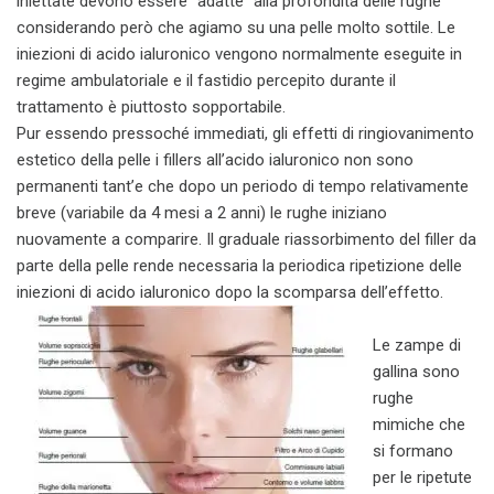
iniettate devono essere “adatte” alla profondità delle rughe
considerando però che agiamo su una pelle molto sottile. Le
iniezioni di acido ialuronico vengono normalmente eseguite in
regime ambulatoriale e il fastidio percepito durante il
trattamento è piuttosto sopportabile.
Pur essendo pressoché immediati, gli effetti di ringiovanimento
estetico della pelle i fillers all’acido ialuronico non sono
permanenti tant’e che dopo un periodo di tempo relativamente
breve (variabile da 4 mesi a 2 anni) le rughe iniziano
nuovamente a comparire. Il graduale riassorbimento del filler da
parte della pelle rende necessaria la periodica ripetizione delle
iniezioni di acido ialuronico dopo la scomparsa dell’effetto.
Le zampe di
gallina sono
rughe
mimiche che
si formano
per le ripetute