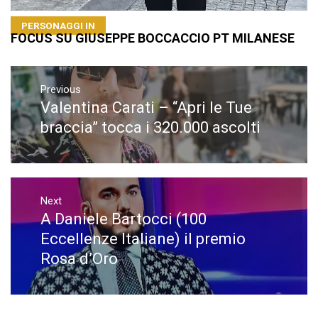
PERSONAGGI IN
FOCUS SU GIUSEPPE BOCCACCIO PT MILANESE
Navigazione
articoli
Previous
Valentina Carati – “Apri le Tue
Previous
post:
braccia” tocca i 320.000 ascolti
Next
A Daniele Bartocci (100
Next
post:
Eccellenze Italiane) il premio
Rosa d’Oro