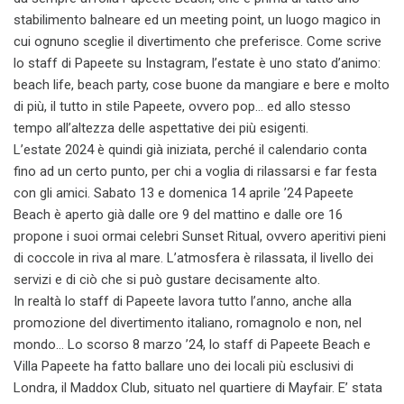
stabilimento balneare ed un meeting point, un luogo magico in
cui ognuno sceglie il divertimento che preferisce. Come scrive
lo staff di Papeete su Instagram, l’estate è uno stato d’animo:
beach life, beach party, cose buone da mangiare e bere e molto
di più, il tutto in stile Papeete, ovvero pop… ed allo stesso
tempo all’altezza delle aspettative dei più esigenti.
L’estate 2024 è quindi già iniziata, perché il calendario conta
fino ad un certo punto, per chi a voglia di rilassarsi e far festa
con gli amici. Sabato 13 e domenica 14 aprile ’24 Papeete
Beach è aperto già dalle ore 9 del mattino e dalle ore 16
propone i suoi ormai celebri Sunset Ritual, ovvero aperitivi pieni
di coccole in riva al mare. L’atmosfera è rilassata, il livello dei
servizi e di ciò che si può gustare decisamente alto.
In realtà lo staff di Papeete lavora tutto l’anno, anche alla
promozione del divertimento italiano, romagnolo e non, nel
mondo… Lo scorso 8 marzo ’24, lo staff di Papeete Beach e
Villa Papeete ha fatto ballare uno dei locali più esclusivi di
Londra, il Maddox Club, situato nel quartiere di Mayfair. E’ stata