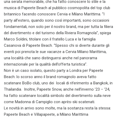
una serata memorabile, che ha fatto conoscere lo stile e la
musica di Papeete Beach al pubblico cosmopolita del top club
britannico facendo conoscere Cervia e Milano Marittima. “I
party all’estero, quando sono così importanti, sono occasioni
fondamentali, non solo per il nostro brand, ma per tutta la filiera
del divertimento e del turismo della Riviera Romagnola”, spiega
Marco Soldini, titolare con il fratello Luca e la famiglia
Casanova di Papeete Beach. “Spesso chi si diverte durante gli
eventi poi prenota le sue vacanze a Cervia Milano Marittima,
una località che sano distinguersi anche nel panorama
internazionale per la qualità dell’offerta turistica”.
Non è un caso isolato, questo party a Londra per Papeete
Beach: lo scorso anno il brand romagnolo aveva fatto
scatenare BoBo club, uno dei locali di riferimento a Bangkok, in
Thailandia. Inoltre, Papeete Snow, anche nell’inverno ’23 – ’24,
ha fatto scatenare località simbolo del divertimento sulla neve
come Madonna di Campiglio con après-ski scatenati.
Le novità in arrivo sono molte, ma la sostanza resta la stessa:
Papeete Beach e Villapapeete, a Milano Marittima