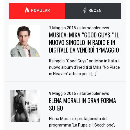
POPULAR
RECENT
1 Maggio 2015
/
starpeoplenews
MUSICA: MIKA “GOOD GUYS ” IL
NUOVO SINGOLO IN RADIO E IN
DIGITALE DA VENERDÌ 1°MAGGIO
Il singolo “Good Guys” anticipa in Italia il
nuovo album d’inediti di Mika “No Place
in Heaven” atteso per il […]
9 Maggio 2016
/
starpeoplenews
ELENA MORALI IN GRAN FORMA
SU GQ
Elena Morali ex protagonista del
programma ‘La Pupa e il Secchione’,