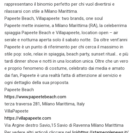
rappresentano il binomio perfetto per chi vuol divertirsi e
rilassarsi con stile a Milano Marittima.
Papeete Beach, Villapapeete: two brands, one soul
Papeete mette insieme, a Milano Marittima (RA), la celeberrima
spiaggia Papeete Beach e Villapapeete, location open – air
serale e notturna aperta solo il sabato notte. Da oltre vent’anni
Papeete è un punto di riferimento per chi cerca il massimo in
stile pop: sole, relax in spiaggia, beach party, sunset ritual… e più
tardi dinner show e notti in una location unica. Oltre che un vero
e proprio fenomeno di costume, celebrato dai media e amato
dai fan, Papeete è una realtà fatta di attenzione al servizio e
ogni dettaglio della sua proposta.
Papeete Beach
https://www.papeetebeach.com
terza traversa 281, Milano Marittima, Italy
VillaPapeete
https://villapapeete.com
Via Argine destro Savio,15 Savio di Ravenna Milano Marittima
Per vedere altri articoli cliccare nel link
https://starpeoplenews.it/