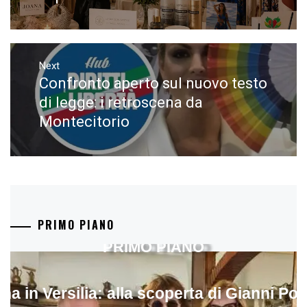
Next
Confronto aperto sul nuovo testo
Next
post:
di legge: i retroscena da
Montecitorio
PRIMO PIANO
PRIMO PIANO
ina in Versilia: alla scoperta di Gianni Pol