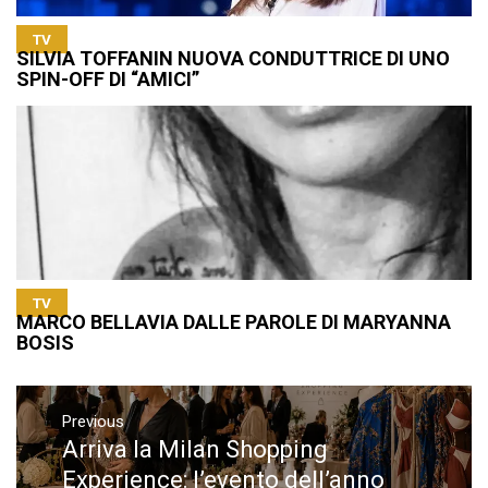
TV
SILVIA TOFFANIN NUOVA CONDUTTRICE DI UNO
SPIN-OFF DI “AMICI”
TV
MARCO BELLAVIA DALLE PAROLE DI MARYANNA
BOSIS
Navigazione
articoli
Previous
Arriva la Milan Shopping
Previous
post:
Experience: l’evento dell’anno