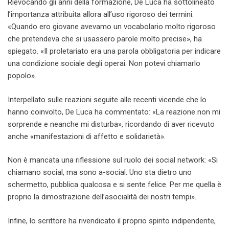
Rievocando gli anni della formazione, De Luca ha sottolineato
l’importanza attribuita allora all’uso rigoroso dei termini:
«Quando ero giovane avevamo un vocabolario molto rigoroso
che pretendeva che si usassero parole molto precise», ha
spiegato. «Il proletariato era una parola obbligatoria per indicare
una condizione sociale degli operai. Non potevi chiamarlo
popolo».
Interpellato sulle reazioni seguite alle recenti vicende che lo
hanno coinvolto, De Luca ha commentato: «La reazione non mi
sorprende e neanche mi disturba», ricordando di aver ricevuto
anche «manifestazioni di affetto e solidarietà».
Non è mancata una riflessione sul ruolo dei social network: «Si
chiamano social, ma sono a-social. Uno sta dietro uno
schermetto, pubblica qualcosa e si sente felice. Per me quella è
proprio la dimostrazione dell’asocialità dei nostri tempi».
Infine, lo scrittore ha rivendicato il proprio spirito indipendente,