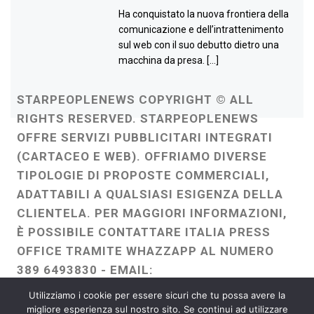
Ha conquistato la nuova frontiera della
comunicazione e dell’intrattenimento
sul web con il suo debutto dietro una
macchina da presa. […]
STARPEOPLENEWS COPYRIGHT © ALL
RIGHTS RESERVED. STARPEOPLENEWS
OFFRE SERVIZI PUBBLICITARI INTEGRATI
(CARTACEO E WEB). OFFRIAMO DIVERSE
TIPOLOGIE DI PROPOSTE COMMERCIALI,
ADATTABILI A QUALSIASI ESIGENZA DELLA
CLIENTELA. PER MAGGIORI INFORMAZIONI,
È POSSIBILE CONTATTARE ITALIA PRESS
OFFICE TRAMITE WHAZZAPP AL NUMERO
389 6493830 - EMAIL:
ITALIAPRESSOFFICE@GMAIL.COM
-
Utilizziamo i cookie per essere sicuri che tu possa avere la
WEBMASTER :
FRANCESCO GENTILE
migliore esperienza sul nostro sito. Se continui ad utilizzare