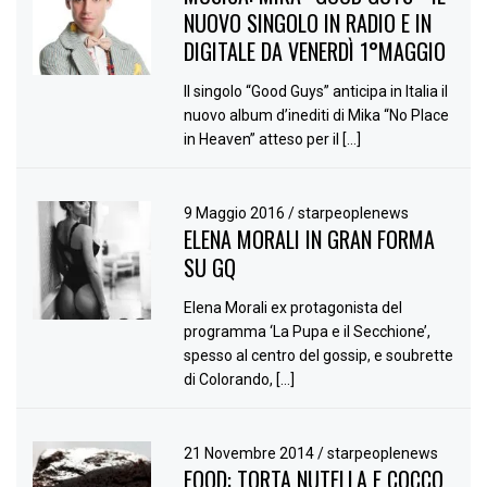
NUOVO SINGOLO IN RADIO E IN
DIGITALE DA VENERDÌ 1°MAGGIO
Il singolo “Good Guys” anticipa in Italia il
nuovo album d’inediti di Mika “No Place
in Heaven” atteso per il […]
9 Maggio 2016
/
starpeoplenews
ELENA MORALI IN GRAN FORMA
SU GQ
Elena Morali ex protagonista del
programma ‘La Pupa e il Secchione’,
spesso al centro del gossip, e soubrette
di Colorando, […]
21 Novembre 2014
/
starpeoplenews
FOOD: TORTA NUTELLA E COCCO