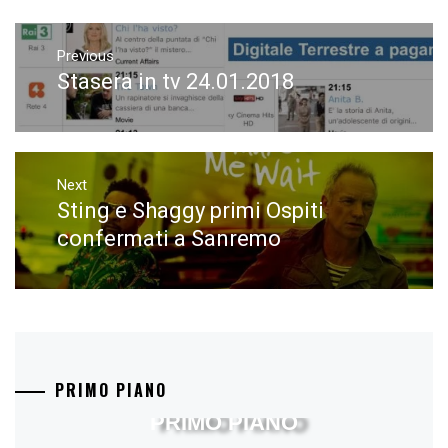
Navigazione
articoli
Previous
Stasera in tv 24.01.2018
Previous
post:
Next
Sting e Shaggy primi Ospiti
Next
post:
confermati a Sanremo
PRIMO PIANO
PRIMO PIANO