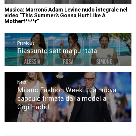
Musica: Marron5 Adam Levine nudo integrale nel
video “This Summer’s Gonna Hurt Like A
Motherf****r”
Navigazione
articoli
Previous
Riassunto settima puntata
Previous
post:
Next
Milano Fashion Week: una nuova
Next
post:
capsule firmata dalla modella
Gigi Hadid