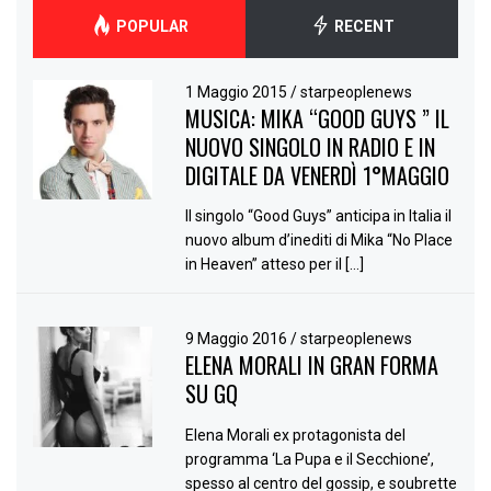
POPULAR
RECENT
1 Maggio 2015
/
starpeoplenews
MUSICA: MIKA “GOOD GUYS ” IL
NUOVO SINGOLO IN RADIO E IN
DIGITALE DA VENERDÌ 1°MAGGIO
Il singolo “Good Guys” anticipa in Italia il
nuovo album d’inediti di Mika “No Place
in Heaven” atteso per il […]
9 Maggio 2016
/
starpeoplenews
ELENA MORALI IN GRAN FORMA
SU GQ
Elena Morali ex protagonista del
programma ‘La Pupa e il Secchione’,
spesso al centro del gossip, e soubrette