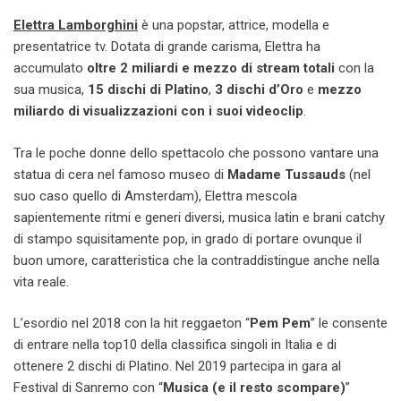
Elettra Lamborghini
è una popstar, attrice, modella e
presentatrice tv. Dotata di grande carisma, Elettra ha
accumulato
oltre 2 miliardi e mezzo di stream totali
con la
sua musica,
15 dischi di Platino
,
3 dischi d’Oro
e
mezzo
miliardo di visualizzazioni con i suoi videoclip
.
Tra le poche donne dello spettacolo che possono vantare una
statua di cera nel famoso museo di
Madame Tussauds
(nel
suo caso quello di Amsterdam), Elettra mescola
sapientemente ritmi e generi diversi, musica latin e brani catchy
di stampo squisitamente pop, in grado di portare ovunque il
buon umore, caratteristica che la contraddistingue anche nella
vita reale.
L’esordio nel 2018 con la hit reggaeton “
Pem Pem
” le consente
di entrare nella top10 della classifica singoli in Italia e di
ottenere 2 dischi di Platino. Nel 2019 partecipa in gara al
Festival di Sanremo con “
Musica (e il resto scompare)
”