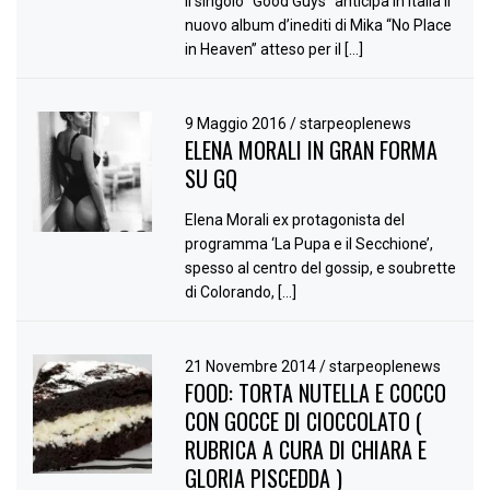
Il singolo “Good Guys” anticipa in Italia il
nuovo album d’inediti di Mika “No Place
in Heaven” atteso per il […]
9 Maggio 2016
/
starpeoplenews
ELENA MORALI IN GRAN FORMA
SU GQ
Elena Morali ex protagonista del
programma ‘La Pupa e il Secchione’,
spesso al centro del gossip, e soubrette
di Colorando, […]
21 Novembre 2014
/
starpeoplenews
FOOD: TORTA NUTELLA E COCCO
CON GOCCE DI CIOCCOLATO (
RUBRICA A CURA DI CHIARA E
GLORIA PISCEDDA )