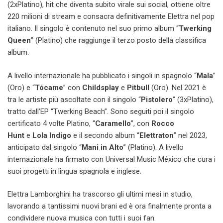
(2xPlatino), hit che diventa subito virale sui social, ottiene oltre
220 milioni di stream e consacra definitivamente Elettra nel pop
italiano. Il singolo è contenuto nel suo primo album “
Twerking
Queen
” (Platino) che raggiunge il terzo posto della classifica
album.
A livello internazionale ha pubblicato i singoli in spagnolo “
Mala
”
(Oro) e “
Tócame
” con
Childsplay
e
Pitbull
(Oro). Nel 2021 è
tra le artiste più ascoltate con il singolo “
Pistolero
” (3xPlatino),
tratto dall’EP “Twerking Beach”. Sono seguiti poi il singolo
certificato 4 volte Platino, “
Caramello
”, con
Rocco
Hunt
e
Lola Indigo
e il secondo album “
Elettraton
” nel 2023,
anticipato dal singolo “
Mani in Alto
” (Platino). A livello
internazionale ha firmato con Universal Music México che cura i
suoi progetti in lingua spagnola e inglese.
Elettra Lamborghini ha trascorso gli ultimi mesi in studio,
lavorando a tantissimi nuovi brani ed è ora finalmente pronta a
condividere nuova musica con tutti i suoi fan.