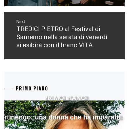
Next
TREDICI PIETRO al Festival di
Next
post:
Sanremo nella serata di venerdì
si esibirà con il brano VITA
PRIMO PIANO
PRIMO PIANO
artinengo: una donna che ha imparato a s