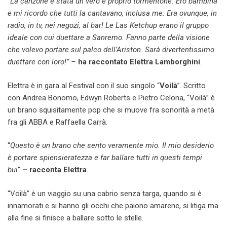
“La canzone è stata un vero e proprio tormentone. Ero bambina
e mi ricordo che tutti la cantavano, inclusa me. Era ovunque, in
radio, in tv, nei negozi, al bar! Le Las Ketchup erano il gruppo
ideale con cui duettare a Sanremo. Fanno parte della visione
che volevo portare sul palco dell’Ariston. Sarà divertentissimo
duettare con loro!” –
ha raccontato Elettra Lamborghini
.
Elettra è in gara al Festival con il suo singolo “
Voilà
”. Scritto
con Andrea Bonomo, Edwyn Roberts e Pietro Celona, “Voilà” è
un brano squisitamente pop che si muove fra sonorità a metà
fra gli ABBA e Raffaella Carrà.
“
Questo è un brano che sento veramente mio. Il mio desiderio
è portare spiensieratezza e far ballare tutti in questi tempi
bui
”
– racconta Elettra
.
“Voilà” è un viaggio su una cabrio senza targa, quando si è
innamorati e si hanno gli occhi che paiono amarene, si litiga ma
alla fine si finisce a ballare sotto le stelle.