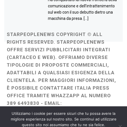
comunicazione e dell’intrattenimento
sul web con il suo debutto dietro una
macchina da presa. […]
STARPEOPLENEWS COPYRIGHT © ALL
RIGHTS RESERVED. STARPEOPLENEWS
OFFRE SERVIZI PUBBLICITARI INTEGRATI
(CARTACEO E WEB). OFFRIAMO DIVERSE
TIPOLOGIE DI PROPOSTE COMMERCIALI,
ADATTABILI A QUALSIASI ESIGENZA DELLA
CLIENTELA. PER MAGGIORI INFORMAZIONI,
È POSSIBILE CONTATTARE ITALIA PRESS
OFFICE TRAMITE WHAZZAPP AL NUMERO
389 6493830 - EMAIL:
ITALIAPRESSOFFICE@GMAIL.COM
-
Utilizziamo i cookie per essere sicuri che tu possa avere la
WEBMASTER :
FRANCESCO GENTILE
migliore esperienza sul nostro sito. Se continui ad utilizzare
questo sito noi assumiamo che tu ne sia felice.
FREELANCE