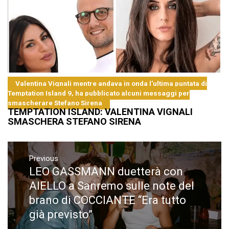
Valentina Vignali mentre andava in onda l'ultima puntata di
Temptation Island 9, ha pubblicato alcuni messaggi per
smascherare Stefano Sirena
TEMPTATION ISLAND: VALENTINA VIGNALI
SMASCHERA STEFANO SIRENA
Navigazione
articoli
Previous
LEO GASSMANN duetterà con
Previous
post:
AIELLO a Sanremo sulle note del
brano di COCCIANTE “Era tutto
già previsto”