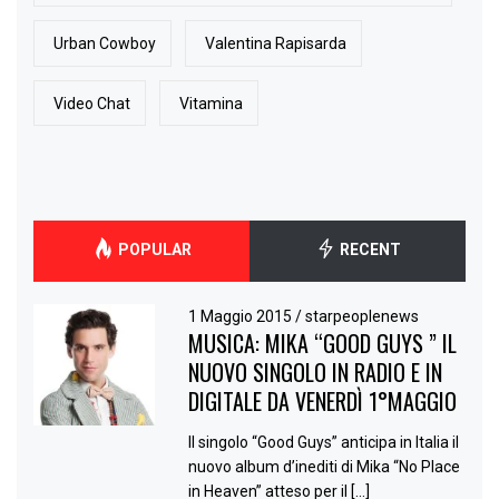
Urban Cowboy
Valentina Rapisarda
Video Chat
Vitamina
POPULAR
RECENT
1 Maggio 2015
/
starpeoplenews
MUSICA: MIKA “GOOD GUYS ” IL
NUOVO SINGOLO IN RADIO E IN
DIGITALE DA VENERDÌ 1°MAGGIO
Il singolo “Good Guys” anticipa in Italia il
nuovo album d’inediti di Mika “No Place
in Heaven” atteso per il […]