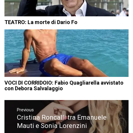
TEATRO: La morte di Dario Fo
VOCI DI CORRIDOIO: Fabio Quagliarella avvistato
con Debora Salvalaggio
Navigazione
articoli
Previous
Cristina Roncalli tra Emanuele
Previous
post:
Mauti e Sonia Lorenzini