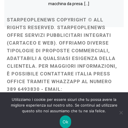
macchina da presa. […]
STARPEOPLENEWS COPYRIGHT © ALL
RIGHTS RESERVED. STARPEOPLENEWS
OFFRE SERVIZI PUBBLICITARI INTEGRATI
(CARTACEO E WEB). OFFRIAMO DIVERSE
TIPOLOGIE DI PROPOSTE COMMERCIALI,
ADATTABILI A QUALSIASI ESIGENZA DELLA
CLIENTELA. PER MAGGIORI INFORMAZIONI,
È POSSIBILE CONTATTARE ITALIA PRESS
OFFICE TRAMITE WHAZZAPP AL NUMERO
389 6493830 - EMAIL:
ITALIAPRESSOFFICE@GMAIL.COM
-
Utilizziamo i cookie per essere sicuri che tu possa avere la
WEBMASTER :
FRANCESCO GENTILE
migliore esperienza sul nostro sito. Se continui ad utilizzare
questo sito noi assumiamo che tu ne sia felice.
FREELANCE
Ok