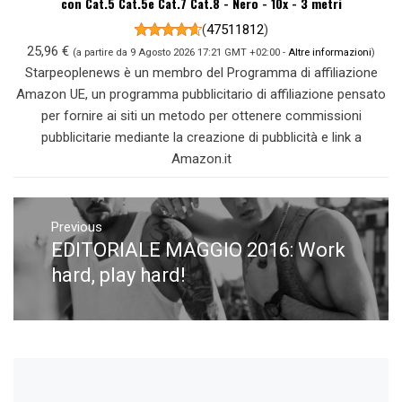
con Cat.5 Cat.5e Cat.7 Cat.8 - Nero - 10x - 3 metri
(
47511812
)
25,96 €
(a partire da 9 Agosto 2026 17:21 GMT +02:00 -
Altre informazioni
)
Starpeoplenews è un membro del Programma di affiliazione
Amazon UE, un programma pubblicitario di affiliazione pensato
per fornire ai siti un metodo per ottenere commissioni
pubblicitarie mediante la creazione di pubblicità e link a
Amazon.it
Navigazione
articoli
Previous
EDITORIALE MAGGIO 2016: Work
Previous
post:
hard, play hard!