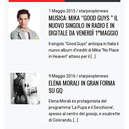
1 Maggio 2015
/
starpeoplenews
MUSICA: MIKA “GOOD GUYS ” IL
NUOVO SINGOLO IN RADIO E IN
DIGITALE DA VENERDÌ 1°MAGGIO
Il singolo “Good Guys” anticipa in Italia il
nuovo album d’inediti di Mika “No Place
in Heaven” atteso per il […]
9 Maggio 2016
/
starpeoplenews
ELENA MORALI IN GRAN FORMA
SU GQ
Elena Morali ex protagonista del
programma ‘La Pupa e il Secchione’,
spesso al centro del gossip, e soubrette
di Colorando, […]