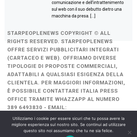
comunicazione e dell’intrattenimento
sul web con il suo debutto dietro una
macchina da presa. […]
STARPEOPLENEWS COPYRIGHT © ALL
RIGHTS RESERVED. STARPEOPLENEWS
OFFRE SERVIZI PUBBLICITARI INTEGRATI
(CARTACEO E WEB). OFFRIAMO DIVERSE
TIPOLOGIE DI PROPOSTE COMMERCIALI,
ADATTABILI A QUALSIASI ESIGENZA DELLA
CLIENTELA. PER MAGGIORI INFORMAZIONI,
È POSSIBILE CONTATTARE ITALIA PRESS
OFFICE TRAMITE WHAZZAPP AL NUMERO
389 6493830 - EMAIL:
ITALIAPRESSOFFICE@GMAIL.COM
-
Utilizziamo i cookie per essere sicuri che tu possa avere la
WEBMASTER :
FRANCESCO GENTILE
migliore esperienza sul nostro sito. Se continui ad utilizzare
questo sito noi assumiamo che tu ne sia felice.
FREELANCE