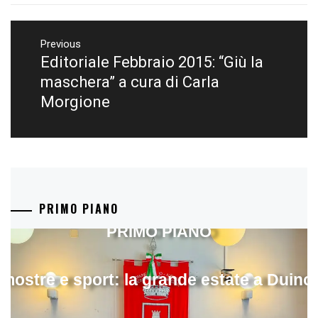
Navigazione
articoli
Previous
Editoriale Febbraio 2015: “Giù la
Previous
post:
maschera” a cura di Carla
Morgione
PRIMO PIANO
PRIMO PIANO
mostre e sport: la grande estate a Duino