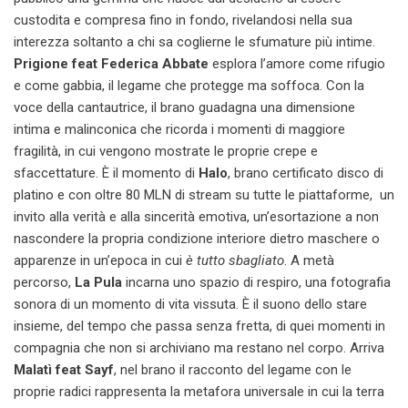
custodita e compresa fino in fondo, rivelandosi nella sua
interezza soltanto a chi sa coglierne le sfumature più intime.
Prigione feat Federica Abbate
esplora l’amore come rifugio
e come gabbia, il legame che protegge ma soffoca. Con la
voce della cantautrice, il brano guadagna una dimensione
intima e malinconica che ricorda i momenti di maggiore
fragilità, in cui vengono mostrate le proprie crepe e
sfaccettature. È il momento di
Halo
,
brano certificato disco di
platino e con oltre 80 MLN di stream su tutte le piattaforme,
un
invito alla verità e alla sincerità emotiva, un’esortazione a non
nascondere la propria condizione interiore dietro maschere o
apparenze in un’epoca in cui
è tutto sbagliato
. A metà
percorso,
La Pula
incarna uno spazio di respiro, una fotografia
sonora di un momento di vita vissuta. È il suono dello stare
insieme, del tempo che passa senza fretta, di quei momenti in
compagnia che non si archiviano ma restano nel corpo. Arriva
Malatì feat Sayf
, nel brano il racconto del legame con le
proprie radici rappresenta la metafora universale in cui la terra