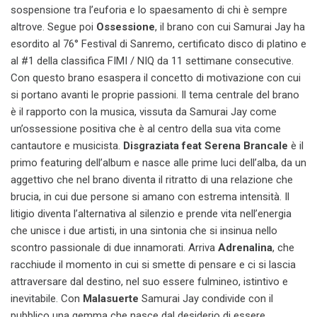
sospensione tra l’euforia e lo spaesamento di chi è sempre
altrove. Segue poi
Ossessione
, il brano con cui Samurai Jay ha
esordito al 76° Festival di Sanremo, certificato disco di platino e
al #1 della classifica FIMI / NIQ da 11 settimane consecutive.
Con questo brano esaspera il concetto di motivazione con cui
si portano avanti le proprie passioni. Il tema centrale del brano
è il rapporto con la musica, vissuta da Samurai Jay come
un’ossessione positiva che è al centro della sua vita come
cantautore e musicista.
Disgraziata feat Serena Brancale
è il
primo featuring dell’album e nasce alle prime luci dell’alba, da un
aggettivo che nel brano diventa il ritratto di una relazione che
brucia, in cui due persone si amano con estrema intensità. Il
litigio diventa l’alternativa al silenzio e prende vita nell’energia
che unisce i due artisti, in una sintonia che si insinua nello
scontro passionale di due innamorati. Arriva
Adrenalina
, che
racchiude il momento in cui si smette di pensare e ci si lascia
attraversare dal destino, nel suo essere fulmineo, istintivo e
inevitabile. Con
Malasuerte
Samurai Jay condivide con il
pubblico una gemma che nasce dal desiderio di essere