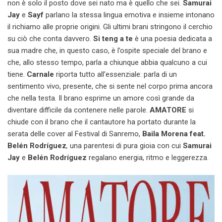
non è solo il posto dove sei nato ma è quello che sei.
Samurai
Jay
e
Sayf
parlano la stessa lingua emotiva e insieme intonano
il richiamo alle proprie origini. Gli ultimi brani stringono il cerchio
su ciò che conta davvero.
Si teng a te
è una poesia dedicata a
sua madre che, in questo caso, è l’ospite speciale del brano e
che, allo stesso tempo, parla a chiunque abbia qualcuno a cui
tiene.
Carnale
riporta tutto all’essenziale: parla di un
sentimento vivo, presente, che si sente nel corpo prima ancora
che nella testa. Il brano esprime un amore così grande da
diventare difficile da contenere nelle parole.
AMATORE
si
chiude con il brano che il cantautore ha portato durante la
serata delle cover al Festival di Sanremo,
Baila Morena feat.
Belén Rodríguez
,
una parentesi di pura gioia con cui
Samurai
Jay
e
Belén Rodríguez
regalano energia, ritmo e leggerezza.