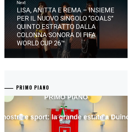
Next
LISA, ANITTA E REMA – INSIEME
Next
post:
PER IL NUOVO SINGOLO “GOALS”
QUINTO ESTRATTO DALLA
COLONNA SONORA DI FIFA
WORLD CUP 26™​
PRIMO PIANO
PRIMO PIANO
mostre e sport: la grande estate a Duino