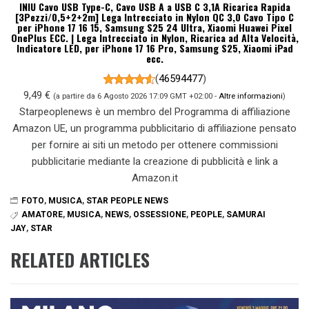
INIU Cavo USB Type-C, Cavo USB A a USB C 3,1A Ricarica Rapida
[3Pezzi/0,5+2+2m] Lega Intrecciato in Nylon QC 3,0 Cavo Tipo C
per iPhone 17 16 15, Samsung S25 24 Ultra, Xiaomi Huawei Pixel
OnePlus ECC. | Lega Intrecciato in Nylon, Ricarica ad Alta Velocità,
Indicatore LED, per iPhone 17 16 Pro, Samsung S25, Xiaomi iPad
ecc.
(
46594477
)
9,49 €
(a partire da 6 Agosto 2026 17:09 GMT +02:00 -
Altre informazioni
)
Starpeoplenews è un membro del Programma di affiliazione
Amazon UE, un programma pubblicitario di affiliazione pensato
per fornire ai siti un metodo per ottenere commissioni
pubblicitarie mediante la creazione di pubblicità e link a
Amazon.it
FOTO
,
MUSICA
,
STAR PEOPLE NEWS
AMATORE
,
MUSICA
,
NEWS
,
OSSESSIONE
,
PEOPLE
,
SAMURAI
JAY
,
STAR
RELATED ARTICLES