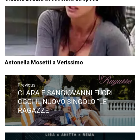
Antonella Mosetti a Verissimo
Navigazione
articoli
Previous
CLARA E SANGIOVANNI FUORI
Previous
post:
OGGI IL NUOVO SINGOLO “LE
RAGAZZE”