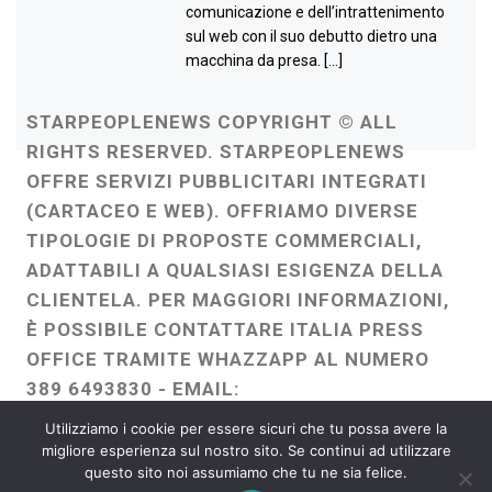
comunicazione e dell’intrattenimento
sul web con il suo debutto dietro una
macchina da presa. […]
STARPEOPLENEWS COPYRIGHT © ALL
RIGHTS RESERVED. STARPEOPLENEWS
OFFRE SERVIZI PUBBLICITARI INTEGRATI
(CARTACEO E WEB). OFFRIAMO DIVERSE
TIPOLOGIE DI PROPOSTE COMMERCIALI,
ADATTABILI A QUALSIASI ESIGENZA DELLA
CLIENTELA. PER MAGGIORI INFORMAZIONI,
È POSSIBILE CONTATTARE ITALIA PRESS
OFFICE TRAMITE WHAZZAPP AL NUMERO
389 6493830 - EMAIL:
ITALIAPRESSOFFICE@GMAIL.COM
-
Utilizziamo i cookie per essere sicuri che tu possa avere la
WEBMASTER :
FRANCESCO GENTILE
migliore esperienza sul nostro sito. Se continui ad utilizzare
questo sito noi assumiamo che tu ne sia felice.
FREELANCE