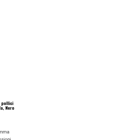
pollici
a, Nero
ramma
ssioni