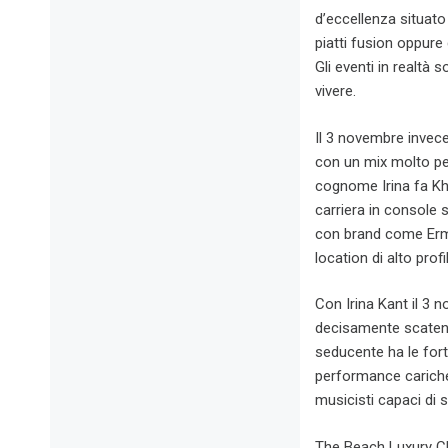
d’eccellenza situato
piatti fusion oppure
Gli eventi in realtà 
vivere.
Il 3 novembre invece
con un mix molto pers
cognome Irina fa Khas
carriera in console
con brand come Erme
location di alto prof
Con Irina Kant il 3
decisamente scatena
seducente ha le fort
performance cariche 
musicisti capaci di 
The Beach Luxury Clu