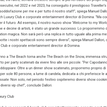
secutivi, nel 2022 e nel 2023, ha conseguito il prestigioso Traveller’
 soddisfazione per me e per tutto il nostro staff”, spiega Manuel Dallo
ch Luxury Club e corporate entertainment director di Domina. “Ma c
r il futuro. Ad esempio, il nostro nuovo show ‘Welcome to my World
ne e decine di artisti, è stato un grande successo. Lo proporremmo 
ation magica. Non sarà però una replica in tutto uguale alla prima me
otte i nostri spettacoli sono sempre diversi”, spiega Manuel Dallori, 
 Club e corporate entertainment director di Domina.
e anno a The Beach torna anche The Beach on the Snow, immensa stru
o per party scatenati da vivere fino alle ore piccole. “Per Capodann
ddoppiare. Oltre a un dinner show scatenato, proporremo proprio di 
er sole 80 persone, a lume di candela, dedicata a chi preferisce le
assate. Non solo, nel periodo festivo ospiteremo diversi show cooki
iversi vip chef”, conclude Dallori.
xury Club