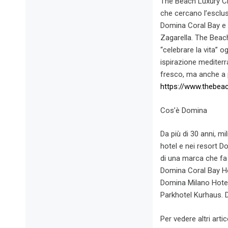
The Beach Luxury Cl
che cercano l’esclus
Domina Coral Bay e d
Zagarella. The Beach
“celebrare la vita” o
ispirazione mediterra
fresco, ma anche a p
https://www.thebea
Cos’è Domina
Da più di 30 anni, mi
hotel e nei resort Do
di una marca che fa d
Domina Coral Bay Hot
Domina Milano Hote
Parkhotel Kurhaus. 
Per vedere altri artic