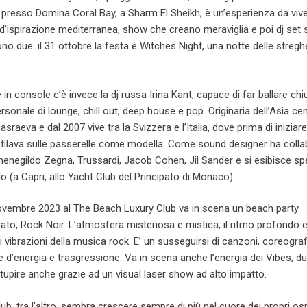
 presso Domina Coral Bay, a Sharm El Sheikh, è un’esperienza da vive
 d’ispirazione mediterranea, show che creano meraviglia e poi dj set 
sono due: il 31 ottobre la festa è Witches Night, una notte delle stregh
 in console c’è invece la dj russa Irina Kant, capace di far ballare ch
onale di lounge, chill out, deep house e pop. Originaria dell’Asia cent
raeva e dal 2007 vive tra la Svizzera e l’Italia, dove prima di iniziare
 sfilava sulle passerelle come modella. Come sound designer ha coll
negildo Zegna, Trussardi, Jacob Cohen, Jil Sander e si esibisce sp
ilo (a Capri, allo Yacht Club del Principato di Monaco).
 novembre 2023 al The Beach Luxury Club va in scena un beach party
to, Rock Noir. L’atmosfera misteriosa e mistica, il ritmo profondo 
i vibrazioni della musica rock. E’ un susseguirsi di canzoni, coreograf
d’energia e trasgressione. Va in scena anche l’energia dei Vibes, d
stupire anche grazie ad un visual laser show ad alto impatto.
b, tra l’altro, sembra crescere sempre di più nel cuore dei propri ospi