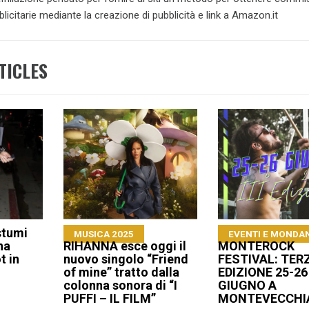
blicitarie mediante la creazione di pubblicità e link a Amazon.it
TICLES
stumi
MUSICA 2025
EVENTI E MONDAN
na
RIHANNA esce oggi il
MONTEROCK
t in
nuovo singolo “Friend
FESTIVAL: TER
of mine” tratto dalla
EDIZIONE 25-26
colonna sonora di “I
GIUGNO A
PUFFI – IL FILM”
MONTEVECCHI