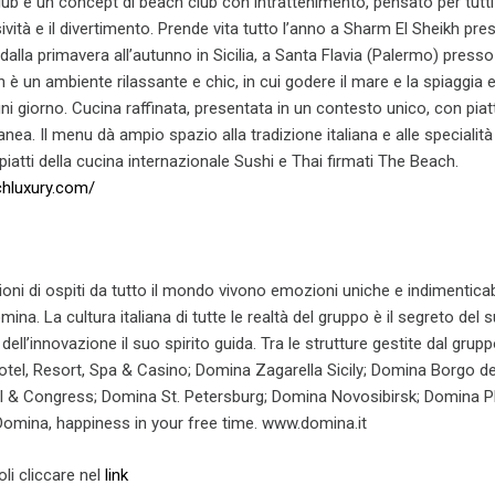
ub è un concept di beach club con intrattenimento, pensato per tutti
ività e il divertimento. Prende vita tutto l’anno a Sharm El Sheikh pre
alla primavera all’autunno in Sicilia, a Santa Flavia (Palermo) pres
 è un ambiente rilassante e chic, in cui godere il mare e la spiaggia 
gni giorno. Cucina raffinata, presentata in un contesto unico, con piatt
nea. Il menu dà ampio spazio alla tradizione italiana e alle specialit
iatti della cucina internazionale Sushi e Thai firmati The Beach.
chluxury.com/
lioni di ospiti da tutto il mondo vivono emozioni uniche e indimenticabi
mina. La cultura italiana di tutte le realtà del gruppo è il segreto del
ell’innovazione il suo spirito guida. Tra le strutture gestite dal grupp
el, Resort, Spa & Casino; Domina Zagarella Sicily; Domina Borgo degl
l & Congress; Domina St. Petersburg; Domina Novosibirsk; Domina 
Domina, happiness in your free time. www.domina.it
oli cliccare nel
link