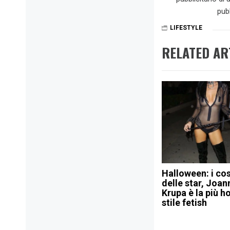
pub
LIFESTYLE
RELATED AR
Halloween: i co
delle star, Joan
Krupa è la più ho
stile fetish