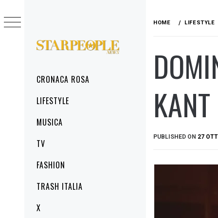
Skip
to
HOME
LIFESTYLE
content
DOMIN
STARPEOPLENEWS
IL PORTALE DELLA CRONACA ROSA, DEL
GLAMOUR DEL LIFESTYLE
Primary
CRONACA ROSA
Menu
KANT
LIFESTYLE
MUSICA
PUBLISHED ON
27 OTT
TV
FASHION
TRASH ITALIA
X