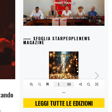
PRIMO PIANO
Musica, mostre e sport: la grande estate a Duino Aurisina
SFOGLIA STARPEOPLENEWS
MAGAZINE
tando
LEGGI TUTTE LE EDIZIONI
e