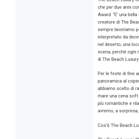
che per due anni con
Award. “E’ una bella
creatore di The Bea
sempre lavoriamo pe
interpretato da deci
nel deserto, una loc
scena, perché ogni n
di The Beach Luxury
Per le feste di fin
panoramica al copert
abbiamo scelto di ra
mare una cena soft p
più romantiche e ril
avremo, a sorpresa, d
Cos’è The Beach Lu