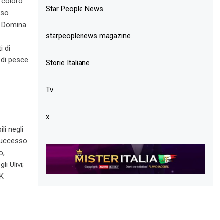
 coloro
Star People News
sso
so Domina
starpeoplenews magazine
e
i di
à di pesce
Storie Italiane
Tv
x
li negli
 successo
o,
i Ulivi;
PK