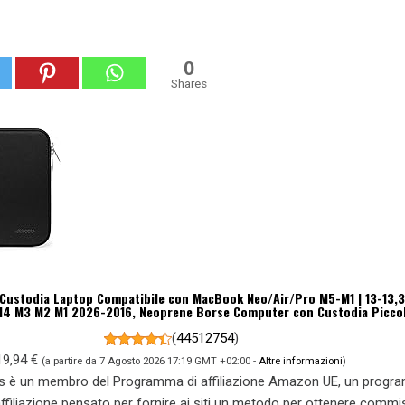
0
Shares
 Custodia Laptop Compatibile con MacBook Neo/Air/Pro M5-M1 | 13-13,3 
M4 M3 M2 M1 2026-2016, Neoprene Borse Computer con Custodia Piccol
(
44512754
)
19,94 €
(a partire da 7 Agosto 2026 17:19 GMT +02:00 -
Altre informazioni
)
s è un membro del Programma di affiliazione Amazon UE, un prog
 affiliazione pensato per fornire ai siti un metodo per ottenere commi