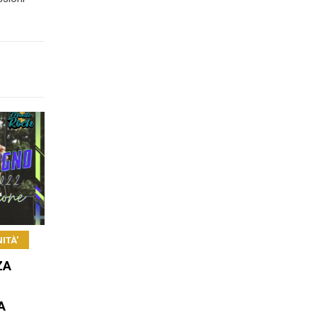
ITÀ'
ZA
A