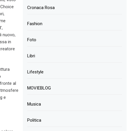
s Choice
Cronaca Rosa
ri,
ome
Fashion
’,
di nuovo,
Foto
ssa in
creatore
Libri
ttura
Lifestyle
o
fronte al
MOVIEBLOG
 atmosfere
ng e
Musica
Politica