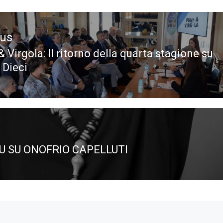
ous
 Virgola: ll ritorno della quarta stagione su
ous
 Dieci
U SU ONOFRIO CAPELLUTI