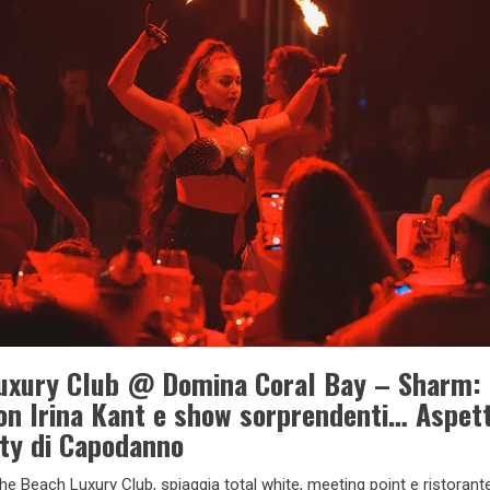
uxury Club @ Domina Coral Bay – Sharm:
on Irina Kant e show sorprendenti… Aspet
rty di Capodanno
e Beach Luxury Club, spiaggia total white, meeting point e ristorant