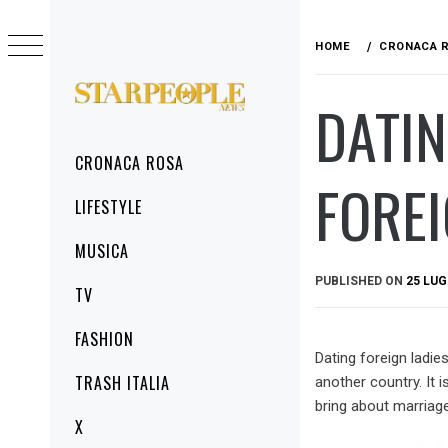
Skip
to
HOME
CRONACA 
content
DATIN
STARPEOPLENEWS
IL PORTALE DELLA CRONACA ROSA, DEL
GLAMOUR DEL LIFESTYLE
Primary
CRONACA ROSA
Menu
FORE
LIFESTYLE
MUSICA
PUBLISHED ON
25 LUG
TV
FASHION
Dating foreign ladie
TRASH ITALIA
another country. It 
bring about marriage
X