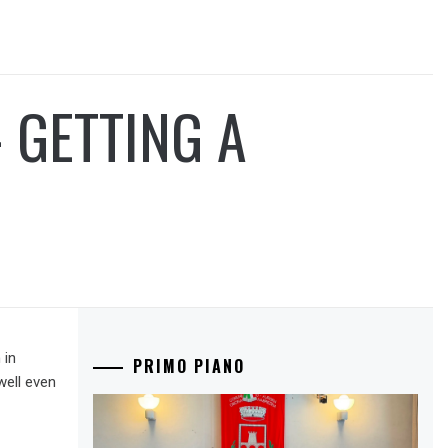
 GETTING A
 in
PRIMO PIANO
well even