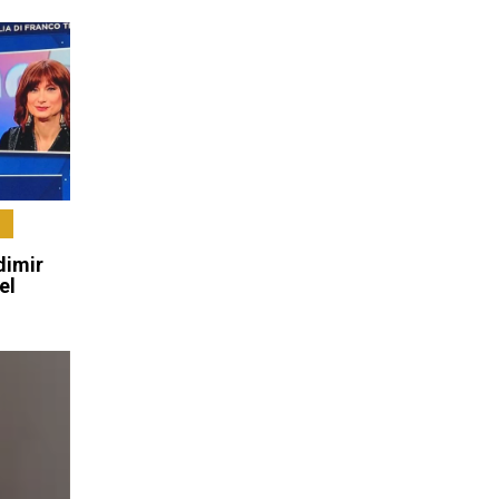
i
dimir
el