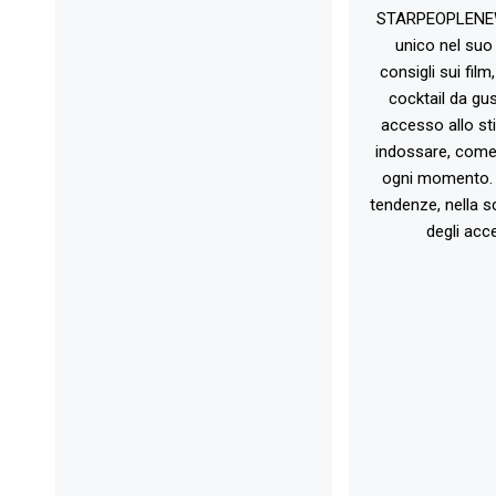
STARPEOPLENEW.I
unico nel suo 
consigli sui film
cocktail da gust
accesso allo st
indossare, come 
ogni momento. 
tendenze, nella sc
degli acce