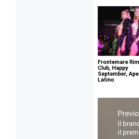
Frontemare Rimi
Club, Happy
September, Ape
Latino
Navigazione
articoli
Previ
Il bran
Previ
il pre
post: