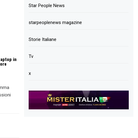
Star People News
starpeoplenews magazine
Storie Italiane
Tv
Laptop in
lore
x
ramma
ssioni