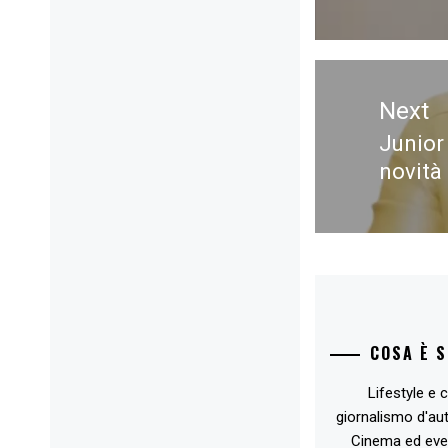
Next
Junior 
Next
novità
post:
COSA È 
Lifestyle e c
giornalismo d'au
Cinema ed eve