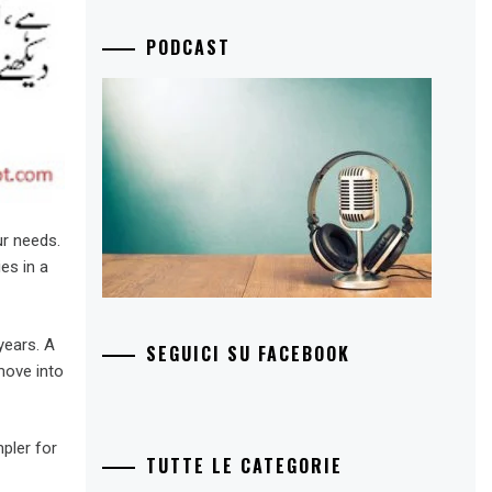
PODCAST
ur needs.
es in a
years. A
SEGUICI SU FACEBOOK
move into
mpler for
TUTTE LE CATEGORIE