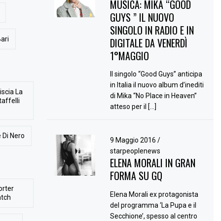
MUSICA: MIKA “GOOD
GUYS ” IL NUOVO
SINGOLO IN RADIO E IN
ari
DIGITALE DA VENERDÌ
1°MAGGIO
Il singolo “Good Guys” anticipa
in Italia il nuovo album d’inediti
iscia La
di Mika “No Place in Heaven”
affelli
atteso per il […]
 Di Nero
9 Maggio 2016
/
starpeoplenews
ELENA MORALI IN GRAN
FORMA SU GQ
orter
Elena Morali ex protagonista
atch
del programma ‘La Pupa e il
Secchione’, spesso al centro