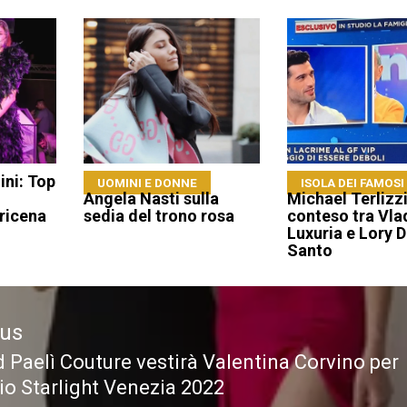
ni: Top
UOMINI E DONNE
ISOLA DEI FAMOSI
Angela Nasti sulla
Michael Terlizz
ricena
sedia del trono rosa
conteso tra Vla
Luxuria e Lory D
Santo
ous
d Paelì Couture vestirà Valentina Corvino per
ous
mio Starlight Venezia 2022