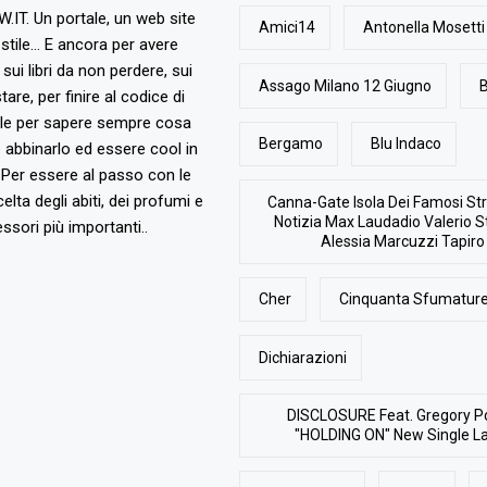
T. Un portale, un web site
Amici14
Antonella Mosetti
stile... E ancora per avere
, sui libri da non perdere, sui
Assago Milano 12 Giugno
B
are, per finire al codice di
ile per sapere sempre cosa
Bergamo
Blu Indaco
abbinarlo ed essere cool in
Per essere al passo con le
elta degli abiti, dei profumi e
Canna-Gate Isola Dei Famosi Str
Notizia Max Laudadio Valerio St
ssori più importanti..
Alessia Marcuzzi Tapiro
Cher
Cinquanta Sfumature
Dichiarazioni
DISCLOSURE Feat. Gregory P
"HOLDING ON" New Single L