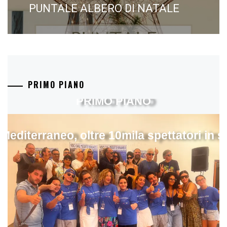
PUNTALE ALBERO DI NATALE
Next
post:
PRIMO PIANO
PRIMO PIANO
 Mediterraneo, oltre 10mila spettatori in 