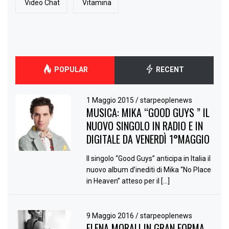
Video Chat
Vitamina
POPULAR
RECENT
1 Maggio 2015
/
starpeoplenews
MUSICA: MIKA “GOOD GUYS ” IL
NUOVO SINGOLO IN RADIO E IN
DIGITALE DA VENERDÌ 1°MAGGIO
Il singolo “Good Guys” anticipa in Italia il
nuovo album d’inediti di Mika “No Place
in Heaven” atteso per il […]
9 Maggio 2016
/
starpeoplenews
ELENA MORALI IN GRAN FORMA