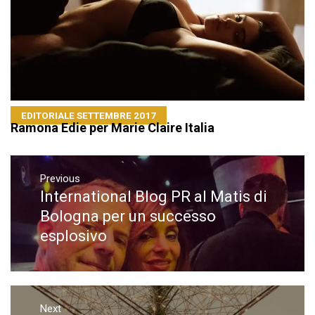
EDITORIALE SETTEMBRE 2017
Ramona Edie per Marie Claire Italia
Navigazione
articoli
Previous
International Blog PR al Matis di
Previous
post:
Bologna per un successo
esplosivo
Next