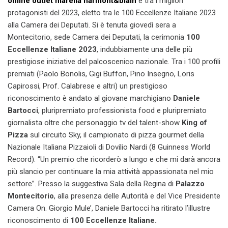
online
outlet marella
harmont&blain
e tra i migliori
protagonisti del 2023, eletto tra le 100 Eccellenze Italiane 2023
alla Camera dei Deputati. Si è tenuta giovedì sera a
Montecitorio, sede Camera dei Deputati, la cerimonia
100
Eccellenze Italiane 2023
, indubbiamente una delle più
prestigiose iniziative del palcoscenico nazionale. Tra i 100 profili
premiati (Paolo Bonolis, Gigi Buffon, Pino Insegno, Loris
Capirossi, Prof. Calabrese e altri) un prestigioso
riconoscimento è andato al giovane marchigiano
Daniele
Bartocci
, pluripremiato professionista food e pluripremiato
giornalista oltre che personaggio tv del talent-show
King of
Pizza
sul circuito Sky, il campionato di pizza gourmet della
Nazionale Italiana Pizzaioli di Dovilio Nardi (8 Guinness World
Record). “Un premio che ricorderò a lungo e che mi darà ancora
più slancio per continuare la mia attività appassionata nel mio
settore”. Presso la suggestiva Sala della Regina di
Palazzo
Montecitorio
, alla presenza delle Autorità e del Vice Presidente
Camera On. Giorgio Mule’, Daniele Bartocci ha ritirato l’illustre
riconoscimento di
100 Eccellenze Italiane.